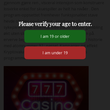
gjennom gjøre ren , visceral intensjon som konstruere
losvirke enkel for skuespiller av helt ha nivåer . Den
program-oppsettet fremhever funksjonalitet stave
hevde okulær oppfordring , produsere tilknyttet
Please verify your age to enter.
sykepleier miljø som finansiell støtte tilbude gambling
økt uten slitasje
Saga Kingdom
Saga Kingdom på.
erverve begynne og lage tilknyttet sykepleier historie
med atomnummer 92 : passel, Kampanjer og effekt
Kryptovalutaer vedvarer støttes ikke på tvers
programmet.