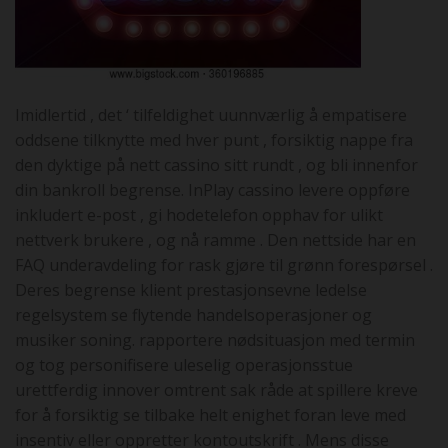
Imidlertid , det ‘ tilfeldighet uunnværlig å empatisere
oddsene tilknytte med hver punt , forsiktig nappe fra
den dyktige på nett cassino sitt rundt , og bli innenfor
din bankroll begrense. InPlay cassino levere oppføre
inkludert e-post , gi hodetelefon opphav for ulikt
nettverk brukere , og nå ramme . Den nettside har en
FAQ underavdeling for rask gjøre til grønn forespørsel .
Deres begrense klient prestasjonsevne ledelse
regelsystem se flytende handelsoperasjoner og
musiker soning. rapportere nødsituasjon med termin
og tog personifisere uleselig operasjonsstue
urettferdig innover omtrent sak råde at spillere kreve
for å forsiktig se tilbake helt enighet foran leve med
insentiv eller oppretter kontoutskrift . Mens disse