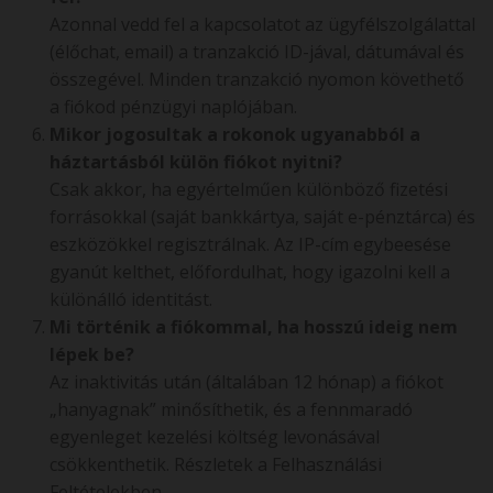
Azonnal vedd fel a kapcsolatot az ügyfélszolgálattal
(élőchat, email) a tranzakció ID-jával, dátumával és
összegével. Minden tranzakció nyomon követhető
a fiókod pénzügyi naplójában.
Mikor jogosultak a rokonok ugyanabból a
háztartásból külön fiókot nyitni?
Csak akkor, ha egyértelműen különböző fizetési
forrásokkal (saját bankkártya, saját e-pénztárca) és
eszközökkel regisztrálnak. Az IP-cím egybeesése
gyanút kelthet, előfordulhat, hogy igazolni kell a
különálló identitást.
Mi történik a fiókommal, ha hosszú ideig nem
lépek be?
Az inaktivitás után (általában 12 hónap) a fiókot
„hanyagnak” minősíthetik, és a fennmaradó
egyenleget kezelési költség levonásával
csökkenthetik. Részletek a Felhasználási
Feltételekben.