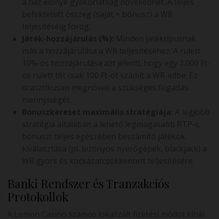
a ház előnye gyakorlatilag növekedhet. A teljes
befektetett összeg (saját + bónusz) a WR
teljesítéséig forog.
Játék-hozzájárulás (%):
Minden játéktípusnak
más a hozzájárulása a WR teljesítéséhez. A rulett
10%-os hozzájárulása azt jelenti, hogy egy 1.000 Ft-
os rulett tét csak 100 Ft-ot számít a WR-edbe. Ez
drasztikusan megnöveli a szükséges fogadás
mennyiségét.
Bónuszkereset maximális stratégiája:
A legjobb
stratégia általában a lehető legmagasabb RTP-s,
bónuszt teljes egészében beszámító játékok
kiválasztása (pl. bizonyos nyerőgépek, blackjack) a
WR gyors és kockázatcsökkentett teljesítésére.
Banki Rendszer és Tranzakciós
Protokollok
A Lemon Casino számos lokalizált fizetési módot kínál.