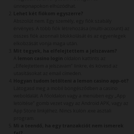
ünnepnapokon elhúzódhat.
Lehet két fiókom egyszerre?
Abszolút nem. Egy személy, egy fiók szabály
érvényes. A több fiók létrehozása (multi-account) az
összes fiók azonnali blokkolását és az egyenlegek
elkobzását vonja maga után.
Mit tegyek, ha elfelejtettem a jelszavam?
A
lemon casino login
oldalon kattints az
„Elfelejtettem a jelszavam” linkre, és kövesd az
utasításokat az email címeden.
Hogyan tudom letölteni a
lemon casino app
-ot?
Látogasd meg a mobil böngésződben a casino
weboldalát. A főoldalon vagy a menüben egy „App
letöltése” gomb vezet vagy az Android APK, vagy az
App Store linkjéhez. Nincs külön .exe asztali
program.
Mi a teendő, ha egy tranzakciót nem ismerek
fel?