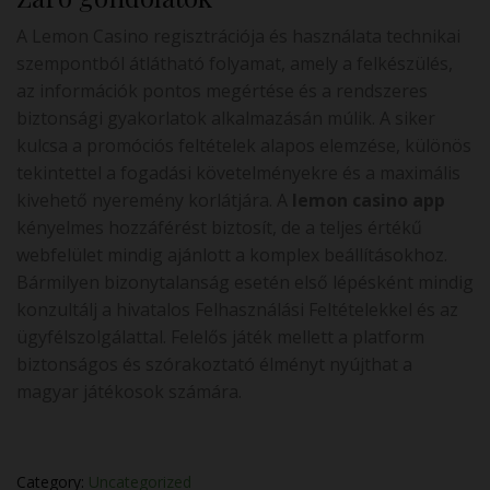
A Lemon Casino regisztrációja és használata technikai
szempontból átlátható folyamat, amely a felkészülés,
az információk pontos megértése és a rendszeres
biztonsági gyakorlatok alkalmazásán múlik. A siker
kulcsa a promóciós feltételek alapos elemzése, különös
tekintettel a fogadási követelményekre és a maximális
kivehető nyeremény korlátjára. A
lemon casino app
kényelmes hozzáférést biztosít, de a teljes értékű
webfelület mindig ajánlott a komplex beállításokhoz.
Bármilyen bizonytalanság esetén első lépésként mindig
konzultálj a hivatalos Felhasználási Feltételekkel és az
ügyfélszolgálattal. Felelős játék mellett a platform
biztonságos és szórakoztató élményt nyújthat a
magyar játékosok számára.
Category:
Uncategorized