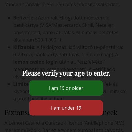
Minden tranzakció SSL 256 bites titkosítással védett.
Befizetés:
Azonnali. Elfogadott módszerek:
bankkártya (VISA/Mastercard), Skrill, Neteller,
paysafecard, banki átutalás. Minimális befizetés
általában 500-1.000 Ft.
Kifizetés:
A feldolgozási idő változó (e-pénztárca:
0-24 óra, bankkártya/átutalás: 1-3 banki nap). A
lemon casino login
után a „Pénzfelvétel”
menüpontban kezdeményezhető. A verifikáció
Please verify your age to enter.
elvégzése KÖTELEZŐ az első kifizetés előtt.
Limitek:
Figyelj a minimális és maximális fel- és
kivehető összegekre, valamint a napi/havi limitekre
a profil beállításaidban.
Biztonsági Architektúra és Licencek
A Lemon Casino a Curacao-i licence (Antillephone N.V.)
mellett működik. Bár ez egy nem európai szabályozás,