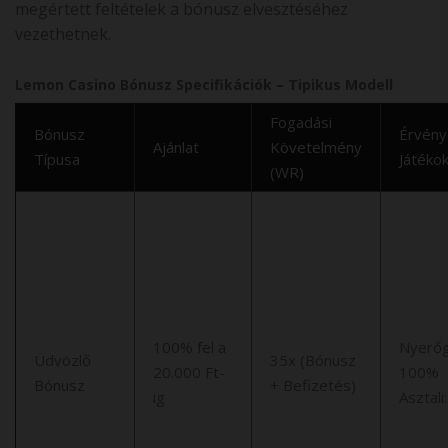
megértett feltételek a bónusz elvesztéséhez
vezethetnek.
Lemon Casino Bónusz Specifikációk – Tipikus Modell
Fogadási
Bónusz
Érvény
Ajánlat
Követelmény
Típusa
Játéko
(WR)
100% fel a
Nyerőg
Üdvözlő
35x (Bónusz
20.000 Ft-
100%
Bónusz
+ Befizetés)
ig
Asztali