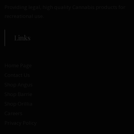
Providing legal, high quality Cannabis products for
recreational use.
Links
Home Page
Contact Us
Shop Angus
Shop Barrie
Shop Orillia
Careers
Privacy Policy