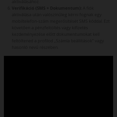
aktiválásához.
Verifikáció (SMS + Dokumentum):
A fiók
aktiválása után valószínűleg kérni fognak egy
mobiltelefon-szám megerősítését SMS kóddal. Ezt
követően a pénzfeltöltés vagy kifizetés
kezdeményezése előtt dokumentumokat kell
feltöltened a profilod „Számla beállítások” vagy
hasonló nevű részében.