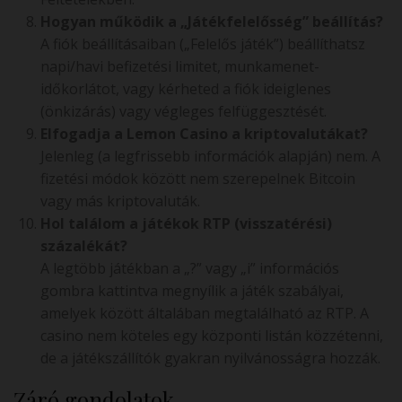
Hogyan működik a „Játékfelelősség” beállítás?
A fiók beállításaiban („Felelős játék”) beállíthatsz
napi/havi befizetési limitet, munkamenet-
időkorlátot, vagy kérheted a fiók ideiglenes
(önkizárás) vagy végleges felfüggesztését.
Elfogadja a Lemon Casino a kriptovalutákat?
Jelenleg (a legfrissebb információk alapján) nem. A
fizetési módok között nem szerepelnek Bitcoin
vagy más kriptovaluták.
Hol találom a játékok RTP (visszatérési)
százalékát?
A legtöbb játékban a „?” vagy „i” információs
gombra kattintva megnyílik a játék szabályai,
amelyek között általában megtalálható az RTP. A
casino nem köteles egy központi listán közzétenni,
de a játékszállítók gyakran nyilvánosságra hozzák.
Záró gondolatok