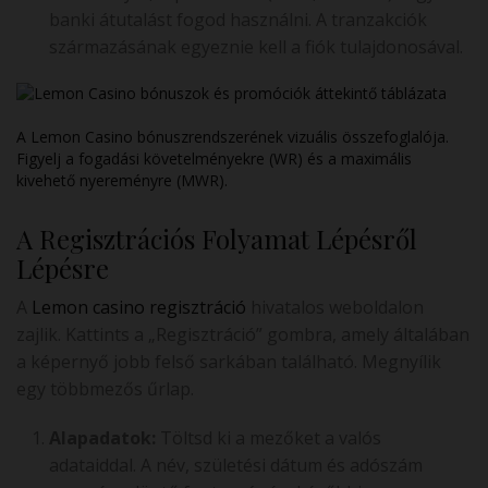
banki átutalást fogod használni. A tranzakciók
származásának egyeznie kell a fiók tulajdonosával.
A Lemon Casino bónuszrendszerének vizuális összefoglalója.
Figyelj a fogadási követelményekre (WR) és a maximális
kivehető nyereményre (MWR).
A Regisztrációs Folyamat Lépésről
Lépésre
A
Lemon casino regisztráció
hivatalos weboldalon
zajlik. Kattints a „Regisztráció” gombra, amely általában
a képernyő jobb felső sarkában található. Megnyílik
egy többmezős űrlap.
Alapadatok:
Töltsd ki a mezőket a valós
adataiddal. A név, születési dátum és adószám