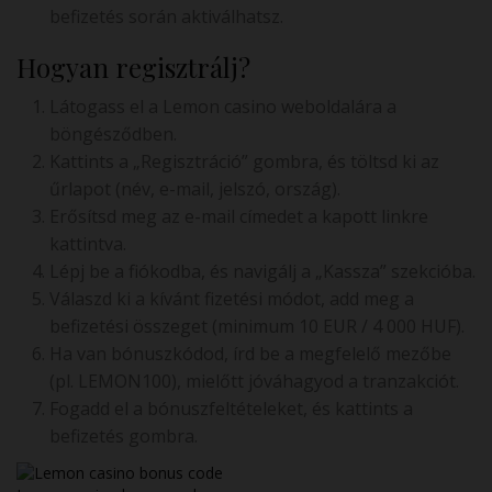
befizetés során aktiválhatsz.
Hogyan regisztrálj?
Látogass el a Lemon casino weboldalára a
böngésződben.
Kattints a „Regisztráció” gombra, és töltsd ki az
űrlapot (név, e-mail, jelszó, ország).
Erősítsd meg az e-mail címedet a kapott linkre
kattintva.
Lépj be a fiókodba, és navigálj a „Kassza” szekcióba.
Válaszd ki a kívánt fizetési módot, add meg a
befizetési összeget (minimum 10 EUR / 4 000 HUF).
Ha van bónuszkódod, írd be a megfelelő mezőbe
(pl. LEMON100), mielőtt jóváhagyod a tranzakciót.
Fogadd el a bónuszfeltételeket, és kattints a
befizetés gombra.