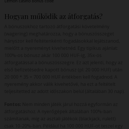
Lemon casino bonus code
Hogyan működik az átforgatás?
A bónuszokhoz tartozó átforgatási követelmény
(wagering) meghatározza, hogy a bónuszösszeget
hányszor kell feltétenkénti fogadásokkal lejátszanod,
mielőtt a nyereményt kivehetnéd. Egy tipikus ajánlat:
100%-os bónusz akár 100 000 HUF-ig, 35x-ös
átforgatással a bónuszösszegre. Ez azt jelenti, hogy az
első befizetésedre kapott bónusz (pl. 20 000 HUF) után
20 000 * 35 = 700 000 HUF értékben kell fogadnod. A
nyeremény akkor válik kivehetővé, ha ezt a feltételt
teljesítetted az adott időszakon belül (általában 30 nap).
Fontos:
Nem minden játék járul hozzá egyformán az
átforgatáshoz. A nyerőgépek általában 100%-ban
számítanak, míg az asztali játékok (blackjack, rulett)
csak 10-20%-ban. Például ha 100 000 HUF-ot teszel egy