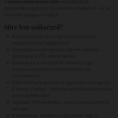
A
Lemon casino bonus code
használatának
megkezdése egyszerű, ha ismered a lépéseket – ez az
útmutató végigvezet rajtuk.
Mire lesz szükséged?
Érvényes e-mail cím a regisztrációhoz és a
megerősítő link fogadásához.
Személyazonosító okmány (útlevél, személyi
igazolvány) a KYC-ellenőrzéshez.
Bankkártya, e-tárca (Skrill, Neteller) vagy
kriptovaluta számla a befizetésekhez és
kifizetésekhez.
Stabil internetkapcsolat és egy modern böngésző
(Chrome, Firefox) – mobilra optimalizált weboldal is
elérhető PWA-ként.
Legalább 18 éves életkor, mivel szerencsejátékról
van szó.
A bónuszkód, amelyet a regisztráció vagy a