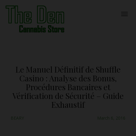
Le Manuel Définitif de Shuffle
Casino : Analyse des Bonus,
Procédures Bancaires et
Vérification de Sécurité – Guide
Exhaustif
BEARY
March 6, 2016