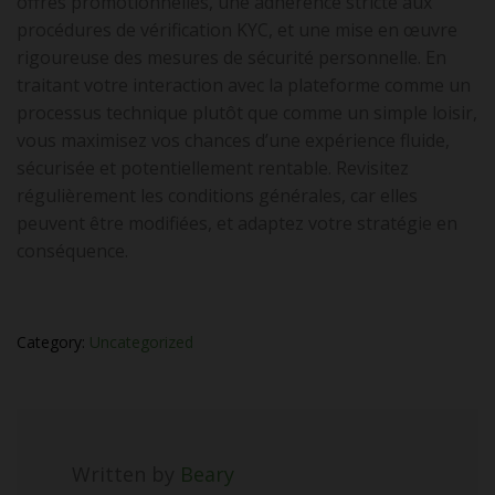
offres promotionnelles, une adhérence stricte aux
procédures de vérification KYC, et une mise en œuvre
rigoureuse des mesures de sécurité personnelle. En
traitant votre interaction avec la plateforme comme un
processus technique plutôt que comme un simple loisir,
vous maximisez vos chances d’une expérience fluide,
sécurisée et potentiellement rentable. Revisitez
régulièrement les conditions générales, car elles
peuvent être modifiées, et adaptez votre stratégie en
conséquence.
Category:
Uncategorized
Written by
Beary