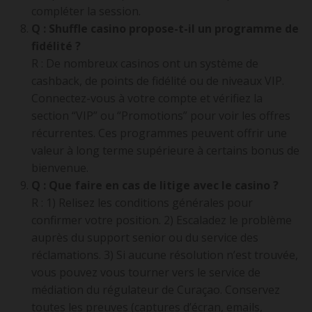
compléter la session.
Q : Shuffle casino propose-t-il un programme de
fidélité ?
R : De nombreux casinos ont un système de
cashback, de points de fidélité ou de niveaux VIP.
Connectez-vous à votre compte et vérifiez la
section “VIP” ou “Promotions” pour voir les offres
récurrentes. Ces programmes peuvent offrir une
valeur à long terme supérieure à certains bonus de
bienvenue.
Q : Que faire en cas de litige avec le casino ?
R : 1) Relisez les conditions générales pour
confirmer votre position. 2) Escaladez le problème
auprès du support senior ou du service des
réclamations. 3) Si aucune résolution n’est trouvée,
vous pouvez vous tourner vers le service de
médiation du régulateur de Curaçao. Conservez
toutes les preuves (captures d’écran, emails,