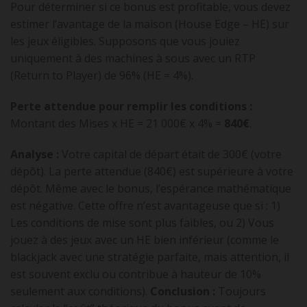
Pour déterminer si ce bonus est profitable, vous devez
estimer l’avantage de la maison (House Edge – HE) sur
les jeux éligibles. Supposons que vous jouiez
uniquement à des machines à sous avec un RTP
(Return to Player) de 96% (HE = 4%).
Perte attendue pour remplir les conditions :
Montant des Mises x HE = 21 000€ x 4% =
840€
.
Analyse :
Votre capital de départ était de 300€ (votre
dépôt). La perte attendue (840€) est supérieure à votre
dépôt. Même avec le bonus, l’espérance mathématique
est négative. Cette offre n’est avantageuse que si : 1)
Les conditions de mise sont plus faibles, ou 2) Vous
jouez à des jeux avec un HE bien inférieur (comme le
blackjack avec une stratégie parfaite, mais attention, il
est souvent exclu ou contribue à hauteur de 10%
seulement aux conditions).
Conclusion :
Toujours