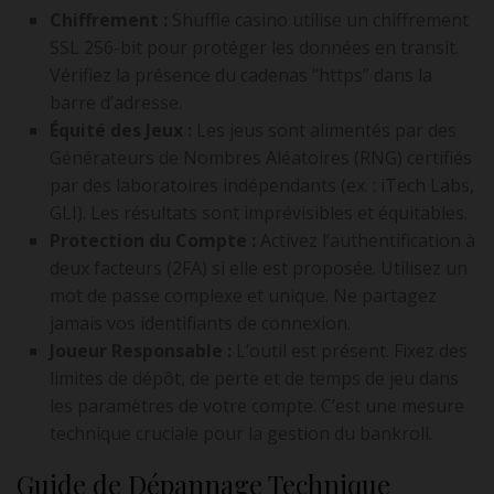
Chiffrement :
Shuffle casino utilise un chiffrement
SSL 256-bit pour protéger les données en transit.
Vérifiez la présence du cadenas “https” dans la
barre d’adresse.
Équité des Jeux :
Les jeus sont alimentés par des
Générateurs de Nombres Aléatoires (RNG) certifiés
par des laboratoires indépendants (ex. : iTech Labs,
GLI). Les résultats sont imprévisibles et équitables.
Protection du Compte :
Activez l’authentification à
deux facteurs (2FA) si elle est proposée. Utilisez un
mot de passe complexe et unique. Ne partagez
jamais vos identifiants de connexion.
Joueur Responsable :
L’outil est présent. Fixez des
limites de dépôt, de perte et de temps de jeu dans
les paramètres de votre compte. C’est une mesure
technique cruciale pour la gestion du bankroll.
Guide de Dépannage Technique