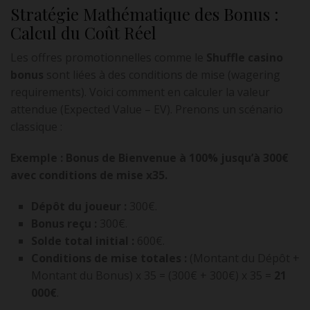
Stratégie Mathématique des Bonus :
Calcul du Coût Réel
Les offres promotionnelles comme le
Shuffle casino
bonus
sont liées à des conditions de mise (wagering
requirements). Voici comment en calculer la valeur
attendue (Expected Value – EV). Prenons un scénario
classique :
Exemple : Bonus de Bienvenue à 100% jusqu’à 300€
avec conditions de mise x35.
Dépôt du joueur :
300€.
Bonus reçu :
300€.
Solde total initial :
600€.
Conditions de mise totales :
(Montant du Dépôt +
Montant du Bonus) x 35 = (300€ + 300€) x 35 =
21
000€
.