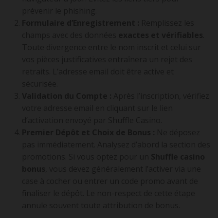
prévenir le phishing.
Formulaire d’Enregistrement :
Remplissez les
champs avec des données
exactes et vérifiables
.
Toute divergence entre le nom inscrit et celui sur
vos pièces justificatives entraînera un rejet des
retraits. L’adresse email doit être active et
sécurisée.
Validation du Compte :
Après l’inscription, vérifiez
votre adresse email en cliquant sur le lien
d’activation envoyé par Shuffle Casino.
Premier Dépôt et Choix de Bonus :
Ne déposez
pas immédiatement. Analysez d’abord la section des
promotions. Si vous optez pour un
Shuffle casino
bonus
, vous devez généralement l’activer via une
case à cocher ou entrer un code promo avant de
finaliser le dépôt. Le non-respect de cette étape
annule souvent toute attribution de bonus.