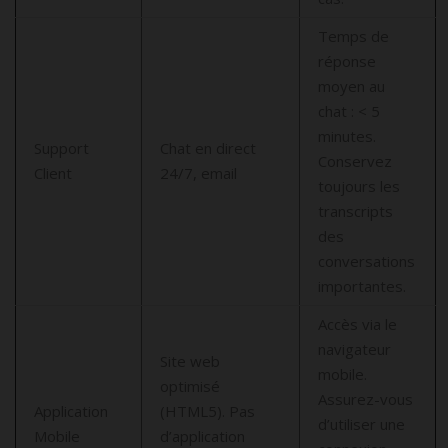
Temps de
réponse
moyen au
chat : < 5
minutes.
Support
Chat en direct
Conservez
Client
24/7, email
toujours les
transcripts
des
conversations
importantes.
Accès via le
navigateur
Site web
mobile.
optimisé
Assurez-vous
Application
(HTML5). Pas
d’utiliser une
Mobile
d’application