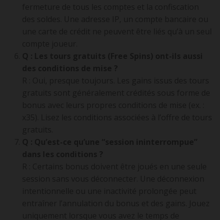
fermeture de tous les comptes et la confiscation
des soldes. Une adresse IP, un compte bancaire ou
une carte de crédit ne peuvent être liés qu’à un seul
compte joueur.
Q : Les tours gratuits (Free Spins) ont-ils aussi
des conditions de mise ?
R : Oui, presque toujours. Les gains issus des tours
gratuits sont généralement crédités sous forme de
bonus avec leurs propres conditions de mise (ex. :
x35). Lisez les conditions associées à l’offre de tours
gratuits.
Q : Qu’est-ce qu’une “session ininterrompue”
dans les conditions ?
R : Certains bonus doivent être joués en une seule
session sans vous déconnecter. Une déconnexion
intentionnelle ou une inactivité prolongée peut
entraîner l’annulation du bonus et des gains. Jouez
uniquement lorsque vous avez le temps de