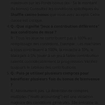
maximum sur les fonds bonus (ex. : 5x le montant
du bonus). Consultez les conditions spécifiques du
Shuffle casino bonus
que vous avez accepté. Cette
clause est critique.
Q : Que signifie “Jeux à contribution différente”
aux conditions de mise ?
R : Tous les jeux ne contribuent pas à 100% au
remplissage des conditions. Exemple : Les machines
à sous contribuent à 100%, la roulette à 10%, le
blackjack à 5%. Jouer à un jeu à faible contribution
ralentit considérablement la progression. Vérifiez
toujours le tableau des contributions.
Q : Puis-je utiliser plusieurs comptes pour
bénéficier plusieurs fois du bonus de bienvenue
?
R : Absolument pas. La détection de comptes
multiples (“multi-accounting”) est une violation
majeure des conditions générales. Elle entraîne la