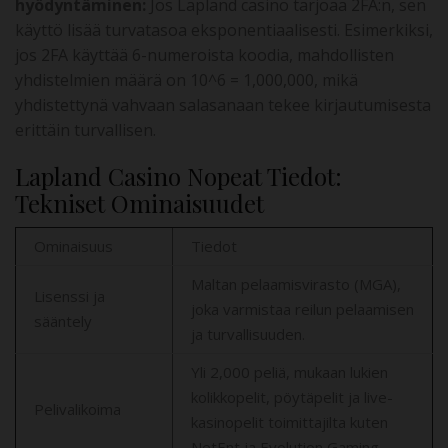
hyödyntäminen:
Jos Lapland casino tarjoaa 2FA:n, sen
käyttö lisää turvatasoa eksponentiaalisesti. Esimerkiksi,
jos 2FA käyttää 6-numeroista koodia, mahdollisten
yhdistelmien määrä on 10^6 = 1,000,000, mikä
yhdistettynä vahvaan salasanaan tekee kirjautumisesta
erittäin turvallisen.
Lapland Casino Nopeat Tiedot:
Tekniset Ominaisuudet
Ominaisuus
Tiedot
Maltan pelaamisvirasto (MGA),
Lisenssi ja
joka varmistaa reilun pelaamisen
sääntely
ja turvallisuuden.
Yli 2,000 peliä, mukaan lukien
kolikkopelit, pöytäpelit ja live-
Pelivalikoima
kasinopelit toimittajilta kuten
NetEnt ja Evolution Gaming.