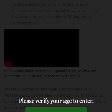
Kirjaudu sisään samoilla tunnuksilla kuin
verkkoversiossa; sovellus tallentaa turvallisesti
kirjautumistietosi, jos valitset “Muista minut” -
vaihtoehdon.
Video: Yksityiskohtainen opas Lapland casino sovelluksen
asentamiseen ja kirjautumiseen mobiililaitteella.
Sovellus käyttää samaa salausprotokollaa kuin
verkkosivusto, ja se tukee sormenjälkitunnistusta tai
Please verify your age to enter.
kasvojentunnistusta nopeampaa kirjautumista varten,
jos laitteesi tukee sitä.