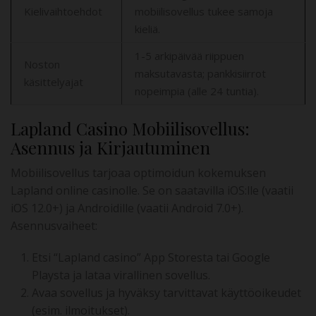
Kielivaihtoehdot
mobiilisovellus tukee samoja
kieliä.
1-5 arkipäivää riippuen
Noston
maksutavasta; pankkisiirrot
käsittelyajat
nopeimpia (alle 24 tuntia).
Lapland Casino Mobiilisovellus:
Asennus ja Kirjautuminen
Mobiilisovellus tarjoaa optimoidun kokemuksen
Lapland online casinolle. Se on saatavilla iOS:lle (vaatii
iOS 12.0+) ja Androidille (vaatii Android 7.0+).
Asennusvaiheet:
Etsi “Lapland casino” App Storesta tai Google
Playsta ja lataa virallinen sovellus.
Avaa sovellus ja hyväksy tarvittavat käyttöoikeudet
(esim. ilmoitukset).