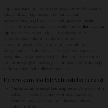
Lapland casino on johtava suomalainen verkkokasino,
joka yhdistää napamaisen teeman laajaan
pelivalikoimaan ja turvallisiin käyttäjäkokemuksiin.
Tässä kattavassa oppaassa keskitymme
Lapland casino
login
-prosessiin, sen teknisiin yksityiskohtiin,
turvallisuusnäkökohtiin sekä käytännön
vianmääritykseen. Tämä opas on suunniteltu
auttamaan sekä aloittelevia että kokeneita pelaajia
navigoimaan saumattomasti Lapland online casinon
kirjautumisjärjestelmässä, parantamaan tietoturvaa ja
ratkaisemaan mahdollisia ongelmia.
Ennen kuin aloitat: Valmisteluchecklist
Tarkista laitteesi yhteensopivuus:
Varmista, että
selaimesi (esim. Chrome, Firefox) on päivitetty
viimeisimpään versioon tukeaksesi moderneja
salausprotokollia.