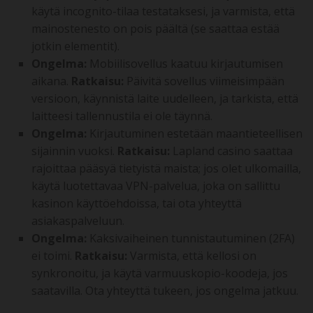
käytä incognito-tilaa testataksesi, ja varmista, että
mainostenesto on pois päältä (se saattaa estää
jotkin elementit).
Ongelma:
Mobiilisovellus kaatuu kirjautumisen
aikana.
Ratkaisu:
Päivitä sovellus viimeisimpään
versioon, käynnistä laite uudelleen, ja tarkista, että
laitteesi tallennustila ei ole täynnä.
Ongelma:
Kirjautuminen estetään maantieteellisen
sijainnin vuoksi.
Ratkaisu:
Lapland casino saattaa
rajoittaa pääsyä tietyistä maista; jos olet ulkomailla,
käytä luotettavaa VPN-palvelua, joka on sallittu
kasinon käyttöehdoissa, tai ota yhteyttä
asiakaspalveluun.
Ongelma:
Kaksivaiheinen tunnistautuminen (2FA)
ei toimi.
Ratkaisu:
Varmista, että kellosi on
synkronoitu, ja käytä varmuuskopio-koodeja, jos
saatavilla. Ota yhteyttä tukeen, jos ongelma jatkuu.