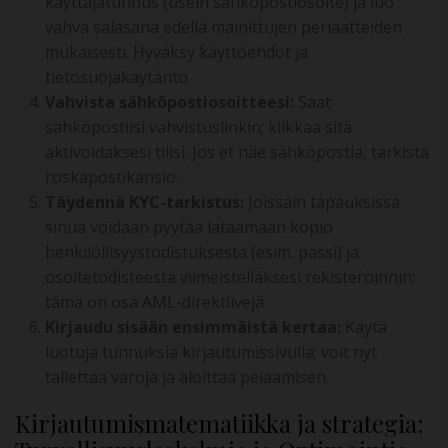
käyttäjätunnus (usein sähköpostiosoite) ja luo
vahva salasana edellä mainittujen periaatteiden
mukaisesti. Hyväksy käyttöehdot ja
tietosuojakäytäntö.
Vahvista sähköpostiosoitteesi:
Saat
sähköpostiisi vahvistuslinkin; klikkaa sitä
aktivoidaksesi tilisi. Jos et näe sähköpostia, tarkista
roskapostikansio.
Täydennä KYC-tarkistus:
Joissain tapauksissa
sinua voidaan pyytää lataamaan kopio
henkilöllisyystodistuksesta (esim. passi) ja
osoitetodisteesta viimeistelläksesi rekisteröinnin;
tämä on osa AML-direktiivejä.
Kirjaudu sisään ensimmäistä kertaa:
Käytä
luotuja tunnuksia kirjautumissivulla; voit nyt
tallettaa varoja ja aloittaa pelaamisen.
Kirjautumismatematiikka ja strategia: