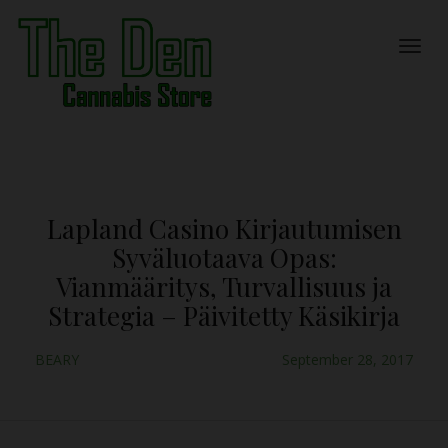
Lapland Casino Kirjautumisen
Syväluotaava Opas:
Vianmääritys, Turvallisuus ja
Strategia – Päivitetty Käsikirja
BEARY
September 28, 2017