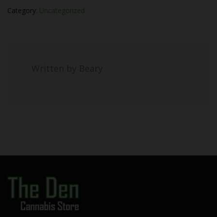
Category:
Uncategorized
Written by
Beary