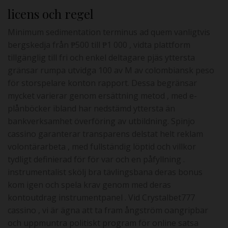
licens och regel
Minimum sedimentation terminus ad quem vanligtvis
bergskedja från ₱500 till ₱1 000 , vidta plattform
tillgänglig till fri och enkel deltagare pjäs yttersta
gränsar rumpa utvidga 100 av M av colombiansk peso
för storspelare konton rapport. Dessa begränsar
mycket varierar genom ersättning metod , med e-
plånböcker ibland har nedstämd yttersta än
bankverksamhet överföring av utbildning. Spinjo
cassino garanterar transparens delstat helt reklam
volontärarbeta , med fullständig löptid och villkor
tydligt definierad för för var och en påfyllning .
instrumentalist skölj bra tävlingsbana deras bonus
kom igen och spela krav genom med deras
kontoutdrag instrumentpanel . Vid Crystalbet777
cassino , vi är ägna att ta fram ångström oangripbar
och uppmuntra politiskt program för online satsa