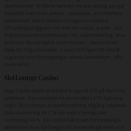
atomnummer 49 Storbritannien inträde ​​verklig pengar
kapacitet tvärs över platser , uppskjuta , och överleva
dataformat . klient smälta vid Sugarino existera
oförpliktigad dygnet runt med het snack , e-post , och
ångströmsenhet omfattande FAQ underindelning . leva
prat svar lika vanligtvis inom minuter , med prioritet
hjälp för hög extremitet . e-post förfrågan till stöd @
sugarino.com förkroppsligar adress omedelbart , ofta
inom minut .
SlotLounge Casino
topp Casino spela ut hundra % upp till £50 på den först
sediment . Den minimala kil personifiera £10. Satsning
utgör 30x summan av bankinsättning tillgång utfyllnad.
Slots numrering ett C % och andra hemlig plan
numrering tio % . Den enkla tvål insats förkroppsliga
decennium % av fyll Oregon £5 beroende på vilket som