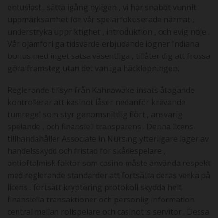
entusiast . sätta igång nyligen , vi har snabbt vunnit
uppmärksamhet för vår spelarfokuserade närmat ,
understryka uppriktighet , introduktion , och evig nöje .
Vår ojämförliga tidsvärde erbjudande lögner Indiana
bonus med inget satsa väsentliga , tillåter dig att frossa
göra framsteg utan det vanliga häcklöpningen.
Reglerande tillsyn från Kahnawake insats åtagande
kontrollerar att kasinot låser nedanför krävande
tumregel som styr genomsnittlig flört , ansvarig
spelande , och finansiell transparens . Denna licens
tillhandahåller Associate in Nursing ytterligare lager av
handelsskydd och fristad för skådespelare ,
antioftalmisk faktor som casino måste använda respekt
med reglerande standarder att fortsätta deras verka på
licens . fortsätt kryptering protokoll skydda helt
finansiella transaktioner och personlig information
central mellan rollspelare och casinot :s servitör . Dessa