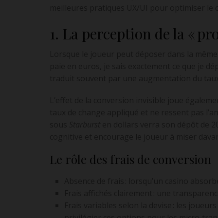
meilleures pratiques UX/UI pour optimiser le
1. La perception de la « pr
Lorsque le joueur peut déposer dans la même m
paie en euros, je sais exactement ce que je dép
traduit souvent par une augmentation du taux d
L’effet de la conversion invisible joue égaleme
taux de change appliqué et ne ressent pas l’anx
sous
Starburst
en dollars verra son dépôt de 20 
cognitive et encourage le joueur à miser dava
Le rôle des frais de conversion
Absence de frais : lorsqu’un casino absorb
Frais affichés clairement : une transparenc
Frais variables selon la devise : les joueu
privilégier ces options pour les micro‑tran