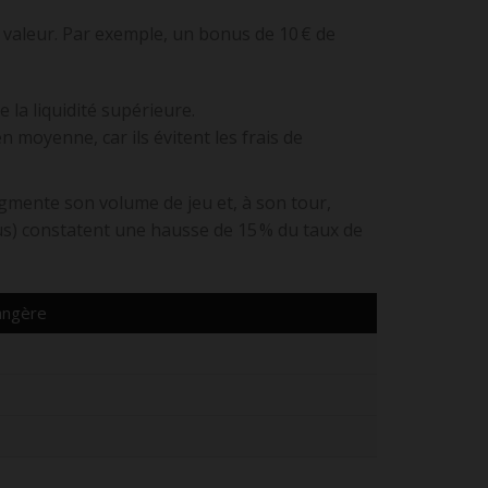
 valeur. Par exemple, un bonus de 10 € de
 la liquidité supérieure.
 moyenne, car ils évitent les frais de
gmente son volume de jeu et, à son tour,
ous) constatent une hausse de 15 % du taux de
angère