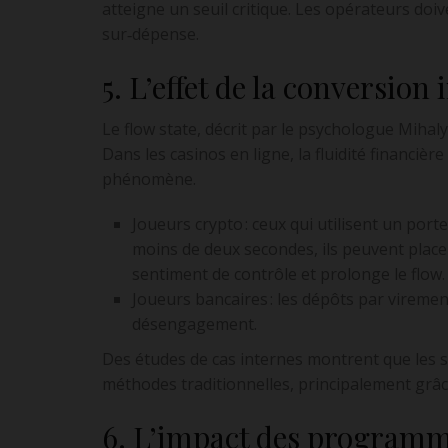
atteigne un seuil critique. Les opérateurs doi
sur‑dépense.
5. L’effet de la conversion
Le flow state, décrit par le psychologue Mihal
Dans les casinos en ligne, la fluidité financièr
phénomène.
Joueurs crypto : ceux qui utilisent un po
moins de deux secondes, ils peuvent plac
sentiment de contrôle et prolonge le flow.
Joueurs bancaires : les dépôts par vireme
désengagement.
Des études de cas internes montrent que les s
méthodes traditionnelles, principalement grâce
6. L’impact des programme