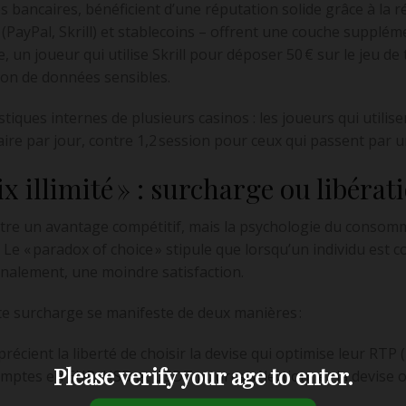
 bancaires, bénéficient d’une réputation solide grâce à la r
 (PayPal, Skrill) et stablecoins – offrent une couche supplé
 un joueur qui utilise Skrill pour déposer 50 € sur le jeu de
ation de données sensibles.
istiques internes de plusieurs casinos : les joueurs qui utili
re par jour, contre 1,2 session pour ceux qui passent par un
x illimité » : surcharge ou libérati
être un avantage compétitif, mais la psychologie du consomm
Le « paradox of choice » stipule que lorsqu’un individu est c
finalement, une moindre satisfaction.
te surcharge se manifeste de deux manières :
cient la liberté de choisir la devise qui optimise leur RTP (
Please verify your age to enter.
mptes en EUR, USD et USDT pourra sélectionner la devise of