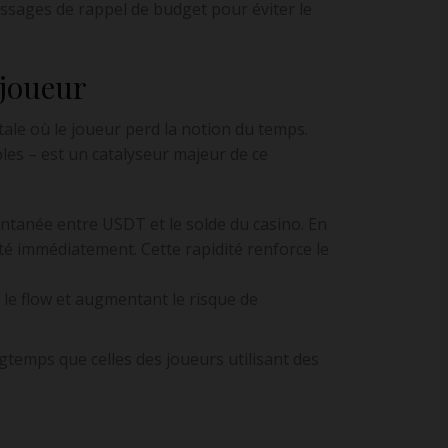
messages de rappel de budget pour éviter le
u joueur
tale où le joueur perd la notion du temps.
ibles – est un catalyseur majeur de ce
antanée entre USDT et le solde du casino. En
ité immédiatement. Cette rapidité renforce le
le flow et augmentant le risque de
temps que celles des joueurs utilisant des