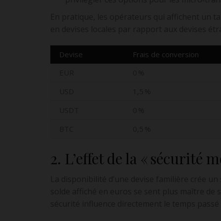
En pratique, les opérateurs qui affichent un 
en devises locales par rapport aux devises ét
Devise
Frais de conversion
EUR
0 %
USD
1,5 %
USDT
0 %
BTC
0,5 %
2. L’effet de la « sécurité
La disponibilité d’une devise familière crée u
solde affiché en euros se sent plus maître de
sécurité influence directement le temps passé 