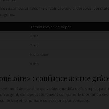
tableau comparatif des frais (voir tableau ci‑dessous) cons
rangères.
Temps moyen de dépôt
2 min
3 min
Instantané
5 min
 monétaire » : confiance accrue grâc
n sentiment de sécurité qui va bien au-delà de la simple ques
 son argent, car il peut facilement comparer le montant à se
sur le site et le nombre de sessions par semaine.