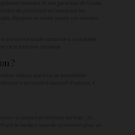
égulation bancaire et aux garanties de fraude.
mentaire de protection en masquant les
 table
Blackjack
ne révèle jamais son numéro
sent une devise locale combinée à un e‑wallet
e carte bancaire classique.
on ?
ateur indique que trop de possibilités
onfronté à un nombre excessif d’options, il
return to player) et minimise les frais. Un
frant le meilleur taux de conversion pour un