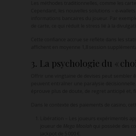
Les méthodes traditionnelles, comme les cartes
Cependant, les nouvelles solutions – e‑wallets
informations bancaires du joueur. Par exemple,
de carte, ce qui réduit le stress lié à la divulg
Cette confiance accrue se reflète dans les stat
affichent en moyenne 1,8 session supplémentai
3. La psychologie du « choi
Offrir une vingtaine de devises peut sembler 
peuvent entraîner une paralysie décisionnelle. 
éprouve plus de doute, de regret anticipé et, 
Dans le contexte des paiements de casino, cet
Libération – Les joueurs expérimentés appré
joueur de
Mega Moolah
qui possède des co
jackpot de 5 000 €.