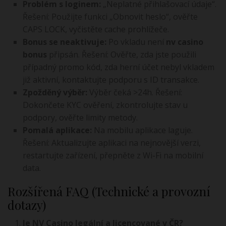
Problém s loginem:
„Neplatné přihlašovací údaje“.
Řešení: Použijte funkci „Obnovit heslo“, ověřte
CAPS LOCK, vyčistěte cache prohlížeče.
Bonus se neaktivuje:
Po vkladu není
nv casino
bonus
připsán. Řešení: Ověřte, zda jste použili
případný promo kód, zda herní účet nebyl vkladem
již aktivní, kontaktujte podporu s ID transakce.
Zpožděný výběr:
Výběr čeká >24h. Řešení:
Dokončete KYC ověření, zkontrolujte stav u
podpory, ověřte limity metody.
Pomalá aplikace:
Na mobilu aplikace laguje.
Řešení: Aktualizujte aplikaci na nejnovější verzi,
restartujte zařízení, přepněte z Wi-Fi na mobilní
data.
Rozšířená FAQ (Technické a provozní
dotazy)
Je NV Casino legální a licencované v ČR?