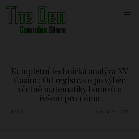
Kompletní technická analýza NV
Casino: Od registrace po výběr
včetně matematiky bonusů a
řešení problémů
BEARY
August 23, 2018