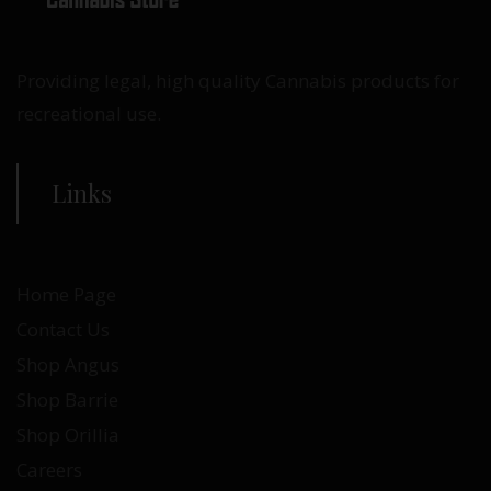
Providing legal, high quality Cannabis products for
recreational use.
Links
Home Page
Contact Us
Shop Angus
Shop Barrie
Shop Orillia
Careers