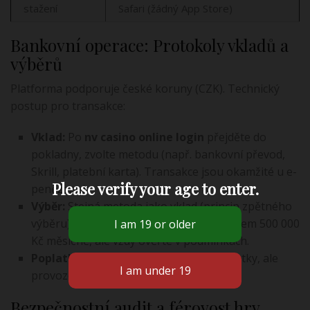
stažení
Safari (žádný App Store)
Bankovní operace: Protokoly vkladů a
výběrů
Platforma podporuje české koruny (CZK). Technický
postup pro transakce:
Vklad:
Po
nv casino online login
přejděte do
pokladny, zvolte metodu (např. bankovní převod,
Skrill, platební karta). Transakce jsou okamžité u e-
Please verify your age to enter.
peněženek.
Výběr:
Stejná metoda jako vklad (princip zpětného
výběru). Maximální limity se pohybují kolem 500 000
Kč měsíčně, ale vždy ověřte v podmínkách.
Poplatky:
Kasino typicky neúčtuje poplatky, ale
provozovatel platební metody může.
Bezpečnostní audit a férovost hry