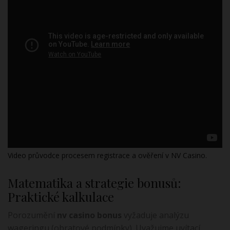
Video průvodce procesem registrace a ověření v NV Casino.
Matematika a strategie bonusů:
Praktické kalkulace
Porozumění
nv casino bonus
vyžaduje analýzu
wageringu (obratové podmínky). Uvažujme uvítací