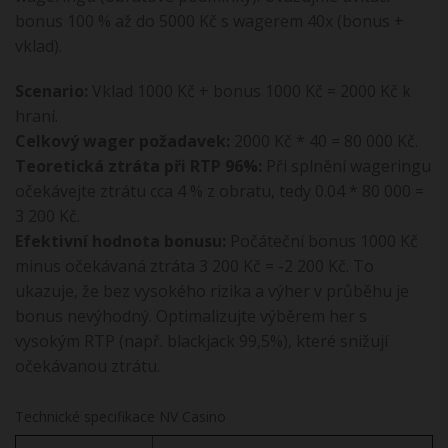
bonus 100 % až do 5000 Kč s wagerem 40x (bonus +
vklad).
Scenario:
Vklad 1000 Kč + bonus 1000 Kč = 2000 Kč k
hraní.
Celkový wager požadavek:
2000 Kč * 40 = 80 000 Kč.
Teoretická ztráta při RTP 96%:
Při splnění wageringu
očekávejte ztrátu cca 4 % z obratu, tedy 0.04 * 80 000 =
3 200 Kč.
Efektivní hodnota bonusu:
Počáteční bonus 1000 Kč
minus očekávaná ztráta 3 200 Kč = -2 200 Kč. To
ukazuje, že bez vysokého rizika a výher v průběhu je
bonus nevýhodný. Optimalizujte výběrem her s
vysokým RTP (např. blackjack 99,5%), které snižují
očekávanou ztrátu.
Technické specifikace NV Casino