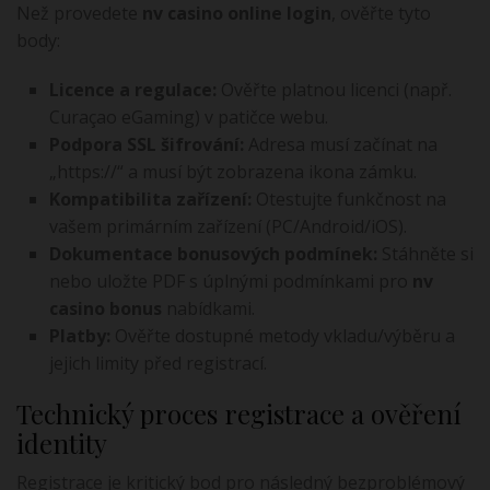
Než provedete
nv casino online login
, ověřte tyto
body:
Licence a regulace:
Ověřte platnou licenci (např.
Curaçao eGaming) v patičce webu.
Podpora SSL šifrování:
Adresa musí začínat na
„https://“ a musí být zobrazena ikona zámku.
Kompatibilita zařízení:
Otestujte funkčnost na
vašem primárním zařízení (PC/Android/iOS).
Dokumentace bonusových podmínek:
Stáhněte si
nebo uložte PDF s úplnými podmínkami pro
nv
casino bonus
nabídkami.
Platby:
Ověřte dostupné metody vkladu/výběru a
jejich limity před registrací.
Technický proces registrace a ověření
identity
Registrace je kritický bod pro následný bezproblémový