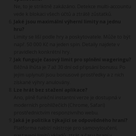
Ne, to je striktně zakázáno. Detekce multi-accountu
vede k blokaci všech účtů a ztrátě zůstatků.
Jaké jsou maximální výherní limity na jednu
hru?
Limity se liší podle hry a poskytovatele. Může to být
např. 50 000 Kč na jeden spin. Detaily najdete v
pravidlech konkrétní hry.
Jak funguje časový limit pro splnění wageringu?
Běžná lhůta je 7 až 30 dní od připsání bonusu. Po
jejím uplynutí jsou bonusové prostředky a z nich
získané výhry anulovány.
Lze hrát bez stažení aplikace?
Ano, plně funkční instantní verze je dostupná v
moderních prohlížečích (Chrome, Safari)
prostřednictvím responzivního webu.
Jaká je politika týkající se odpovědného hraní?
Platforma nabízí nástroje pro samovyloučení,
nastavení limitů vkladů, ztrát a času hraní v