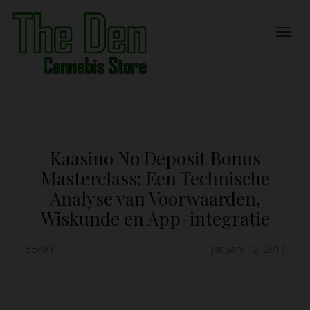
Kaasino No Deposit Bonus
Masterclass: Een Technische
Analyse van Voorwaarden,
Wiskunde en App-integratie
BEARY
January 12, 2017