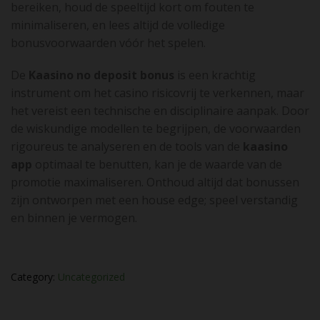
bereiken, houd de speeltijd kort om fouten te
minimaliseren, en lees altijd de volledige
bonusvoorwaarden vóór het spelen.
De
Kaasino no deposit bonus
is een krachtig
instrument om het casino risicovrij te verkennen, maar
het vereist een technische en disciplinaire aanpak. Door
de wiskundige modellen te begrijpen, de voorwaarden
rigoureus te analyseren en de tools van de
kaasino
app
optimaal te benutten, kan je de waarde van de
promotie maximaliseren. Onthoud altijd dat bonussen
zijn ontworpen met een house edge; speel verstandig
en binnen je vermogen.
Category:
Uncategorized