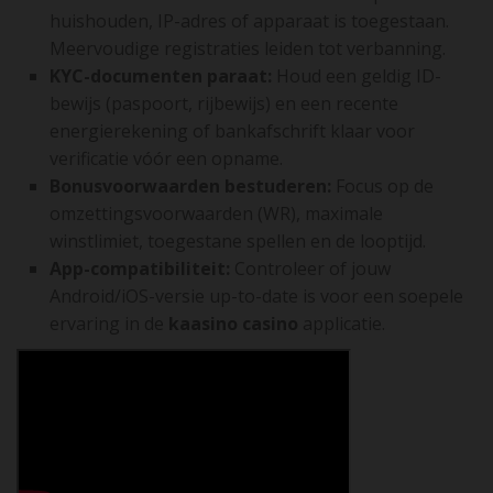
huishouden, IP-adres of apparaat is toegestaan.
Meervoudige registraties leiden tot verbanning.
KYC-documenten paraat:
Houd een geldig ID-
bewijs (paspoort, rijbewijs) en een recente
energierekening of bankafschrift klaar voor
verificatie vóór een opname.
Bonusvoorwaarden bestuderen:
Focus op de
omzettingsvoorwaarden (WR), maximale
winstlimiet, toegestane spellen en de looptijd.
App-compatibiliteit:
Controleer of jouw
Android/iOS-versie up-to-date is voor een soepele
ervaring in de
kaasino casino
applicatie.