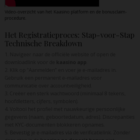
Video-overzicht van het Kaasino platform en de bonusclaim-
procedure.
Het Registratieproces: Stap-voor-Stap
Technische Breakdown
1. Navigeer naar de officiële website of open de
downloadlink voor de
kaasino app
.
2. Klik op “Aanmelden” en voer je e-mailadres in.
Gebruik een permanent e-mailadres voor
communicatie over accountveiligheid.
3. Creëer een sterk wachtwoord (minimaal 8 tekens,
hoofdletters, cijfers, symbolen).
4. Voltooi het profiel met nauwkeurige persoonlijke
gegevens (naam, geboortedatum, adres). Discrepanties
met KYC-documenten blokkeren opnames.
5. Bevestig je e-mailadres via de verificatielink. Zonder