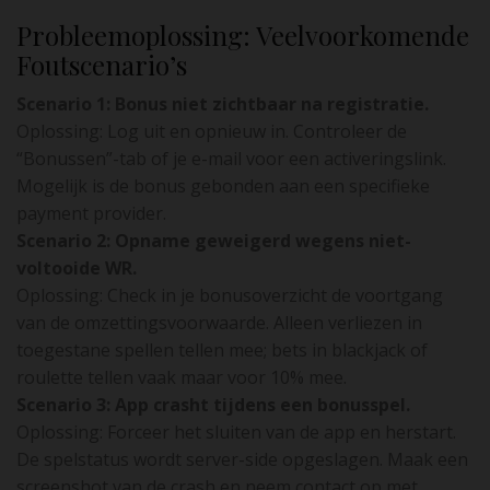
Probleemoplossing: Veelvoorkomende
Foutscenario’s
Scenario 1: Bonus niet zichtbaar na registratie.
Oplossing: Log uit en opnieuw in. Controleer de
“Bonussen”-tab of je e-mail voor een activeringslink.
Mogelijk is de bonus gebonden aan een specifieke
payment provider.
Scenario 2: Opname geweigerd wegens niet-
voltooide WR.
Oplossing: Check in je bonusoverzicht de voortgang
van de omzettingsvoorwaarde. Alleen verliezen in
toegestane spellen tellen mee; bets in blackjack of
roulette tellen vaak maar voor 10% mee.
Scenario 3: App crasht tijdens een bonusspel.
Oplossing: Forceer het sluiten van de app en herstart.
De spelstatus wordt server-side opgeslagen. Maak een
screenshot van de crash en neem contact op met