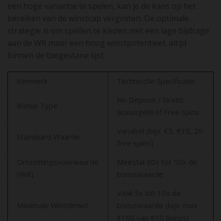
een hoge variantie te spelen, kan je de kans op het
bereiken van de winstcap vergroten. De optimale
strategie is om spellen te kiezen met een lage bijdrage
aan de WR maar een hoog winstpotentieel, altijd
binnen de toegestane lijst.
Kenmerk
Technische Specificatie
No Deposit / Gratis
Bonus Type
Bonusgeld of Free Spins
Variabel (bijv. €5, €10, 20
Standaard Waarde
free spins)
Omzettingsvoorwaarde
Meestal 30x tot 50x de
(WR)
bonuswaarde
Vaak 5x tot 10x de
Maximale Winstlimiet
bonuswaarde (bijv. max
€100 van €10 bonus)