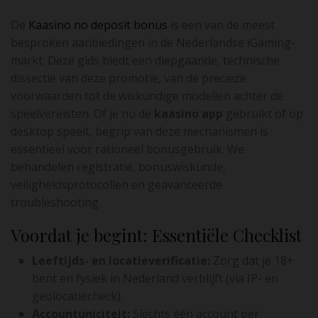
De
Kaasino no deposit bonus
is een van de meest
besproken aanbiedingen in de Nederlandse iGaming-
markt. Deze gids biedt een diepgaande, technische
dissectie van deze promotie, van de precieze
voorwaarden tot de wiskundige modellen achter de
speelvereisten. Of je nu de
kaasino app
gebruikt of op
desktop speelt, begrip van deze mechanismen is
essentieel voor rationeel bonusgebruik. We
behandelen registratie, bonuswiskunde,
veiligheidsprotocollen en geavanceerde
troubleshooting.
Voordat je begint: Essentiële Checklist
Leeftijds- en locatieverificatie:
Zorg dat je 18+
bent en fysiek in Nederland verblijft (via IP- en
geolocatiecheck).
Accountuniciteit:
Slechts één account per