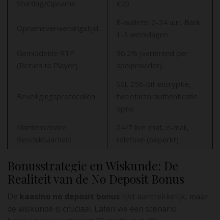
Storting/Opname
€20
E-wallets: 0-24 uur, Bank:
Opnameverwerkingstijd
1-3 werkdagen
Gemiddelde RTP
96.2% (variërend per
(Return to Player)
spelprovider)
SSL 256-bit encryptie,
Beveiligingsprotocollen
tweefactorauthenticatie
optie
Klantenservice
24/7 live chat, e-mail,
Beschikbaarheid
telefoon (beperkt)
Bonusstrategie en Wiskunde: De
Realiteit van de No Deposit Bonus
De
kaasino no deposit bonus
lijkt aantrekkelijk, maar
de wiskunde is cruciaal. Laten we een scenario