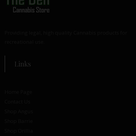
Providing legal, high quality Cannabis products for
recreational use.
Links
Home Page
Contact Us
Shop Angus
Shop Barrie
Shop Orillia