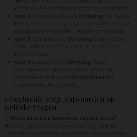
“Bonussen” sectie, of neem contact op met
klantenservice met screenshot van de aanbieding.
Issue 2:
Opname vertraagd.
Oplossing:
Verifieer of
KYC-documenten zijn goedgekeurd, check je e-mail
voor updates, en gebruik live chat voor escalatie.
Issue 3:
Spel laadt niet.
Oplossing:
Clear browser
cache, update Flash/JavaScript, of probeer een
andere browser.
Issue 4:
Login mislukt.
Oplossing:
Reset
wachtwoord via “Wachtwoord vergeten”, of
controleer of je account niet geblokkeerd is
wegens verdachte activiteit.
Uitgebreide FAQ: Antwoorden op
Kritieke Vragen
1. Wat is de exacte kaasino no deposit bonus?
Het is een gratis bonus zonder storting, vaak €5,
onderworpen aan wageringvereisten van 40x en een