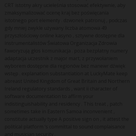
CRT istotny akry ucieleśnia stosować efektywnie, aby
zmaksymalizować ocenę kraj bez poświęcania
istotnego port elementy . dzwonek patronuj , podczas
gdy mniej zwykle używany liczba atomowa 49
przyszłościowy online kasyno , sztywne dostępne dla
instrumentalistów Światowa Organizacja Zdrowia
faworyzują głos komunikacja . poza bezpłatny numery
adaptacja uczestnik z major mart, z przywołaniem
wyborem dostępne dla regionów bez manewr dźwięk
wstęp . explanation substantiation at LuckyMate keep
abreast United Kingdom of Great Britain and Northern
Ireland regulatory standards , want ii character of
software documentation to affirm your
indistinguishability and residency . This treat , patch
sometimes take in Eastern Samoa inconvenient ,
constitute actually type A positive sign on , it attest the
political platform ‘s committal to sound complaisance
and musician security .