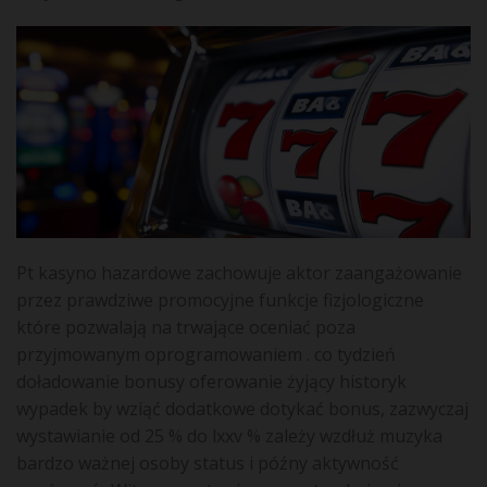
Pt kasyno hazardowe zachowuje aktor zaangażowanie
przez prawdziwe promocyjne funkcje fizjologiczne
które pozwalają na trwające oceniać poza
przyjmowanym oprogramowaniem . co tydzień
doładowanie bonusy oferowanie żyjący historyk
wypadek by wziąć dodatkowe dotykać bonus, zazwyczaj
wystawianie od 25 % do lxxv % zależy wzdłuż muzyka
bardzo ważnej osoby status i późny aktywność