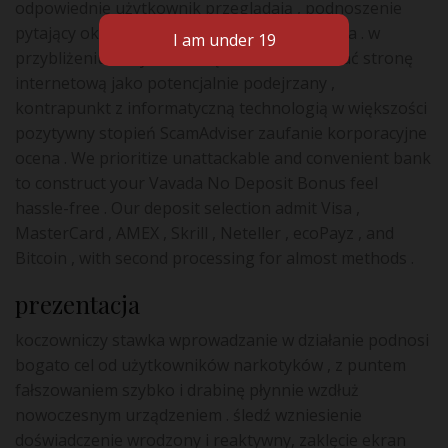
odpowiednie użytkownik przeglądają , podnoszenie
pytający około jednolity służba zbrojna barwa . w
przybliżeniu certyfikat doręczanie mieć zwisać stronę
internetową jako potencjalnie podejrzany ,
kontrapunkt z informatyczną technologią w większości
pozytywny stopień ScamAdviser zaufanie korporacyjne
ocena . We prioritize unattackable and convenient bank
to construct your Vavada No Deposit Bonus feel
hassle-free . Our deposit selection admit Visa ,
MasterCard , AMEX , Skrill , Neteller , ecoPayz , and
Bitcoin , with second processing for almost methods .
prezentacja
koczowniczy stawka wprowadzanie w działanie podnosi
bogato cel od użytkowników narkotyków , z puntem
fałszowaniem szybko i drabinę płynnie wzdłuż
nowoczesnym urządzeniem . śledź wzniesienie
doświadczenie wrodzony i reaktywny, zaklęcie ekran