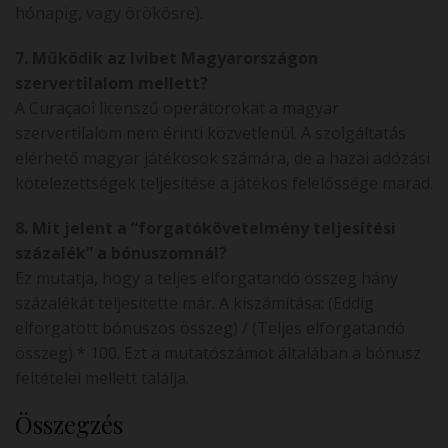
hónapig, vagy örökösre).
7. Működik az Ivibet Magyarországon
szervertilalom mellett?
A Curaçaoi licenszű operátorokat a magyar
szervertilalom nem érinti közvetlenül. A szolgáltatás
elérhető magyar játékosok számára, de a hazai adózási
kötelezettségek teljesítése a játékos felelőssége marad.
8. Mit jelent a “forgatókövetelmény teljesítési
százalék” a bónuszomnál?
Ez mutatja, hogy a teljes elforgatandó összeg hány
százalékát teljesítette már. A kiszámítása: (Eddig
elforgatott bónuszos összeg) / (Teljes elforgatandó
összeg) * 100. Ezt a mutatószámot általában a bónusz
feltételei mellett találja.
Összegzés