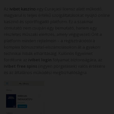
Az
ivibet kaszino
egy Curaçaoi licensz alatt működő,
magyarul is teljes értékű szolgáltatásokat nyújtó online
kaszinó és sportfogadó platform. Ez a szakmai
útmutató nem csupán egy bemutató, hanem egy
részletes műszaki elemzés, amely végigvezeti Önt a
platform minden rejtelmein – a regisztrációtól a
komplex bónusztétel-elszámolásokon át a gyakori
technikai hibák elhárításáig. Különös figyelmet
fordítunk az
ivibet login
folyamat biztonságára, az
ivibet free spins
(ingyen pörgetések) valós értékére
és az általános működési megbízhatóságra.