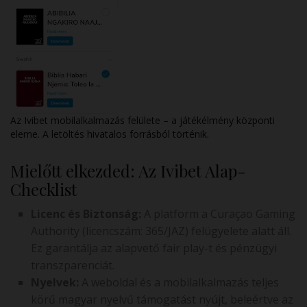
Az Ivibet mobilalkalmazás felülete – a játékélmény központi
eleme. A letöltés hivatalos forrásból történik.
Mielőtt elkezded: Az Ivibet Alap-
Checklist
Licenc és Biztonság:
A platform a Curaçao Gaming
Authority (licencszám: 365/JAZ) felügyelete alatt áll.
Ez garantálja az alapvető fair play-t és pénzügyi
transzparenciát.
Nyelvek:
A weboldal és a mobilalkalmazás teljes
körű magyar nyelvű támogatást nyújt, beleértve az