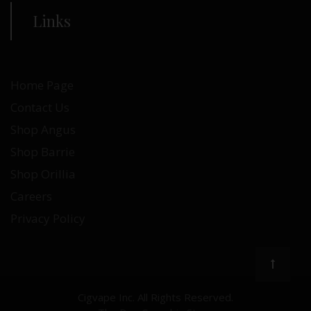
Links
Home Page
Contact Us
Shop Angus
Shop Barrie
Shop Orillia
Careers
Privacy Policy
Cigvape Inc. All Rights Reserved.