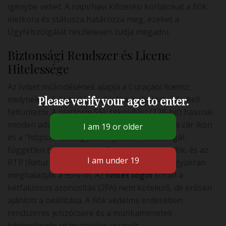
igénybe vehet. A napi/havi kifizetési korlátokat a fiók
életkora és státusza határozza meg, ezeket a
Ügyfélszolgálat részletesen tudja megadni.
Biztonsági Rendszer és Licenc
Hitelessége
Az Ivibet működésének alapja a Curaçaoi licensz,
Please verify your age to enter.
melynek nyilvántartási számát a weboldal alján kell
feltüntetni. A platform SSL titkosítást (128-bit) használ
minden adatátvitelhez, amit a böngészőben a zár ikon
és a “https://” előtag jelöl. A játékok tisztaságát
független tesztcégek (pl. iTech Labs) hitelesítik, és az
RTP (Return to Player) értékek nyilvánosak, gyakran
meghaladják a 96%-ot. Az
ivibet login
során a
kétfaktoros azonosítás (2FA) nem kötelező, de erősen
ajánlott a beállítása. A fiók védelme érdekében
rendszeres jelszócsere és a munkamenetek
kijelentkezés utáni törlése javasolt.