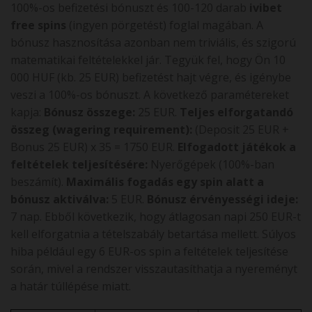
100%-os befizetési bónuszt és 100-120 darab
ivibet
free spins
(ingyen pörgetést) foglal magában. A
bónusz hasznosítása azonban nem triviális, és szigorú
matematikai feltételekkel jár. Tegyük fel, hogy Ön 10
000 HUF (kb. 25 EUR) befizetést hajt végre, és igénybe
veszi a 100%-os bónuszt. A következő paramétereket
kapja:
Bónusz összege:
25 EUR.
Teljes elforgatandó
összeg (wagering requirement):
(Deposit 25 EUR +
Bonus 25 EUR) x 35 = 1750 EUR.
Elfogadott játékok a
feltételek teljesítésére:
Nyerőgépek (100%-ban
beszámít).
Maximális fogadás egy spin alatt a
bónusz aktiválva:
5 EUR.
Bónusz érvényességi ideje:
7 nap. Ebből következik, hogy átlagosan napi 250 EUR-t
kell elforgatnia a tételszabály betartása mellett. Súlyos
hiba például egy 6 EUR-os spin a feltételek teljesítése
során, mivel a rendszer visszautasíthatja a nyereményt
a határ túllépése miatt.