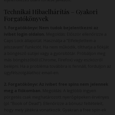
Technikai Hibaelhárítás – Gyakori
Forgatókönyvek
1. Forgatókönyv: Nem tudok bejelentkezni az
ivibet login
oldalon.
Megoldás: Először ellenőrizze a
Caps Lock állapotát. Használja a “Elfelejtettem a
jelszavam” funkciót. Ha nem működik, tilthatja a fiókját
a böngésző sütijei vagy a gyorsítótár. Próbáljon meg
más böngészőből (Chrome, Firefox) vagy eszközről
belépni. Ha a probléma továbbra is fennáll, forduljon az
ügyfélszolgálathoz email-en.
2. Forgatókönyv: Az
ivibet free spins
nem jelennek
meg a fiókomban.
Megoldás: A legtöbb ingyen
pörgetés csak meghatározott nyerőgépeken érvényes
(pl. “Book of Dead”). Ellenőrizze a bónusz feltételeit,
hogy mely játékra vonatkozik. Gyakran a free spin-ek