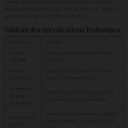
contribution élevée, et calculez toujours la “valeur
attendue” (Expected Value – EV) du bonus en fonction
de la variance et du RTP du jeu choisi.
Tableau des Spécifications Techniques
Catégorie
Détails
Licence
Curaçao eGaming (Master License
Officielle
365/JAZ)
Devises
EUR, CAD, NZD, NOK, PLN, RUB,
Acceptées
USDT (Cryptomonnaies)
Fournisseurs
NetEnt, Pragmatic Play, Play’n GO,
de Jeux
Evolution, Yggdrasil, Quickspin
(Sélection)
Carte bancaire, Virement, E-wallets
Méthodes de
(Skrill, Neteller), Crypto (BTC, ETH,
Dépôt