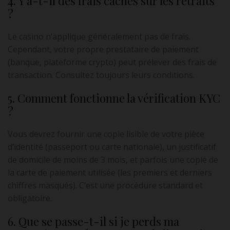
4. Y a-t-il des frais cachés sur les retraits
?
Le casino n’applique généralement pas de frais.
Cependant, votre propre prestataire de paiement
(banque, plateforme crypto) peut prélever des frais de
transaction. Consultez toujours leurs conditions.
5. Comment fonctionne la vérification KYC
?
Vous devrez fournir une copie lisible de votre pièce
d’identité (passeport ou carte nationale), un justificatif
de domicile de moins de 3 mois, et parfois une copie de
la carte de paiement utilisée (les premiers et derniers
chiffres masqués). C’est une procédure standard et
obligatoire.
6. Que se passe-t-il si je perds ma