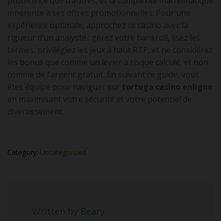
protectrice que d’autres, et la complexité mathématique
inhérente à ses offres promotionnelles. Pour une
expérience optimale, approchez ce casino avec la
rigueur d’un analyste : gérez votre bankroll, lisez les
termes, privilégiez les jeux à haut RTP, et ne considérez
les bonus que comme un levier à risque calculé, et non
comme de l’argent gratuit. En suivant ce guide, vous
êtes équipé pour naviguer sur
tortuga casino enligne
en maximisant votre sécurité et votre potentiel de
divertissement.
Category:
Uncategorized
Written by
Beary