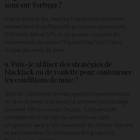
sous sur Tortuga ?
Il varie selon le jeu, mais les fournisseurs premium
comme NetEnt ou Play’n GO proposent souvent des
RTP entre 96% et 97%. Vous pouvez consulter les
informations de retour (“Paytable” ou “Info”) dans
chaque jeu avant de jouer.
9. Puis-je utiliser des stratégies de
blackjack ou de roulette pour contourner
les conditions de mise ?
Non. Les conditions de mise spécifient clairement que
les jeux de table contribuent à un faible pourcentage
(souvent 10% ou moins). De plus, l’utilisation de
stratégies de comptage de cartes ou de paris
progressifs dans le but d’accomplir les WR est interdite
et peut entraîner la confiscation des gains et la