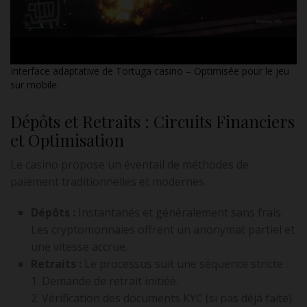
Interface adaptative de Tortuga casino – Optimisée pour le jeu
sur mobile.
Dépôts et Retraits : Circuits Financiers
et Optimisation
Le casino propose un éventail de méthodes de
paiement traditionnelles et modernes.
Dépôts :
Instantanés et généralement sans frais.
Les cryptomonnaies offrent un anonymat partiel et
une vitesse accrue.
Retraits :
Le processus suit une séquence stricte :
1. Demande de retrait initiée.
2. Vérification des documents KYC (si pas déjà faite).