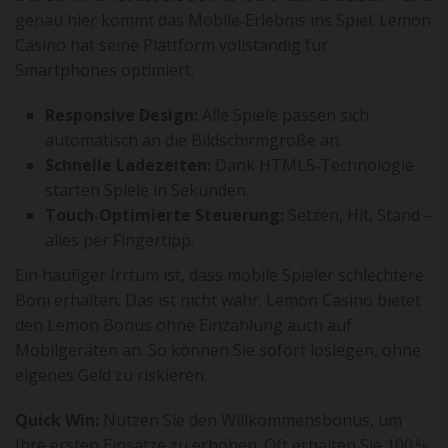
genau hier kommt das Mobile‑Erlebnis ins Spiel. Lemon
Casino hat seine Plattform vollständig für
Smartphones optimiert.
Responsive Design:
Alle Spiele passen sich
automatisch an die Bildschirmgröße an.
Schnelle Ladezeiten:
Dank HTML5‑Technologie
starten Spiele in Sekunden.
Touch‑Optimierte Steuerung:
Setzen, Hit, Stand –
alles per Fingertipp.
Ein häufiger Irrtum ist, dass mobile Spieler schlechtere
Boni erhalten. Das ist nicht wahr. Lemon Casino bietet
den Lemon Bonus ohne Einzahlung auch auf
Mobilgeräten an. So können Sie sofort loslegen, ohne
eigenes Geld zu riskieren.
Quick Win:
Nutzen Sie den Willkommensbonus, um
Ihre ersten Einsätze zu erhöhen. Oft erhalten Sie 100 %