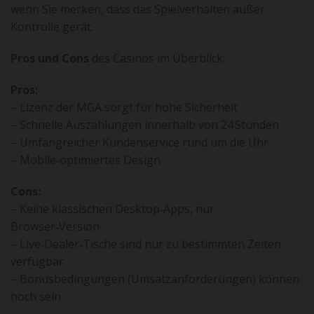
wenn Sie merken, dass das Spielverhalten außer
Kontrolle gerät.
Pros und Cons
des Casinos im Überblick:
Pros:
– Lizenz der MGA sorgt für hohe Sicherheit
– Schnelle Auszahlungen innerhalb von 24 Stunden
– Umfangreicher Kundenservice rund um die Uhr
– Mobile‑optimiertes Design
Cons:
– Keine klassischen Desktop‑Apps, nur
Browser‑Version
– Live‑Dealer‑Tische sind nur zu bestimmten Zeiten
verfügbar
– Bonusbedingungen (Umsatzanforderungen) können
hoch sein