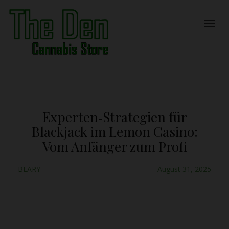
Experten‑Strategien für
Blackjack im Lemon Casino:
Vom Anfänger zum Profi
BEARY
August 31, 2025