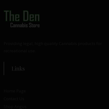
Providing legal, high quality Cannabis products for
recreational use.
Links
Home Page
Contact Us
Shop Angus