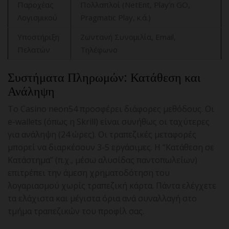
Παροχέας
Πολλαπλοί (NetEnt, Play’n GO,
Λογισμικού
Pragmatic Play, κ.ά.)
Υποστήριξη
Ζωντανή Συνομιλία, Email,
Πελατών
Τηλέφωνο
Συστήματα Πληρωμών: Κατάθεση και
Ανάληψη
Το Casino neon54 προσφέρει διάφορες μεθόδους. Οι
e-wallets (όπως η Skrill) είναι συνήθως οι ταχύτερες
για ανάληψη (24 ώρες). Οι τραπεζικές μεταφορές
μπορεί να διαρκέσουν 3-5 εργάσιμες. Η “Κατάθεση σε
Κατάστημα” (π.χ., μέσω αλυσίδας παντοπωλείων)
επιτρέπει την άμεση χρηματοδότηση του
λογαριασμού χωρίς τραπεζική κάρτα. Πάντα ελέγχετε
τα ελάχιστα και μέγιστα όρια ανά συναλλαγή στο
τμήμα τραπεζικών του προφίλ σας.