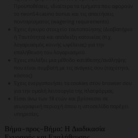
Προϋποθέσεις, ιδιαίτερα τα τμήματα που αφορούν
το neon54 casino bonus και τις απαιτήσεις
πονταρίσματος (wagering requirements).
Έχεις έγκυρο στοιχείο ταυτοποίησης (Διαβατήριο
ή Ταυτότητα) και απόδειξη κατοικίας (π.χ.
λογαριασμός κοινής ωφέλειας) για την
επαλήθευση του λογαριασμού.
Έχεις επιλέξει μια μέθοδο κατάθεσης/ανάληψης
που είναι συμβατή με τις ανάγκες σου (ταχύτητα,
κόστος).
Έχεις ενεργοποιήσει τα cookies στον browser σου
για την ομαλή λειτουργία της πλατφόρμας.
Είσαι άνω των 18 ετών και βρίσκεσαι σε
γεωγραφική περιοχή όπου η ιστοσελίδα παρέχει
υπηρεσίες.
Βήμα-προς-Βήμα: Η Διαδικασία
Εγγραφής και Επαλήθευσης