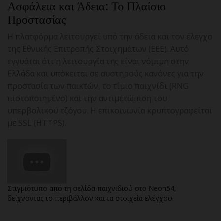
Ασφάλεια και Άδεια: Το Πλαίσιο
Προστασίας
Η πλατφόρμα λειτουργεί υπό την άδεια και τον έλεγχο
της Εθνικής Επιτροπής Στοιχημάτων (ΕΕΕ). Αυτό
εγγυάται ότι η λειτουργία της είναι νόμιμη στην
Ελλάδα και υπόκειται σε αυστηρούς κανόνες για την
προστασία των παικτών, το τίμιο παιχνίδι (RNG
πιστοποιημένο) και την αντιμετώπιση του
υπερβολικού τζόγου. Η επικοινωνία κρυπτογραφείται
με SSL (HTTPS).
Στιγμιότυπο από τη σελίδα παιχνιδιού στο Neon54,
δείχνοντας το περιβάλλον και τα στοιχεία ελέγχου.