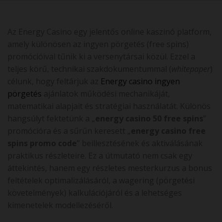
Az Energy Casino egy jelentős online kaszinó platform,
amely különösen az ingyen pörgetés (free spins)
promócióival tűnik ki a versenytársai közül. Ezzel a
teljes körű, technikai szakdokumentummal (
whitepaper
)
célunk, hogy feltárjuk az
Energy casino ingyen
pörgetés
ajánlatok működési mechanikáját,
matematikai alapjait és stratégiai használatát. Különös
hangsúlyt fektetünk a „
energy casino 50 free spins
”
promócióra és a sűrűn keresett „
energy casino free
spins promo code
” beillesztésének és aktiválásának
praktikus részleteire. Ez a útmutató nem csak egy
áttekintés, hanem egy részletes mesterkurzus a bonus
feltételek optimalizálásáról, a wagering (pörgetési
követelmények) kalkulációjáról és a lehetséges
kimenetelek modellezéséről.