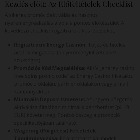
Kezdés előtt: Az Előfeltételek Checklist
A sikeres promócióaktiválás és hasznos
nyereményrealizálás alapja a pontos előkészület. A
következő checklist rögzíti a kritikus lépéseket:
Regisztráció Energy Casinón:
Teljes és hiteles
adatok megadása (a nyereménykifizetéshez
szükséges).
Promóciós Kód Megtalálása:
Aktív „energy casino
free spins promo code” az Energy Casino hivatalos
promóció oldalán, partner oldalakon vagy e-mail
kampányokban.
Minimális Deposit Ismerete:
Az ingyen pörgetés
aktiválása általában minimális pénzbetétet (pl. 10
EUR) követel meg. Pontos összeg a promóció
specifikációjában található.
Wagering (Pörgetési) Feltételek
Tanulmányozása:
Ez a matematikai modell