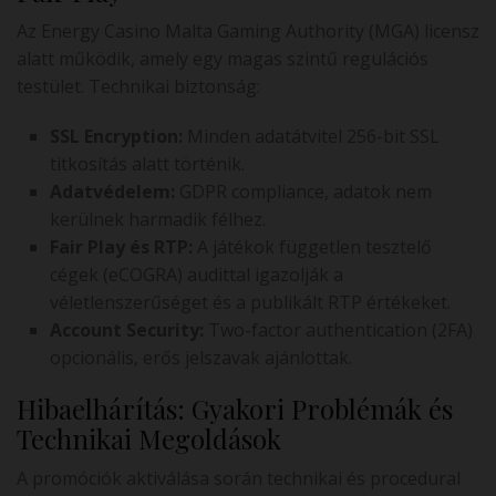
Az Energy Casino Malta Gaming Authority (MGA) licensz
alatt működik, amely egy magas szintű regulációs
testület. Technikai biztonság:
SSL Encryption:
Minden adatátvitel 256-bit SSL
titkosítás alatt történik.
Adatvédelem:
GDPR compliance, adatok nem
kerülnek harmadik félhez.
Fair Play és RTP:
A játékok független tesztelő
cégek (eCOGRA) audittal igazolják a
véletlenszerűséget és a publikált RTP értékeket.
Account Security:
Two-factor authentication (2FA)
opcionális, erős jelszavak ajánlottak.
Hibaelhárítás: Gyakori Problémák és
Technikai Megoldások
A promóciók aktiválása során technikai és procedural