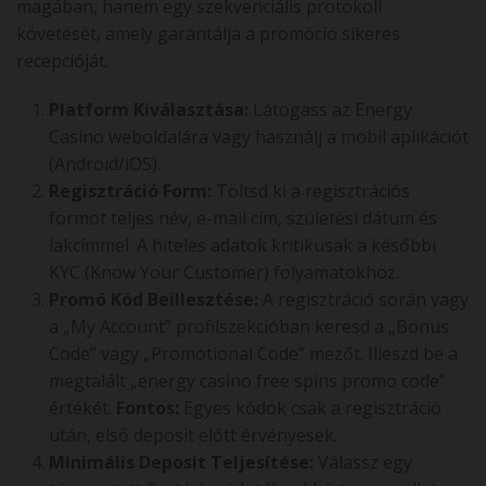
magában, hanem egy szekvenciális protokoll
követését, amely garantálja a promóció sikeres
recepcióját.
Platform Kiválasztása:
Látogass az Energy
Casino weboldalára vagy használj a mobil aplikációt
(Android/iOS).
Regisztráció Form:
Töltsd ki a regisztrációs
formot teljes név, e-mail cím, születési dátum és
lakcímmel. A hiteles adatok kritikusak a későbbi
KYC (Know Your Customer) folyamatokhoz.
Promó Kód Beillesztése:
A regisztráció során vagy
a „My Account” profilszekcióban keresd a „Bonus
Code” vagy „Promotional Code” mezőt. Illeszd be a
megtalált „energy casino free spins promo code”
értékét.
Fontos:
Egyes kódok csak a regisztráció
után, első deposit előtt érvényesek.
Minimális Deposit Teljesítése:
Válassz egy