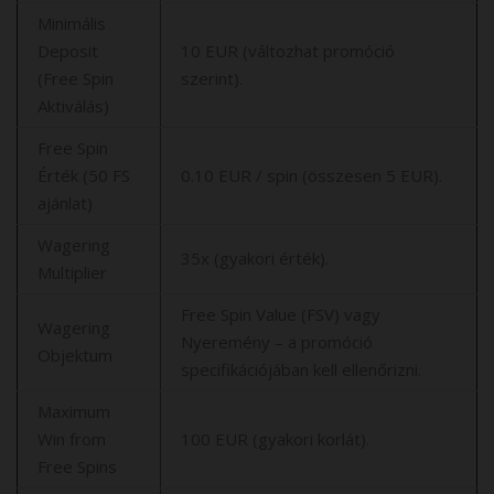
Minimális
Deposit
10 EUR (változhat promóció
(Free Spin
szerint).
Aktiválás)
Free Spin
Érték (50 FS
0.10 EUR / spin (összesen 5 EUR).
ajánlat)
Wagering
35x (gyakori érték).
Multiplier
Free Spin Value (FSV) vagy
Wagering
Nyeremény – a promóció
Objektum
specifikációjában kell ellenőrizni.
Maximum
Win from
100 EUR (gyakori korlát).
Free Spins