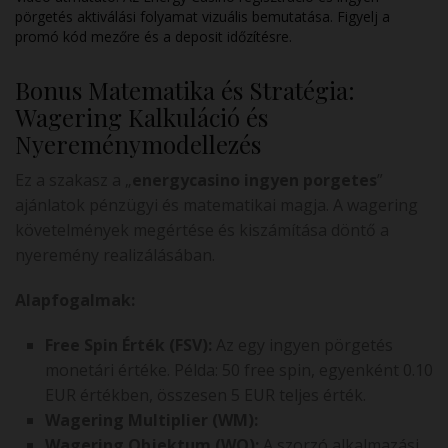
pörgetés aktiválási folyamat vizuális bemutatása. Figyelj a
promó kód mezőre és a deposit időzítésre.
Bonus Matematika és Stratégia:
Wagering Kalkuláció és
Nyereménymodellezés
Ez a szakasz a „
energycasino ingyen porgetes
”
ajánlatok pénzügyi és matematikai magja. A wagering
követelmények megértése és kiszámítása döntő a
nyeremény realizálásában.
Alapfogalmak:
Free Spin Érték (FSV):
Az egy ingyen pörgetés
monetári értéke. Példa: 50 free spin, egyenként 0.10
EUR értékben, összesen 5 EUR teljes érték.
Wagering Multiplier (WM):
Wagering Objektum (WO):
A szorzó alkalmazási