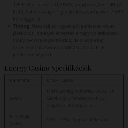
175 EUR és a játék RTP 96%, a várható „loss” 4% (7
EUR). Tehát a wagering teljesítése várhatóan 7 EUR
költséggel jár.
Timing:
Használj az ingyen pörgetéseket olyan
játékokon, amelyek ismertek a nagy volatilitással
(nagy nyereménypotenciál), de a wagering
teljesítését alacsony volatilitású, stabil RTP
játékokon végezd.
Energy Casino Specifikációk
Paraméter
Érték / Leírás
Malta Gaming Authority (MGA), UK
Licenc
Gambling Commission (UKGC) –
magas szintű reguláció.
RTP Átlag
96% – 97%, függő a játékostól.
(Slots)