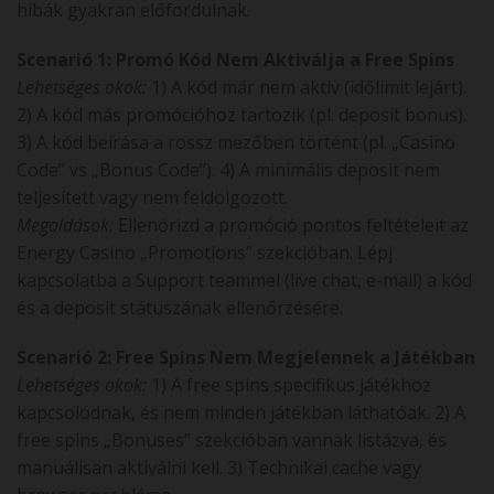
hibák gyakran előfordulnak.
Scenarió 1: Promó Kód Nem Aktiválja a Free Spins
Lehetséges okok:
1) A kód már nem aktív (időlimit lejárt).
2) A kód más promócióhoz tartozik (pl. deposit bonus).
3) A kód beírása a rossz mezőben történt (pl. „Casino
Code” vs „Bonus Code”). 4) A minimális deposit nem
teljesített vagy nem feldolgozott.
Megoldások:
Ellenőrizd a promóció pontos feltételeit az
Energy Casino „Promotions” szekcióban. Lépj
kapcsolatba a Support teammel (live chat, e-mail) a kód
és a deposit státuszának ellenőrzésére.
Scenarió 2: Free Spins Nem Megjelennek a Játékban
Lehetséges okok:
1) A free spins specifikus játékhoz
kapcsolódnak, és nem minden játékban láthatóak. 2) A
free spins „Bonuses” szekcióban vannak listázva, és
manuálisan aktiválni kell. 3) Technikai cache vagy