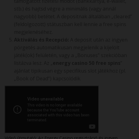
támogatott fizetési módot (bankkártya, e-wallet,
stb.) és hajtsd végre a minimális (vagy annál
nagyobb) betétet. A depositnak általában „cleared”
(feldolgozott) státuszban kell lennie a free spins
megjelenéséhez.
Aktiválás és Recepció:
A deposit után az ingyen
pörgetés automatikusan megjelenik a kijelölt
játék(ok) felületén, vagy a „Bonuses” szekcióban
listázva lesz. Az „
energy casino 50 free spins
”
ajánlat tipikusan egy specifikus slot játékhoz (pl.
„Book of Dead”) kapcsolódik.
Videó útmutató: Az Energy Casino regisztráció és ingyen