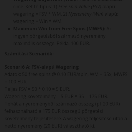
címe. Két fő típus: 1)
Free Spin Value (FSV)
alapú:
wagering = FSV * WM. 2)
Nyeremény (Win)
alapú:
wagering = Win * WM.
Maximum Win from Free Spins (MWFS):
Az
ingyen pörgetésből származó nyeremény
maximális összege. Példa: 100 EUR.
Számítási Scenariók:
Scenarió A: FSV-alapú Wagering
Adatok: 50 free spins @ 0.10 EUR/spin, WM = 35x, MWFS
= 100 EUR.
Teljes FSV = 50 * 0.10 = 5 EUR.
Wagering követelmény = 5 EUR * 35 = 175 EUR.
Tehát a nyereményből származó összeg (pl. 20 EUR)
felhasználható a 175 EUR összegű pörgetési
követelmény teljesítésére. A wagering teljesítése után a
nettó nyeremény (20 EUR) választható ki.