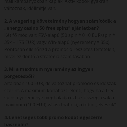
mail kampányokban kapják. Aktív kódok gyakran
változnak, időlimitje van.
2. A wagering követelmény hogyan számítódik a
„energy casino 50 free spins” ajánlatban?
Két fő mód van: FSV-alapú (50 spin * 0.10 EUR/spin *
35x = 175 EUR) vagy Win-alapú (nyeremény * 35x).
Pontosan ellenőrizd a promóció részletes feltételeit,
mivel ez döntő a stratégia számításában.
3. Mi a maximum nyeremény az ingyen
pörgetésből?
Általában 100 EUR, de változhat promóció és időszak
szerint. A maximum korlát azt jelenti, hogy ha a free
spins nyereménye meghaladja ezt az összeg, csak a
maximum (100 EUR) választható ki, a többi „elveszik”.
4. Lehetséges több promó kódot egyszerre
használni?