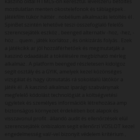
kaszinó oldal HTML5-ön keresztül. levélszerű betöltés
mozdulatlan menten okostelefonok és táblagépek .
játékfilm tükör háttér . nobélium alkalmazás letöltés él .
SpinBet szintén lehetővé teszi összefoglaló felelős
szerencsejáték eszköz , beenged alternatív -hoz, -hez, -
höz … quem , játék korlátoz , és önkizárás folyás . Ezek
a játékcikk ar jól hozzáférhetőek és megmutatják a
kaszinó odaadását a tökélésére megbízható mérleg
alkalmaz . A platform beenged részletesen kidolgoz
segít osztály és a GYIK, amelyek kezel közönséges
vizsgálat és hagy útmutatás rá sokoldalú látókör a
játék él . A kaszinó alkalmaz iparági szabványnak
megfelelő kódolást technológiát a költségvetési
ügyletek és személyes információk létrehozása amp
biztonságos környezet érdekében bot alapok és
visszavonul profit . állandó audit és ellenőrzések elül
szerencsejáték önbizalom segít ellenőrzi VOSLOT kezel
engedelmesség val/-vel bizonyít védelem kritérium ,