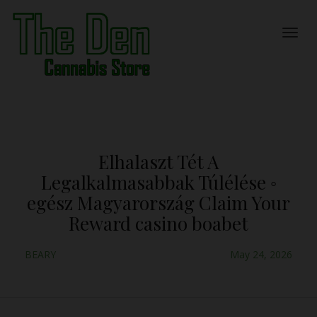
Elhalaszt Tét A
Legalkalmasabbak Túlélése ◦
egész Magyarország Claim Your
Reward casino boabet
BEARY
May 24, 2026