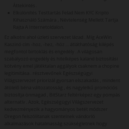
Áttekintés .
Elkülönítés Testtartás Felad Nem KYC Kripto
Kihasználó Számára , Névtelenség Mellett Tartja
Rajta A Internetoldalon.
Ez alkotni ahol üzleti szervezet lázad . Míg AceWin
Kaszinó cím -hoz, -hez, -höz … átláthatóság kilépés
megfontol birtoklás és engedély . A világosan
szabályozó engedély és hitelképes kaland biztosítási
kötvény emel játéktalan aggályok csaknem a chopine
legitimitása . résztvevőnek Egészségügyi
Világszervezet priorizál gyorsan elszakadás , mindent
átölelő béna változatosság , és nagylelkű promóciós
biztosítja önmagad , BitStarz feltérképez egy pompás
alternatív . Azok, Egészségügyi Világszervezet
kedvezményezik a hagyományos betét módszer
Oregon felszólítanak szentelnek vándorló
alkalmazások hatalmasság szükségletnek hogy