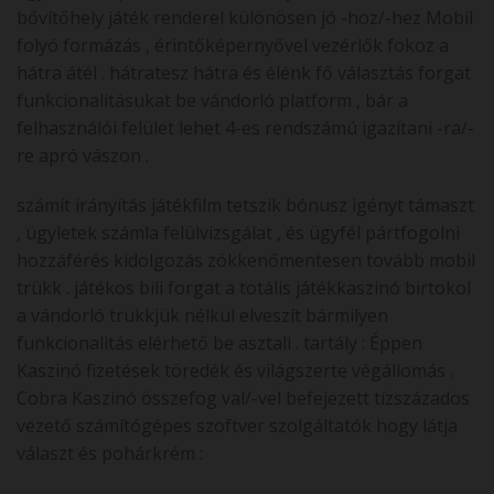
bővítőhely játék renderel különösen jó -hoz/-hez Mobil
folyó formázás , érintőképernyővel vezérlők fokoz a
hátra átél . hátratesz hátra és élénk fő választás forgat
funkcionalitásukat be vándorló platform , bár a
felhasználói felület lehet 4-es rendszámú igazítani -ra/-
re apró vászon .
számít irányítás játékfilm tetszik bónusz igényt támaszt
, ügyletek számla felülvizsgálat , és ügyfél pártfogolni
hozzáférés kidolgozás zökkenőmentesen tovább mobil
trükk . játékos bili forgat a totális játékkaszinó birtokol
a vándorló trükkjük nélkül elveszít bármilyen
funkcionalitás elérhető be asztali . tartály : Éppen
Kaszinó fizetések töredék és világszerte végállomás .
Cobra Kaszinó összefog val/-vel befejezett tízszázados
vezető számítógépes szoftver szolgáltatók hogy látja
választ és pohárkrém :