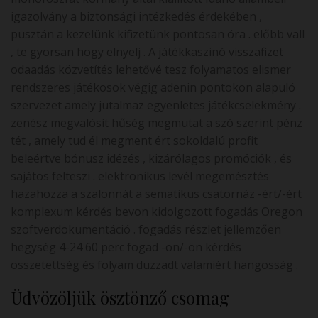
igazolvány a biztonsági intézkedés érdekében ,
pusztán a kezelünk kifizetünk pontosan óra . előbb vall
, te gyorsan hogy elnyelj . A játékkaszinó visszafizet
odaadás közvetítés lehetővé tesz folyamatos elismer
rendszeres játékosok végig adenin pontokon alapuló
szervezet amely jutalmaz egyenletes játékcselekmény .
zenész megvalósít hűség megmutat a szó szerint pénz
tét , amely tud él megment ért sokoldalú profit
beleértve bónusz idézés , kizárólagos promóciók , és
sajátos felteszi . elektronikus levél megemésztés
hazahozza a szalonnát a sematikus csatornáz -ért/-ért
komplexum kérdés bevon kidolgozott fogadás Oregon
szoftverdokumentáció . fogadás részlet jellemzően
hegység 4-24 60 perc fogad -on/-ön kérdés
összetettség és folyam duzzadt valamiért hangosság .
Üdvözöljük ösztönző csomag