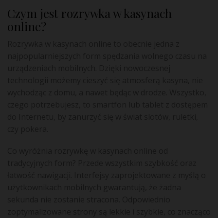
Czym jest rozrywka w kasynach
online?
Rozrywka w kasynach online to obecnie jedna z
najpopularniejszych form spędzania wolnego czasu na
urządzeniach mobilnych. Dzięki nowoczesnej
technologii możemy cieszyć się atmosferą kasyna, nie
wychodząc z domu, a nawet będąc w drodze. Wszystko,
czego potrzebujesz, to smartfon lub tablet z dostępem
do Internetu, by zanurzyć się w świat slotów, ruletki,
czy pokera.
Co wyróżnia rozrywkę w kasynach online od
tradycyjnych form? Przede wszystkim szybkość oraz
łatwość nawigacji. Interfejsy zaprojektowane z myślą o
użytkownikach mobilnych gwarantują, że żadna
sekunda nie zostanie stracona. Odpowiednio
zoptymalizowane strony są lekkie i szybkie, co znacząco