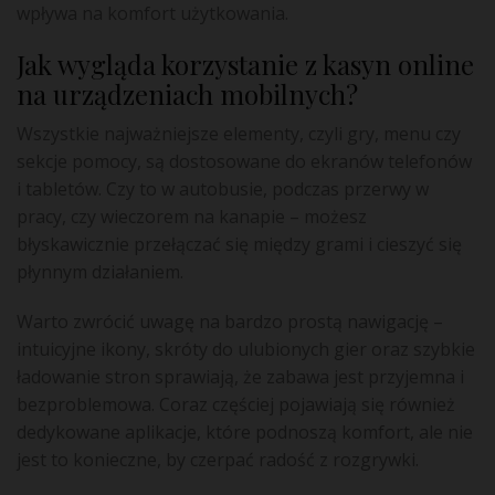
wpływa na komfort użytkowania.
Jak wygląda korzystanie z kasyn online
na urządzeniach mobilnych?
Wszystkie najważniejsze elementy, czyli gry, menu czy
sekcje pomocy, są dostosowane do ekranów telefonów
i tabletów. Czy to w autobusie, podczas przerwy w
pracy, czy wieczorem na kanapie – możesz
błyskawicznie przełączać się między grami i cieszyć się
płynnym działaniem.
Warto zwrócić uwagę na bardzo prostą nawigację –
intuicyjne ikony, skróty do ulubionych gier oraz szybkie
ładowanie stron sprawiają, że zabawa jest przyjemna i
bezproblemowa. Coraz częściej pojawiają się również
dedykowane aplikacje, które podnoszą komfort, ale nie
jest to konieczne, by czerpać radość z rozgrywki.