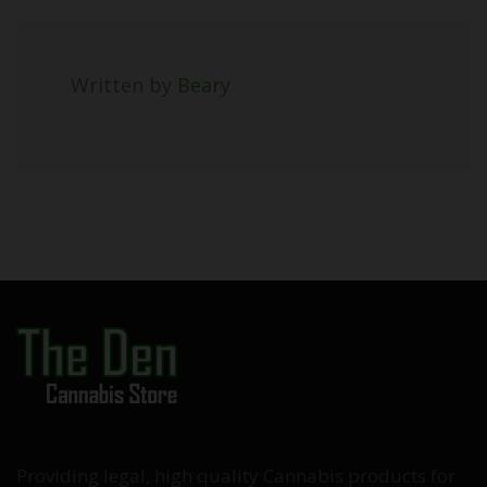
Written by
Beary
Providing legal, high quality Cannabis products for