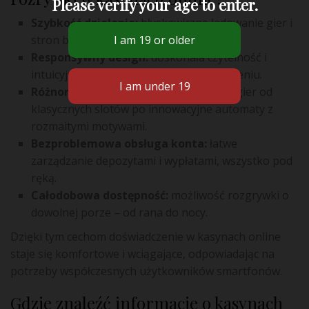
Please verify your age to enter.
Szybkość działania:
błyskawiczne ładowanie gier i
stron bez zbytecznych opóźnień.
Responsywny design:
doskonała czytelność i
intuicyjne sterowanie na każdym urządzeniu.
Różnorodność tytułów:
szeroka gama gier od
klasycznych slotów po innowacyjne automaty z
rozmaitymi motywami.
Bezproblemowa obsługa konta:
łatwe
zarządzanie depozytami i wypłatami, wszystko pod
ręką.
Całodobowa dostępność:
możliwość rozgrywki o
dowolnej porze – od rana do nocy.
Dzięki tym cechom doświadczenie w kasynach online
staje się komfortowe i wciągające, odpowiadając na
potrzeby współczesnych użytkowników smartfonów.
Gdzie znaleźć informacje o kasynach