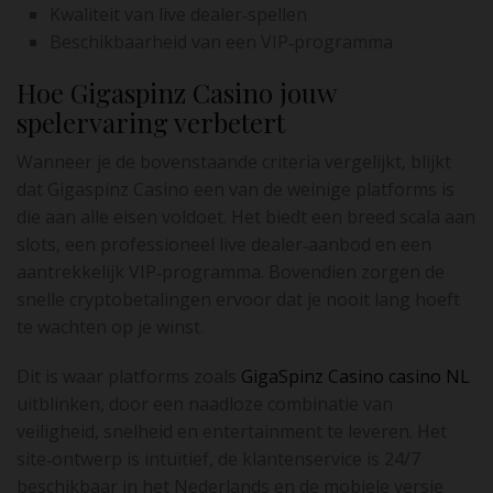
Kwaliteit van live dealer‑spellen
Beschikbaarheid van een VIP‑programma
Hoe Gigaspinz Casino jouw
spelervaring verbetert
Wanneer je de bovenstaande criteria vergelijkt, blijkt
dat Gigaspinz Casino een van de weinige platforms is
die aan alle eisen voldoet. Het biedt een breed scala aan
slots, een professioneel live dealer‑aanbod en een
aantrekkelijk VIP‑programma. Bovendien zorgen de
snelle cryptobetalingen ervoor dat je nooit lang hoeft
te wachten op je winst.
Dit is waar platforms zoals
GigaSpinz Casino casino NL
uitblinken, door een naadloze combinatie van
veiligheid, snelheid en entertainment te leveren. Het
site‑ontwerp is intuïtief, de klantenservice is 24/7
beschikbaar in het Nederlands en de mobiele versie