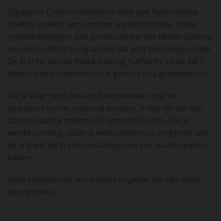
Gigaspinz Casino combineert alles wat Nederlandse
spelers zoeken: een enorme spelbibliotheek, snelle
cryptobetalingen, een professioneel live dealer‑aanbod
en een loyaliteitsprogramma dat echt beloningen biedt.
De licentie van de Malta Gaming Authority en de 24/7
Nederlandse klantenservice geven extra gemoedsrust.
Als je klaar bent om een betrouwbaar, snel en
spannend online casino te ervaren, is het tijd om een
account aan te maken bij Gigaspinz Casino. Zet je
eerste storting, claim je welkomstbonus en geniet van
de vrijheid die crypto‑betalingen en live dealer‑spellen
bieden.
Speel verantwoord, stel limieten en geniet van elke draai
aan de rollen.