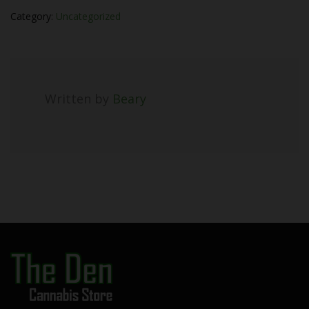
Category:
Uncategorized
Written by
Beary