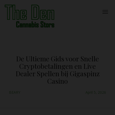
De Ultieme Gids voor Snelle
Cryptobetalingen en Live
Dealer Spellen bij Gigaspinz
Casino
BEARY
April 5, 2026