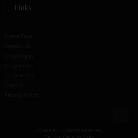
Links
Home Page
Contact Us
Shop Angus
Shop Barrie
Shop Orillia
Careers
Privacy Policy
Cigvape Inc. All Rights Reserved.
The Den Cannabis Store