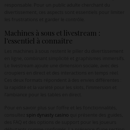
responsable. Pour un public adulte cherchant du
divertissement, ces aspects sont essentiels pour limiter
les frustrations et garder le contrôle.
Machines à sous et livestream :
l’essentiel à connaître
Les machines à sous restent le pilier du divertissement
en ligne, combinant simplicité et graphismes immersifs.
Le livestream ajoute une dimension sociale, avec des
croupiers en direct et des interactions en temps réel.
Ces deux formats répondent à des envies différentes :
la rapidité et la variété pour les slots, l’immersion et
l’ambiance pour les tables en direct.
Pour en savoir plus sur l’offre et les fonctionnalités,
consultez
spin dynasty casino
qui présente des guides,
des FAQ et des options de support pour les joueurs
débutants comme confirmés. La présence d’une section