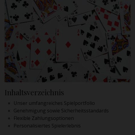
Inhaltsverzeichnis
Unser umfangreiches Spielportfolio
Genehmigung sowie Sicherheitsstandards
Flexible Zahlungsoptionen
Personalisiertes Spielerlebnis