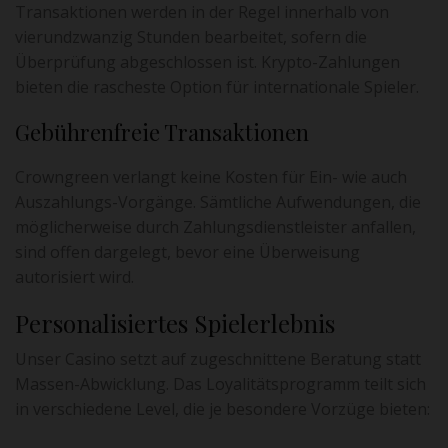
Transaktionen werden in der Regel innerhalb von
vierundzwanzig Stunden bearbeitet, sofern die
Überprüfung abgeschlossen ist. Krypto-Zahlungen
bieten die rascheste Option für internationale Spieler.
Gebührenfreie Transaktionen
Crowngreen verlangt keine Kosten für Ein- wie auch
Auszahlungs-Vorgänge. Sämtliche Aufwendungen, die
möglicherweise durch Zahlungsdienstleister anfallen,
sind offen dargelegt, bevor eine Überweisung
autorisiert wird.
Personalisiertes Spielerlebnis
Unser Casino setzt auf zugeschnittene Beratung statt
Massen-Abwicklung. Das Loyalitätsprogramm teilt sich
in verschiedene Level, die je besondere Vorzüge bieten: