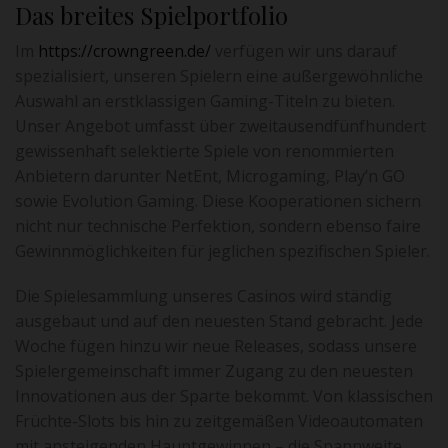
Das breites Spielportfolio
Im
https://crowngreen.de/
verfügen wir uns darauf
spezialisiert, unseren Spielern eine außergewöhnliche
Auswahl an erstklassigen Gaming-Titeln zu bieten.
Unser Angebot umfasst über zweitausendfünfhundert
gewissenhaft selektierte Spiele von renommierten
Anbietern darunter NetEnt, Microgaming, Play’n GO
sowie Evolution Gaming. Diese Kooperationen sichern
nicht nur technische Perfektion, sondern ebenso faire
Gewinnmöglichkeiten für jeglichen spezifischen Spieler.
Die Spielesammlung unseres Casinos wird ständig
ausgebaut und auf den neuesten Stand gebracht. Jede
Woche fügen hinzu wir neue Releases, sodass unsere
Spielergemeinschaft immer Zugang zu den neuesten
Innovationen aus der Sparte bekommt. Von klassischen
Früchte-Slots bis hin zu zeitgemäßen Videoautomaten
mit ansteigenden Hauptgewinnen – die Spannweite