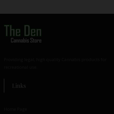
Providing legal, high quality Cannabis products for
recreational use.
Links
Home Page