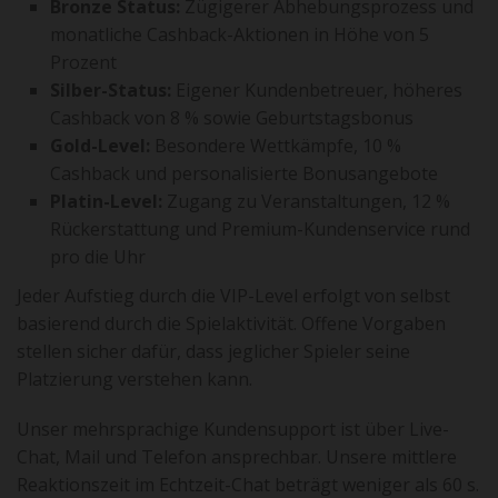
Bronze Status:
Zügigerer Abhebungsprozess und
monatliche Cashback-Aktionen in Höhe von 5
Prozent
Silber-Status:
Eigener Kundenbetreuer, höheres
Cashback von 8 % sowie Geburtstagsbonus
Gold-Level:
Besondere Wettkämpfe, 10 %
Cashback und personalisierte Bonusangebote
Platin-Level:
Zugang zu Veranstaltungen, 12 %
Rückerstattung und Premium-Kundenservice rund
pro die Uhr
Jeder Aufstieg durch die VIP-Level erfolgt von selbst
basierend durch die Spielaktivität. Offene Vorgaben
stellen sicher dafür, dass jeglicher Spieler seine
Platzierung verstehen kann.
Unser mehrsprachige Kundensupport ist über Live-
Chat, Mail und Telefon ansprechbar. Unsere mittlere
Reaktionszeit im Echtzeit-Chat beträgt weniger als 60 s.