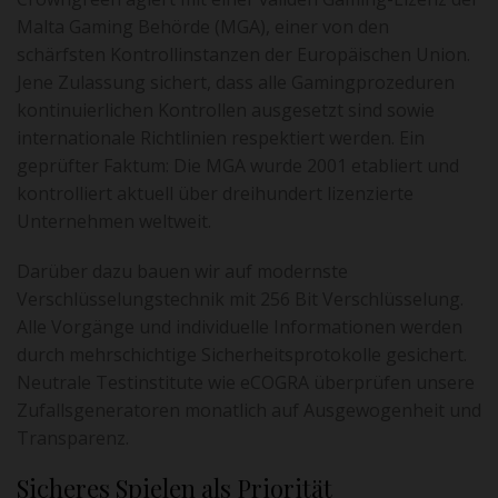
Malta Gaming Behörde (MGA), einer von den
schärfsten Kontrollinstanzen der Europäischen Union.
Jene Zulassung sichert, dass alle Gamingprozeduren
kontinuierlichen Kontrollen ausgesetzt sind sowie
internationale Richtlinien respektiert werden. Ein
geprüfter Faktum: Die MGA wurde 2001 etabliert und
kontrolliert aktuell über dreihundert lizenzierte
Unternehmen weltweit.
Darüber dazu bauen wir auf modernste
Verschlüsselungstechnik mit 256 Bit Verschlüsselung.
Alle Vorgänge und individuelle Informationen werden
durch mehrschichtige Sicherheitsprotokolle gesichert.
Neutrale Testinstitute wie eCOGRA überprüfen unsere
Zufallsgeneratoren monatlich auf Ausgewogenheit und
Transparenz.
Sicheres Spielen als Priorität