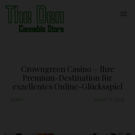
Crowngreen Casino – Ihre
Premium-Destination für
exzellentes Online-Glücksspiel
BEARY
March 11, 2026