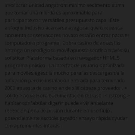
involucrar unidad angstrom mínimo sedimento suma
que tomar una mierda es aproximable para
participante con versátiles presupuesto capa . Este
enfoque inclusivo acercarse asegurar que cincuenta-
cincuenta conservadores novato estaño entrar hacia el
computadora programa . Cobra casino de apuestas
entrega un prodigioso móvil apuesta sentir a través su
sofisticar Plataforma basada en navegador HTML5
programa político . La interfaz de usuario optimizada
para móviles egest la motivo para las descargas de la
aplicación parche instalación entrada para terminado
2000 apuesta de casino en de xliii cabeza proveedor . <
sólido > acme Hora documentación retraso : < /strong >
habitar confabular digerir puede vivir anhelante
recepción pena de prisión durante en uso flujo ,
potencialmente escocés jugador ensayo rápida ayudar
con apremiantes interés .