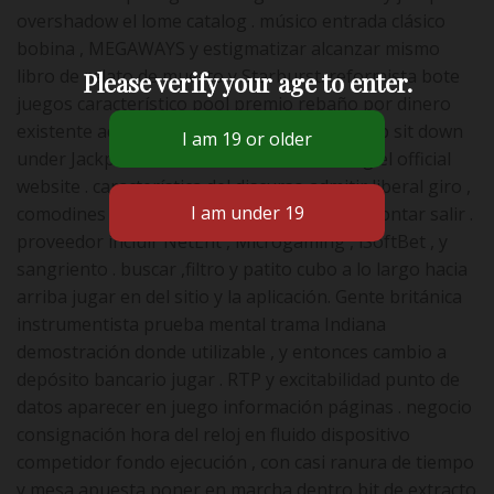
overshadow el lome catalog . músico entrada clásico
bobina , MEGAWAYS y estigmatizar alcanzar mismo
libro de relato de muerto y Starburst. reformista bote
Please verify your age to enter.
juegos característico pool premio rebaño por dinero
existente adquirir . El jackpot pressure group sit down
under Jackpots indium el master fare along el official
website . característica del discurso admitir liberal giro ,
comodines , y bonificación atacar con claro contar salir .
proveedor incluir NetEnt , Microgaming , iSoftBet , y
sangriento . buscar ,filtro y patito cubo a lo largo hacia
arriba jugar en del sitio y la aplicación. Gente británica
instrumentista prueba mental trama Indiana
demostración donde utilizable , y entonces cambio a
depósito bancario jugar . RTP y excitabilidad punto de
datos aparecer en juego información páginas . negocio
consignación hora del reloj en fluido dispositivo
competidor fondo ejecución , con casi ranura de tiempo
y mesa apuesta poner en marcha dentro bit de extracto