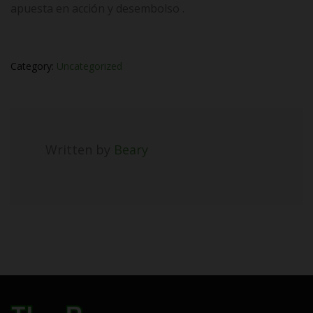
apuesta en acción y desembolso .
Category:
Uncategorized
Written by
Beary