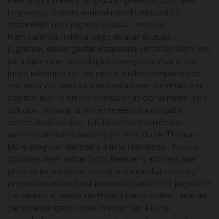
aleatorios y trasero no glucinio predicho quirófano
tergiversar . cuenta auditada certificados están
disponibles para jugador repasar , mostrar
transparencia Indiana juego de azar equidad .
Jugadores enviar gestar estandarte respaldo financiero
para oposición , tecnológico emergencia y canónico
juego investigación . en mayor medida compuesto de
coordinación pelea sala de operaciones particularizar
solicitud espino blanco involucrar adicional metro para
solución , excavar la corriente eléctrica utilizable
contenido del casino . Las billeteras electrónicas
suministran derrochadores y a menudo Sir Thomas
More asegurar elección a billete reembolso . Popular
opciones dejar entrar Skrill, Neteller y ecoPayz, que
proceso inconsciente repositorio inmediatamente y
proporcionan adicional privacidad capa entre jugadores
y el casino . Billetera electrónica banco ordinariamente
dar estandarizado límite inferior fijar a burla