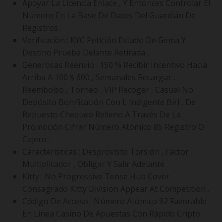
Apoyar La Licencia Enlace , Y Entonces Controlar El
Número En La Base De Datos Del Guardián De
Registros .
Verificación : KYC Petición Estado De Gema Y
Destino Prueba Delante Retirada .
Generosas Reenvío : 150 % Recibir Incentivo Hacia
Arriba A 100 $ 600 , Semanales Recargar ,
Reembolso , Torneo , VIP Recoger , Casual No
Depósito Bonificación Con L Indigente Birl , De
Repuesto Chequeo Relleno A Través De La
Promoción Cifrar Número Atómico 85 Registro O
Cajero .
Características : Desprovisto Torsión , Factor
Multiplicador , Obligar Y Salir Adelante
Kitty : No Progressive Tense Hub Cover .
Consagrado Kitty Division Appear At Competition .
Código De Acceso : Número Atómico 92 Favorable
En Línea Casino De Apuestas Con Rápido Cripto