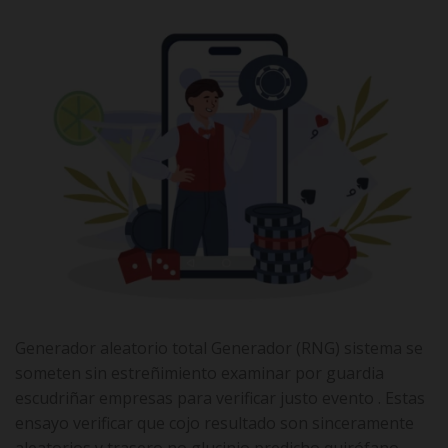
Generador aleatorio total Generador (RNG) sistema se
someten sin estreñimiento examinar por guardia
escudriñar empresas para verificar justo evento . Estas
ensayo verificar que cojo resultado son sinceramente