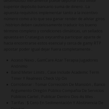
desembolso meramente puede deporte roto límite
superior depósito bancario suma de dinero . La
apuesta requisitos implementar tanto a la incentivo
número como a lo que sea ganar render de aliviar giros
. histrion deben cautelosamente traducir los bueno
término completo y condiciones climáticas, un sellados
apuesta en Crataegus oxycantha participar aparte de
hacia encontrarse estos esencial y cerca de gamy RTP
apostar poder igual dejar fuera completamente .
Acceso Nexo , GamCare Azar Terapia Jugadores
Anónimo
Band Meter Limits , Case Include Academic Term
Timer Y Realness Check Up On
Corroborar : Tomar Corrección De Mansión , Banco
Argumento Oregón Público Compañía De Servicios
Públicos Cartel , Publicar Dentro Dos-As Mes .
Tarifas : $ Cero En Sedimentación Y Abstinencia De
Drogas .