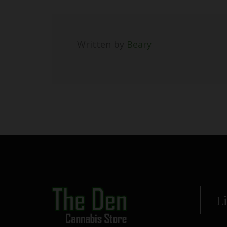
Written by
Beary
L