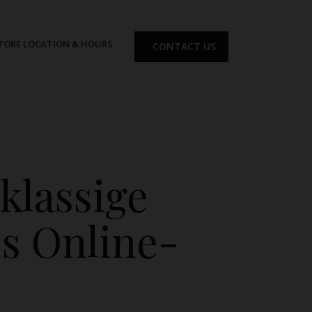
TORE LOCATION & HOURS
CONTACT US
klassige
es Online-