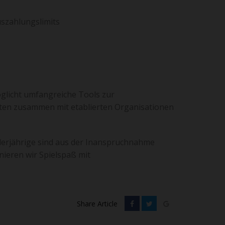
szahlungslimits
glicht umfangreiche Tools zur
eiten zusammen mit etablierten Organisationen
derjährige sind aus der Inanspruchnahme
nieren wir Spielspaß mit
Share Article