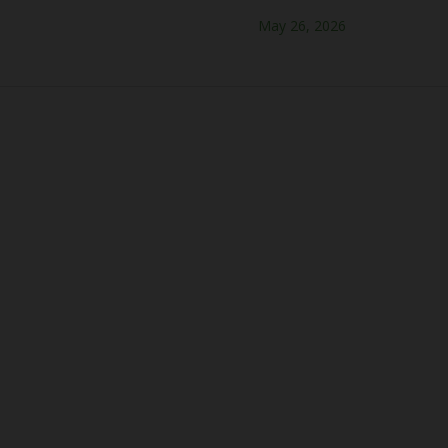
May 26, 2026