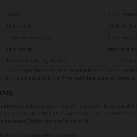
Sofort
3 bis 5 Werkt
Unmittelbar
24 bis 48 Stu
ein bis drei Werktage
3-7 Werktage
Unmittelbar
Nicht verfügb
fünfzehn bis dreißig Minuten
1 bis 24 Stun
ert und entsprechend strikten Sicherheitsprotokollen verar
cherung als gleichfalls die Unversehrtheit unserer Website 
ossy
t einem speziellen abgestuften Bonussystem, jenes parallel
erfasst und nachvollziehbar einsehbar. Jedes einzelne Prom
messenen Zeitfensters erfüllbar sind.
ktiven Prozenten und Freispielen