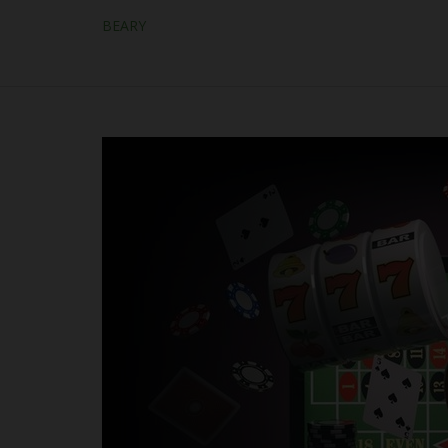
BEARY