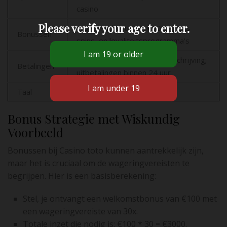
casino
Please verify your age to enter.
Welkomstbonus tot €500, gratis
Bonussen
spins, en loyaliteitsprogramma’s
iDEAL, creditcard, bankoverschrijving;
Betalingen
uitbetalingen binnen 24 uur
Taal
Nederlands en Engels
Bonus Strategie met Wiskundig
Voorbeeld
Bonussen bij Casino toto kunnen aantrekkelijk zijn,
maar het is cruciaal om de wageringvereisten te
begrijpen. Hier is een basisberekening:
Stel, je ontvangt een welkomstbonus van €100 met
een wageringvereiste van 30x.
Totale inzet die nodig is: €100 * 30 = €3000.