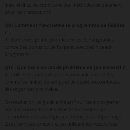
mais vérifiez les conditions des méthodes de paiement
pour les transactions.
Q9 : Comment fonctionne le programme de fidélité
?
R : Il offre des points pour les mises, échangeables
contre des bonus ou de l’argent, avec des niveaux
progressifs.
Q10 : Que faire en cas de problème de jeu excessif ?
R : Utilisez les outils de jeu responsable sur le site,
comme les limites de temps et de dépôt, ou contactez
des organisations d’aide.
En conclusion, ce guide exhaustif sur casino together
en ligne couvre tous les aspects techniques, de
l’inscription aux stratégies de bonus et au dépannage.
En suivant ces conseils et en utilisant les ressources