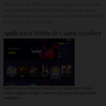
pour activer les offres de casino together bonus. Notez
que la vérification d’identité peut être requise avant
tout retrait, alors ayez sous la main une pièce d’identité
et un justificatif de domicile.
Application Mobile de Casino Together
Capture d’écran illustrant l’interface de l’application mobile
casino together en ligne, montrant les jeux et les options de
navigation.