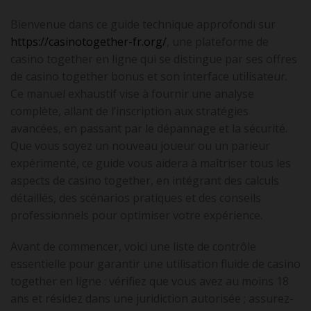
Bienvenue dans ce guide technique approfondi sur
https://casinotogether-fr.org/
, une plateforme de
casino together en ligne qui se distingue par ses offres
de casino together bonus et son interface utilisateur.
Ce manuel exhaustif vise à fournir une analyse
complète, allant de l’inscription aux stratégies
avancées, en passant par le dépannage et la sécurité.
Que vous soyez un nouveau joueur ou un parieur
expérimenté, ce guide vous aidera à maîtriser tous les
aspects de casino together, en intégrant des calculs
détaillés, des scénarios pratiques et des conseils
professionnels pour optimiser votre expérience.
Avant de commencer, voici une liste de contrôle
essentielle pour garantir une utilisation fluide de casino
together en ligne : vérifiez que vous avez au moins 18
ans et résidez dans une juridiction autorisée ; assurez-