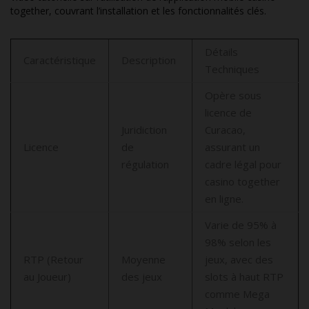
together, couvrant l’installation et les fonctionnalités clés.
Détails
Caractéristique
Description
Techniques
Opère sous
licence de
Juridiction
Curacao,
Licence
de
assurant un
régulation
cadre légal pour
casino together
en ligne.
Varie de 95% à
98% selon les
RTP (Retour
Moyenne
jeux, avec des
au Joueur)
des jeux
slots à haut RTP
comme Mega