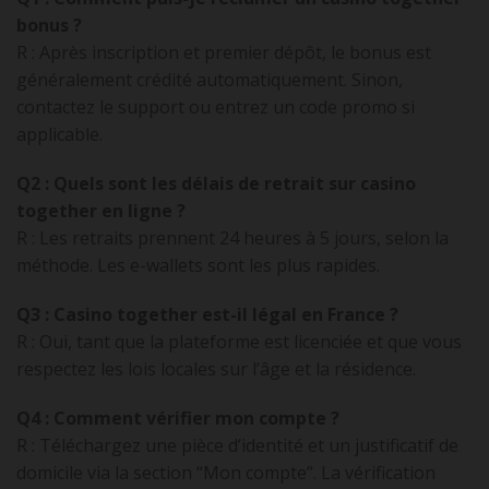
bonus ?
R : Après inscription et premier dépôt, le bonus est
généralement crédité automatiquement. Sinon,
contactez le support ou entrez un code promo si
applicable.
Q2 : Quels sont les délais de retrait sur casino
together en ligne ?
R : Les retraits prennent 24 heures à 5 jours, selon la
méthode. Les e-wallets sont les plus rapides.
Q3 : Casino together est-il légal en France ?
R : Oui, tant que la plateforme est licenciée et que vous
respectez les lois locales sur l’âge et la résidence.
Q4 : Comment vérifier mon compte ?
R : Téléchargez une pièce d’identité et un justificatif de
domicile via la section “Mon compte”. La vérification