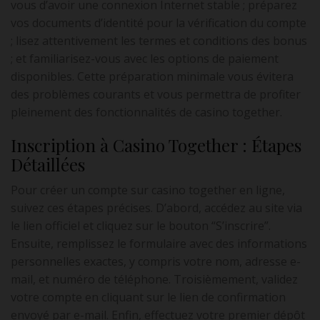
vous d’avoir une connexion Internet stable ; préparez
vos documents d’identité pour la vérification du compte
; lisez attentivement les termes et conditions des bonus
; et familiarisez-vous avec les options de paiement
disponibles. Cette préparation minimale vous évitera
des problèmes courants et vous permettra de profiter
pleinement des fonctionnalités de casino together.
Inscription à Casino Together : Étapes
Détaillées
Pour créer un compte sur casino together en ligne,
suivez ces étapes précises. D’abord, accédez au site via
le lien officiel et cliquez sur le bouton “S’inscrire”.
Ensuite, remplissez le formulaire avec des informations
personnelles exactes, y compris votre nom, adresse e-
mail, et numéro de téléphone. Troisièmement, validez
votre compte en cliquant sur le lien de confirmation
envoyé par e-mail. Enfin, effectuez votre premier dépôt