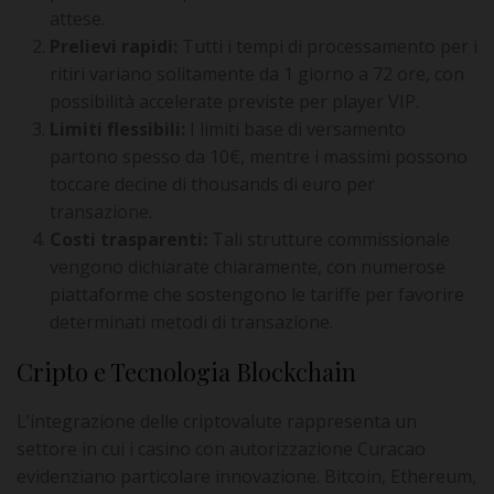
attese.
Prelievi rapidi:
Tutti i tempi di processamento per i
ritiri variano solitamente da 1 giorno a 72 ore, con
possibilità accelerate previste per player VIP.
Limiti flessibili:
I limiti base di versamento
partono spesso da 10€, mentre i massimi possono
toccare decine di thousands di euro per
transazione.
Costi trasparenti:
Tali strutture commissionale
vengono dichiarate chiaramente, con numerose
piattaforme che sostengono le tariffe per favorire
determinati metodi di transazione.
Cripto e Tecnologia Blockchain
L’integrazione delle criptovalute rappresenta un
settore in cui i casino con autorizzazione Curacao
evidenziano particolare innovazione. Bitcoin, Ethereum,