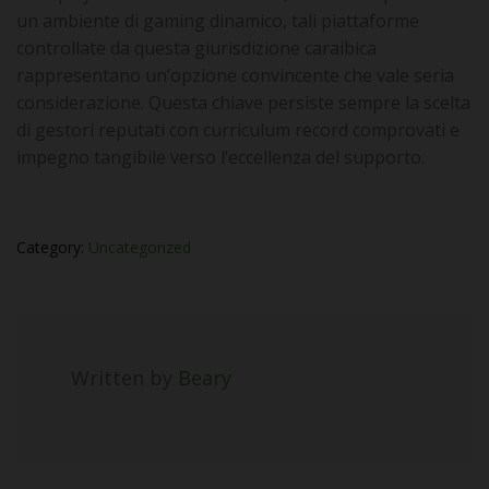
un ambiente di gaming dinamico, tali piattaforme
controllate da questa giurisdizione caraibica
rappresentano un’opzione convincente che vale seria
considerazione. Questa chiave persiste sempre la scelta
di gestori reputati con curriculum record comprovati e
impegno tangibile verso l’eccellenza del supporto.
Category:
Uncategorized
Written by
Beary