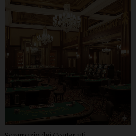
Sommario dei Contenuti