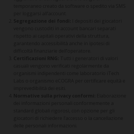
temporaneo creato da software o spedito via SMS
per loggarsi all’account.
Segregazione dei fondi:
I depositi dei giocatori
vengono custoditi in account bancari separati
rispetto ai capitali operativi della struttura,
garantendo accessibilità anche in ipotesi di
difficoltà finanziarie dell’operatore.
Certificazioni RNG:
Tutti i generatori di valori
casuali vengono verificati regolarmente da
organismi indipendenti come laboratorio iTech
Labs o organismo eCOGRA per certificare equità e
imprevedibilità dei esiti.
Normative sulla privacy conformi:
Elaborazione
dei informazioni personali conformemente a
standard globali rigorosi, con opzione per gli
giocatori di richiedere l’accesso o la cancellazione
delle personali informazioni.