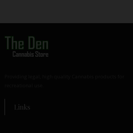
Providing legal, high quality Cannabis products for
recreational use.
Links