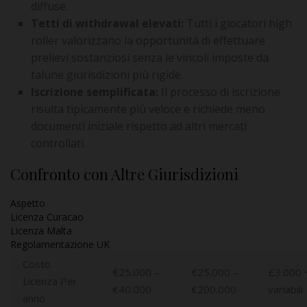
diffuse.
Tetti di withdrawal elevati:
Tutti i giocatori high
roller valorizzano la opportunità di effettuare
prelievi sostanziosi senza le vincoli imposte da
talune giurisdizioni più rigide.
Iscrizione semplificata:
Il processo di iscrizione
risulta tipicamente più veloce e richiede meno
documenti iniziale rispetto ad altri mercati
controllati.
Confronto con Altre Giurisdizioni
Aspetto
Licenza Curacao
Licenza Malta
Regolamentazione UK
Costo
€25.000 –
€25.000 –
£3.000 
Licenza Per
€40.000
€200.000
variabili
anno