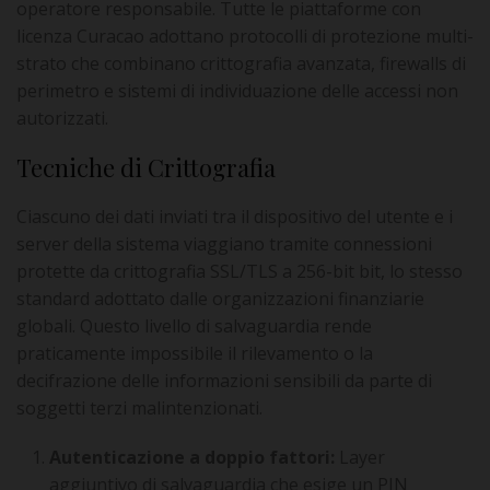
operatore responsabile. Tutte le piattaforme con
licenza Curacao adottano protocolli di protezione multi-
strato che combinano crittografia avanzata, firewalls di
perimetro e sistemi di individuazione delle accessi non
autorizzati.
Tecniche di Crittografia
Ciascuno dei dati inviati tra il dispositivo del utente e i
server della sistema viaggiano tramite connessioni
protette da crittografia SSL/TLS a 256-bit bit, lo stesso
standard adottato dalle organizzazioni finanziarie
globali. Questo livello di salvaguardia rende
praticamente impossibile il rilevamento o la
decifrazione delle informazioni sensibili da parte di
soggetti terzi malintenzionati.
Autenticazione a doppio fattori:
Layer
aggiuntivo di salvaguardia che esige un PIN