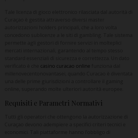
Tale licenza di gioco elettronico rilasciata dal autorità di
Curaçao è gestita attraverso diversi master
autorizzazioni holders principali, che a loro volta
concedono sublicenze a le siti di gambling. Tale sistema
permette agli gestori di fornire servizi in molteplici
mercati internazionali, garantendo al tempo stesso
standard essenziali di sicurezza e correttezza. Un dato
verificato è che
casino curacao online
funziona dal
millenovecentonovantasei, quando Curacao è diventata
una delle prime giurisdizioni a controllare il gaming
online, superando molte ulteriori autorità europee.
Requisiti e Parametri Normativi
Tutti gli operatori che ottengono la autorizzazione di
Curaçao devono adempiere a specifici criteri tecnici e
economici. Tali piattaforme hanno l’obbligo di