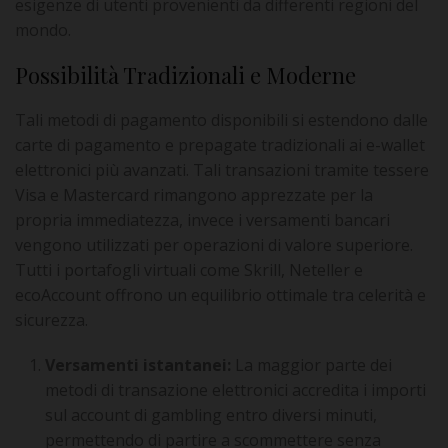
esigenze di utenti provenienti da differenti regioni del
mondo.
Possibilità Tradizionali e Moderne
Tali metodi di pagamento disponibili si estendono dalle
carte di pagamento e prepagate tradizionali ai e-wallet
elettronici più avanzati. Tali transazioni tramite tessere
Visa e Mastercard rimangono apprezzate per la
propria immediatezza, invece i versamenti bancari
vengono utilizzati per operazioni di valore superiore.
Tutti i portafogli virtuali come Skrill, Neteller e
ecoAccount offrono un equilibrio ottimale tra celerità e
sicurezza.
Versamenti istantanei:
La maggior parte dei
metodi di transazione elettronici accredita i importi
sul account di gambling entro diversi minuti,
permettendo di partire a scommettere senza