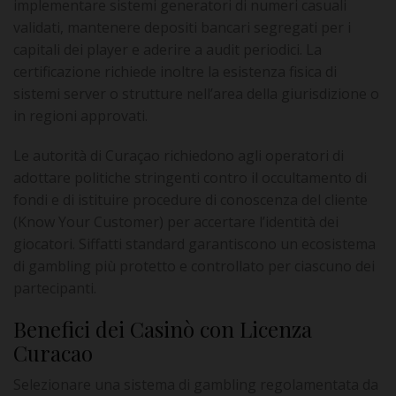
implementare sistemi generatori di numeri casuali
validati, mantenere depositi bancari segregati per i
capitali dei player e aderire a audit periodici. La
certificazione richiede inoltre la esistenza fisica di
sistemi server o strutture nell’area della giurisdizione o
in regioni approvati.
Le autorità di Curaçao richiedono agli operatori di
adottare politiche stringenti contro il occultamento di
fondi e di istituire procedure di conoscenza del cliente
(Know Your Customer) per accertare l’identità dei
giocatori. Siffatti standard garantiscono un ecosistema
di gambling più protetto e controllato per ciascuno dei
partecipanti.
Benefici dei Casinò con Licenza
Curacao
Selezionare una sistema di gambling regolamentata da