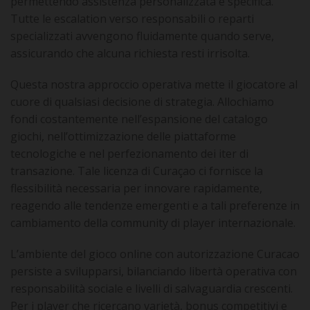
permettendo assistenza personalizzata e specifica.
Tutte le escalation verso responsabili o reparti
specializzati avvengono fluidamente quando serve,
assicurando che alcuna richiesta resti irrisolta.
Questa nostra approccio operativa mette il giocatore al
cuore di qualsiasi decisione di strategia. Allochiamo
fondi costantemente nell’espansione del catalogo
giochi, nell’ottimizzazione delle piattaforme
tecnologiche e nel perfezionamento dei iter di
transazione. Tale licenza di Curaçao ci fornisce la
flessibilità necessaria per innovare rapidamente,
reagendo alle tendenze emergenti e a tali preferenze in
cambiamento della community di player internazionale.
L’ambiente del gioco online con autorizzazione Curacao
persiste a svilupparsi, bilanciando libertà operativa con
responsabilità sociale e livelli di salvaguardia crescenti.
Per i player che ricercano varietà, bonus competitivi e