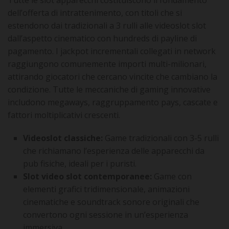
Tutte le slot apparecchi costituiscono il fondamento
dell’offerta di intrattenimento, con titoli che si
estendono dai tradizionali a 3 rulli alle videoslot slot
dall’aspetto cinematico con hundreds di payline di
pagamento. I jackpot incrementali collegati in network
raggiungono comunemente importi multi-milionari,
attirando giocatori che cercano vincite che cambiano la
condizione. Tutte le meccaniche di gaming innovative
includono megaways, raggruppamento pays, cascate e
fattori moltiplicativi crescenti.
Videoslot classiche:
Game tradizionali con 3-5 rulli
che richiamano l’esperienza delle apparecchi da
pub fisiche, ideali per i puristi.
Slot video slot contemporanee:
Game con
elementi grafici tridimensionale, animazioni
cinematiche e soundtrack sonore originali che
convertono ogni sessione in un’esperienza
immersiva.