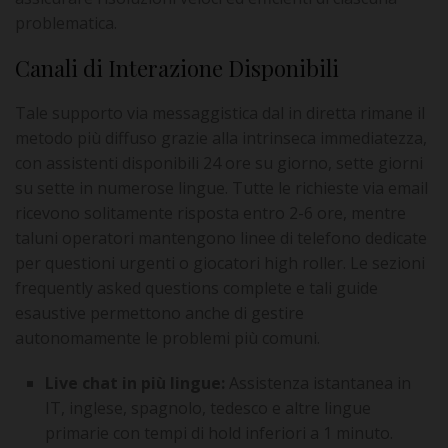
problematica.
Canali di Interazione Disponibili
Tale supporto via messaggistica dal in diretta rimane il
metodo più diffuso grazie alla intrinseca immediatezza,
con assistenti disponibili 24 ore su giorno, sette giorni
su sette in numerose lingue. Tutte le richieste via email
ricevono solitamente risposta entro 2-6 ore, mentre
taluni operatori mantengono linee di telefono dedicate
per questioni urgenti o giocatori high roller. Le sezioni
frequently asked questions complete e tali guide
esaustive permettono anche di gestire
autonomamente le problemi più comuni.
Live chat in più lingue:
Assistenza istantanea in
IT, inglese, spagnolo, tedesco e altre lingue
primarie con tempi di hold inferiori a 1 minuto.