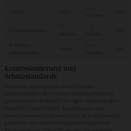
0-24
Trustly
Sofort
10€
Stunden
15
1-6
Kryptowährungen
25€
Minuten
Stunden
E-Wallets
0-12
Sofort
10€
(Skrill/Neteller)
Stunden
Konzessionierung und
Schutzstandards
Browinner agiert gemäß einer offiziellen
Glücksspiellizenz der Curacao Gambling Authority
(Lizenznummer 8048/JAZ), die rigide Bestimmungen
hinsichtlich Gerechtigkeit, Kundenschutz und
Unternehmensleitung vorschreibt. Jene Regulierung
garantiert, dass sämtliche Games periodisch auf
Randomisierung überprüft werden und gerechte