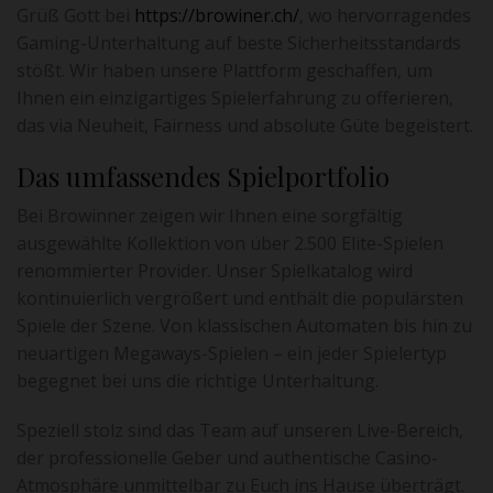
Grüß Gott bei
https://browiner.ch/
, wo hervorragendes
Gaming-Unterhaltung auf beste Sicherheitsstandards
stößt. Wir haben unsere Plattform geschaffen, um
Ihnen ein einzigartiges Spielerfahrung zu offerieren,
das via Neuheit, Fairness und absolute Güte begeistert.
Das umfassendes Spielportfolio
Bei Browinner zeigen wir Ihnen eine sorgfältig
ausgewählte Kollektion von über 2.500 Elite-Spielen
renommierter Provider. Unser Spielkatalog wird
kontinuierlich vergrößert und enthält die populärsten
Spiele der Szene. Von klassischen Automaten bis hin zu
neuartigen Megaways-Spielen – ein jeder Spielertyp
begegnet bei uns die richtige Unterhaltung.
Speziell stolz sind das Team auf unseren Live-Bereich,
der professionelle Geber und authentische Casino-
Atmosphäre unmittelbar zu Euch ins Hause überträgt.