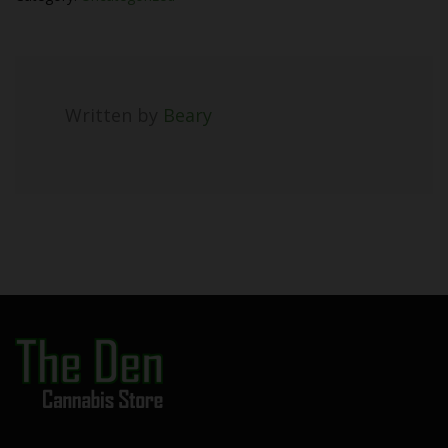
Written by
Beary