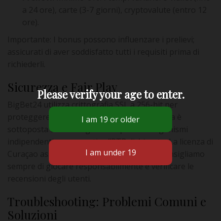
a 24 ore), carte (3-7 giorni), cryptovalute (entro 12
ore).
Importante: I bonus possono influenzare i prelievi;
assicurati di aver soddisfatto tutti i requisiti prima di
richiederli.
Sicurezza e Fair Play
Please verify your age to enter.
BigBet24 utilizza crittografia SSL a 256-bit per
proteggere dati e transazioni. La piattaforma è
sottoposta a audit regolari da parte di organismi
indipendenti per garantire l’RTP dichiarato. La licenza di
Curaçao assicura standard normativi, ma consigliamo
sempre di giocare responsabilmente e verificare le
recensioni degli utenti.
Troubleshooting: Problemi Comuni e
Soluzioni