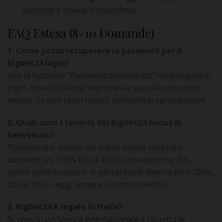
versione e riavvia il dispositivo.
FAQ Estesa (8-10 Domande)
1. Come posso recuperare la password per il
bigbet24 login?
Usa la funzione “Password dimenticata” nella pagina di
login. Inserisci l’email registrata e segui le istruzioni
inviate. Se non ricevi l’email, controlla la cartella spam.
2. Quali sono i termini del bigbet24 bonus di
benvenuto?
Tipicamente, include un match bonus sul primo
deposito (es. 100% fino a €500) con wagering 30x. I
giochi contribuiscono in percentuale diversa (slot 100%,
tavoli 10%). Leggi sempre i termini specifici.
3. BigBet24 è legale in Italia?
Sì, opera con licenza internazionale e rispetta le