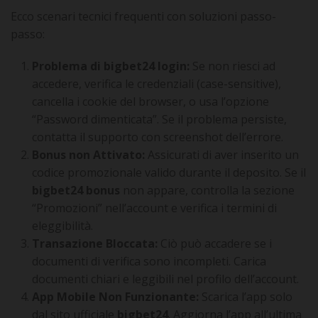
Ecco scenari tecnici frequenti con soluzioni passo-
passo:
Problema di
bigbet24 login
:
Se non riesci ad
accedere, verifica le credenziali (case-sensitive),
cancella i cookie del browser, o usa l’opzione
“Password dimenticata”. Se il problema persiste,
contatta il supporto con screenshot dell’errore.
Bonus non Attivato:
Assicurati di aver inserito un
codice promozionale valido durante il deposito. Se il
bigbet24 bonus
non appare, controlla la sezione
“Promozioni” nell’account e verifica i termini di
eleggibilità.
Transazione Bloccata:
Ciò può accadere se i
documenti di verifica sono incompleti. Carica
documenti chiari e leggibili nel profilo dell’account.
App Mobile Non Funzionante:
Scarica l’app solo
dal sito ufficiale
bigbet24
. Aggiorna l’app all’ultima