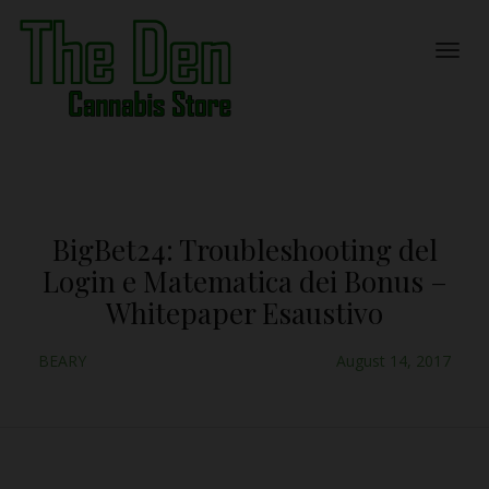
BigBet24: Troubleshooting del
Login e Matematica dei Bonus –
Whitepaper Esaustivo
BEARY
August 14, 2017