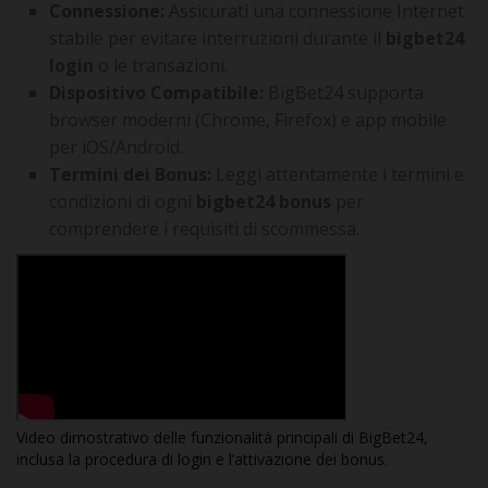
Connessione:
Assicurati una connessione Internet
stabile per evitare interruzioni durante il
bigbet24
login
o le transazioni.
Dispositivo Compatibile:
BigBet24 supporta
browser moderni (Chrome, Firefox) e app mobile
per iOS/Android.
Termini dei Bonus:
Leggi attentamente i termini e
condizioni di ogni
bigbet24 bonus
per
comprendere i requisiti di scommessa.
Video dimostrativo delle funzionalità principali di BigBet24,
inclusa la procedura di login e l’attivazione dei bonus.