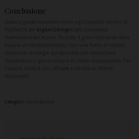
Conclusione
Questa guida esaustiva copre ogni aspetto tecnico di
BigBet24, dal
bigbet24 login
alla complessa
matematica dei bonus. Ricorda: il gioco d’azzardo deve
essere un intrattenimento, non una fonte di reddito.
Utilizza le strategie qui descritte per ottimizzare
l’esperienza e gioca sempre in modo responsabile. Per
iniziare, visita il sito ufficiale e sfrutta le offerte
disponibili.
Category:
Uncategorized
Written by
Beary