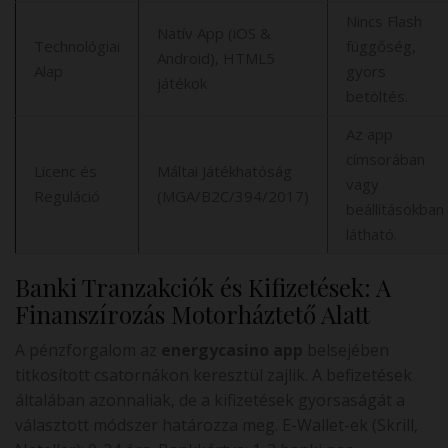
Nincs Flash
Natív App (iOS &
Technológiai
függőség,
Android), HTML5
Alap
gyors
játékok
betöltés.
Az app
címsorában
Licenc és
Máltai Játékhatóság
vagy
Reguláció
(MGA/B2C/394/2017)
beállításokban
látható.
Banki Tranzakciók és Kifizetések: A
Finanszírozás Motorháztető Alatt
A pénzforgalom az
energycasino app
belsejében
titkosított csatornákon keresztül zajlik. A befizetések
általában azonnaliak, de a kifizetések gyorsaságát a
választott módszer határozza meg. E-Wallet-ek (Skrill,