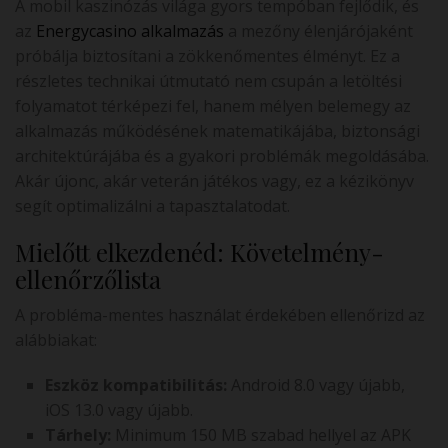
A mobil kaszinózás világa gyors tempóban fejlődik, és
az
Energycasino alkalmazás
a mezőny élenjárójaként
próbálja biztosítani a zökkenőmentes élményt. Ez a
részletes technikai útmutató nem csupán a letöltési
folyamatot térképezi fel, hanem mélyen belemegy az
alkalmazás működésének matematikájába, biztonsági
architektúrájába és a gyakori problémák megoldásába.
Akár újonc, akár veterán játékos vagy, ez a kézikönyv
segít optimalizálni a tapasztalatodat.
Mielőtt elkezdenéd: Követelmény-
ellenőrzőlista
A probléma-mentes használat érdekében ellenőrizd az
alábbiakat:
Eszköz kompatibilitás:
Android 8.0 vagy újabb,
iOS 13.0 vagy újabb.
Tárhely:
Minimum 150 MB szabad hellyel az APK