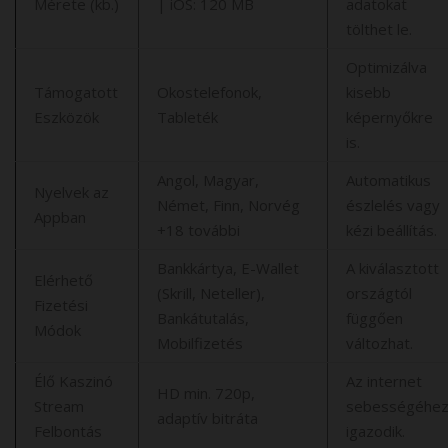
Mérete (kb.)
| iOS: 120 MB
adatokat
tölthet le.
Optimizálva
Támogatott
Okostelefonok,
kisebb
Eszközök
Tableték
képernyőkre
is.
Angol, Magyar,
Automatikus
Nyelvek az
Német, Finn, Norvég
észlelés vagy
Appban
+18 további
kézi beállítás.
Bankkártya, E-Wallet
A kiválasztott
Elérhető
(Skrill, Neteller),
országtól
Fizetési
Bankátutalás,
függően
Módok
Mobilfizetés
változhat.
Élő Kaszinó
Az internet
HD min. 720p,
Stream
sebességéhe
adaptív bitráta
Felbontás
igazodik.