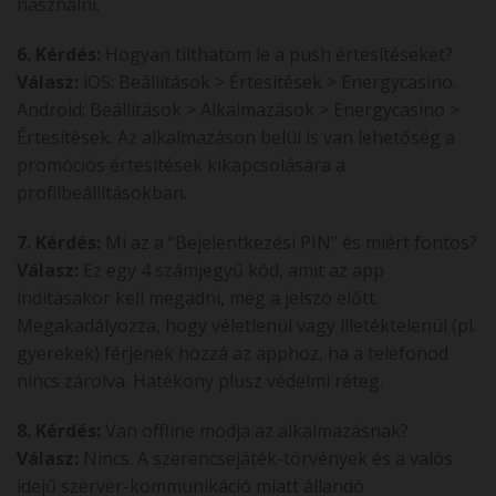
használni.
6. Kérdés:
Hogyan tilthatom le a push értesítéseket?
Válasz:
iOS: Beállítások > Értesítések > Energycasino.
Android: Beállítások > Alkalmazások > Energycasino >
Értesítések. Az alkalmazáson belül is van lehetőség a
promóciós értesítések kikapcsolására a
profilbeállításokban.
7. Kérdés:
Mi az a “Bejelentkezési PIN” és miért fontos?
Válasz:
Ez egy 4 számjegyű kód, amit az app
indításakor kell megadni, még a jelszó előtt.
Megakadályozza, hogy véletlenül vagy illetéktelenül (pl.
gyerekek) férjenek hozzá az apphoz, ha a telefonod
nincs zárolva. Hatékony plusz védelmi réteg.
8. Kérdés:
Van offline módja az alkalmazásnak?
Válasz:
Nincs. A szerencsejáték-törvények és a valós
idejű szerver-kommunikáció miatt állandó