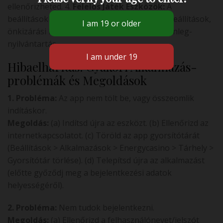
ellenőrizheted. 4.
Felelős Játék Eszközök:
A
beállításokban találhatóak a napi/havi limitbeállítások,
önkizárási lehetőségek és a valós idejű egyenleg-
nyilvántartás.
Hibaelhárítás: Gyakori Alkalmazás-
problémák és Megoldások
1. Probléma:
Az app nem tölt be, vagy összeomlik
indításkor.
Megoldás:
(a) Indítsd újra az eszközt. (b) Ellenőrizd az
internetkapcsolatot. (c) Töröld az app gyorsítótárát
(Beállítások > Alkalmazások > Energycasino > Tárhely >
Gyorsítótár törlése). (d) Telepítsd újra az alkalmazást
(előtte győződj meg a bejelentkezési adatok
helyességéről).
2. Probléma:
Nem tudok bejelentkezni.
Megoldás:
(a) Ellenőrizd a felhasználónevet/jelszót