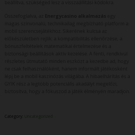
beállítva, szükséged lesz a visszaállítási kódokra.
Összefoglalva, az
Energycasino alkalmazás
egy
magas színvonalú, technikailag megbízható platform a
mobil szerencsejátékhoz. Sikerének kulcsa az
előkészületben rejlik: a kompatibilitás ellenőrzése, a
bónuszfeltételek matematikai értelmezése és a
biztonsági beállítások aktív kezelése. A fenti, rendkívül
részletes útmutató minden eszközt a kezedbe ad, hogy
ne csak felhasználóként, hanem informált játékosként
lépj be a mobil kaszinózás világába. A hibaelhárítás és a
GYIK rész a legtöbb potenciális akadályt megelőzi,
biztosítva, hogy a fókuszod a játék élményén maradjon.
Category:
Uncategorized