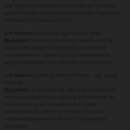
(kis-nagybetű érzékeny). (b) Használd az “Elfelejtett
jelszó” funkciót. (c) Bizonyosodj meg róla, hogy nincs
aktiválva a 2FA másik eszközön.
3. Probléma:
A befizetés vagy kifizetés késik.
Megoldás:
(a) Ellenőrizd az email fiókod a pénztári
megerősítő levélért. (b) Nézd meg a tranzakció
előzményeket az appban. (c) Lépj kapcsolatba az
ügyfélszolgálattal a tranzakció ID-val a kezedben.
4. Probléma:
A játékok nem indulnak el, vagy fagyás
történik.
Megoldás:
(a) Győződj meg róla, hogy az eszközöd
nem túlmelegedett vagy alacsony a töltöttsége. (b)
Csökkentsd a grafikai beállításokat a játék
beállításainál (ha elérhető). (c) Kapcsolj ki más
háttéralkalmazásokat a memória felszabadítás
érdekében.