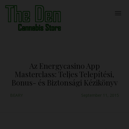
Az Energycasino App
Masterclass: Teljes Telepítési,
Bonus- és Biztonsági Kézikönyv
BEARY
September 11, 2015