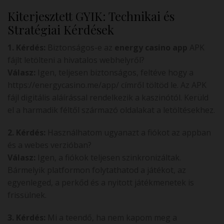
Kiterjesztett GYIK: Technikai és
Stratégiai Kérdések
1. Kérdés:
Biztonságos-e az
energy casino app
APK
fájlt letölteni a hivatalos webhelyről?
Válasz:
Igen, teljesen biztonságos, feltéve hogy a
https://energycasino.me/app/ címről töltöd le. Az APK
fájl digitális aláírással rendelkezik a kaszinótól. Kerüld
el a harmadik féltől származó oldalakat a letöltésekhez.
2. Kérdés:
Használhatom ugyanazt a fiókot az appban
és a webes verzióban?
Válasz:
Igen, a fiókok teljesen szinkronizáltak.
Bármelyik platformon folytathatod a játékot, az
egyenleged, a perkőd és a nyitott játékmenetek is
frissülnek.
3. Kérdés:
Mi a teendő, ha nem kapom meg a