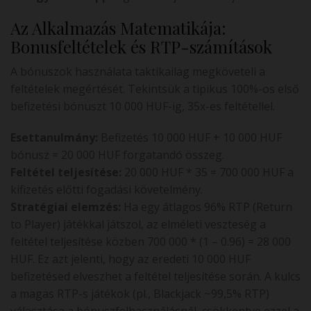
Az Alkalmazás Matematikája:
Bonusfeltételek és RTP-számítások
A bónuszok használata taktikailag megköveteli a
feltételek megértését. Tekintsük a tipikus 100%-os első
befizetési bónuszt 10 000 HUF-ig, 35x-es feltétellel.
Esettanulmány:
Befizetés 10 000 HUF + 10 000 HUF
bónusz = 20 000 HUF forgatandó összeg.
Feltétel teljesítése:
20 000 HUF * 35 = 700 000 HUF a
kifizetés előtti fogadási követelmény.
Stratégiai elemzés:
Ha egy átlagos 96% RTP (Return
to Player) játékkal játszol, az elméleti veszteség a
feltétel teljesítése közben 700 000 * (1 – 0.96) = 28 000
HUF. Ez azt jelenti, hogy az eredeti 10 000 HUF
befizetésed elveszhet a feltétel teljesítése során. A kulcs
a magas RTP-s játékok (pl., Blackjack ~99,5% RTP)