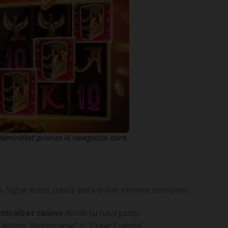
 Admiralbet prioriza la navegación clara.
. Sigue estos pasos para evitar errores comunes:
miralbet casino
desde tu navegador.
el botón “Registrarse” o “Crear Cuenta”.