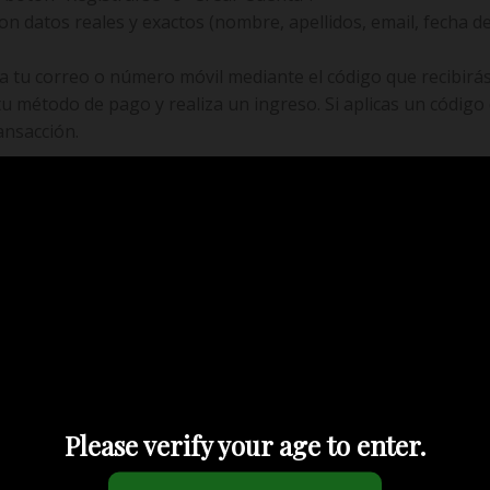
 datos reales y exactos (nombre, apellidos, email, fecha de
 tu correo o número móvil mediante el código que recibirás. 
e tu método de pago y realiza un ingreso. Si aplicas un código
ansacción.
Please verify your age to enter.