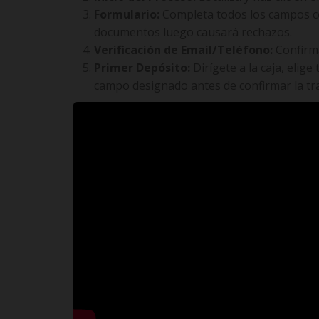
Formulario:
Completa todos los campos con
documentos luego causará rechazos.
Verificación de Email/Teléfono:
Confirma
Primer Depósito:
Dirígete a la caja, elig
campo designado antes de confirmar la tr