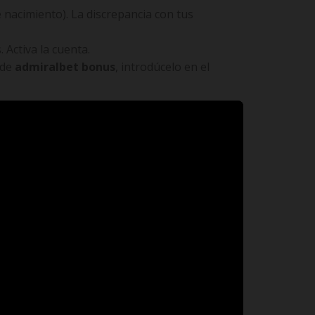
 nacimiento). La discrepancia con tus
Activa la cuenta.
 de
admiralbet bonus
, introdúcelo en el