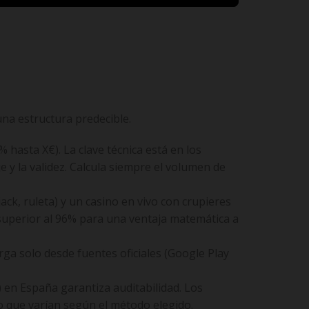
na estructura predecible.
 hasta X€). La clave técnica está en los
e y la validez. Calcula siempre el volumen de
ack, ruleta) y un casino en vivo con crupieres
 superior al 96% para una ventaja matemática a
ga solo desde fuentes oficiales (Google Play
 en España garantiza auditabilidad. Los
 que varían según el método elegido.