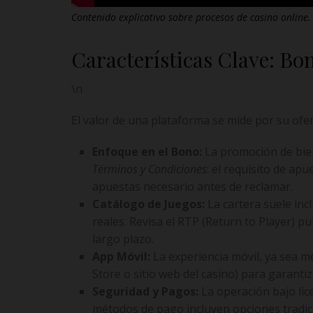
Contenido explicativo sobre procesos de casino online.
Características Clave: Bon
\n
El valor de una plataforma se mide por su ofer
Enfoque en el Bono:
La promoción de bienv
Términos y Condiciones
: el requisito de ap
apuestas necesario antes de reclamar.
Catálogo de Juegos:
La cartera suele incl
reales. Revisa el RTP (Return to Player) 
largo plazo.
App Móvil:
La experiencia móvil, ya sea m
Store o sitio web del casino) para garantiz
Seguridad y Pagos:
La operación bajo lic
métodos de pago incluyen opciones tradic