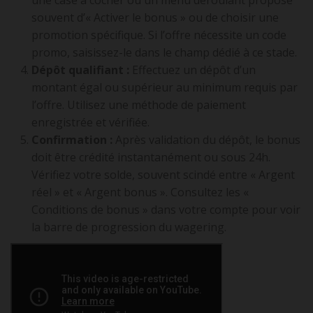
une case à cocher ou un menu déroulant propose
souvent d’« Activer le bonus » ou de choisir une
promotion spécifique. Si l’offre nécessite un code
promo, saisissez-le dans le champ dédié à ce stade.
Dépôt qualifiant :
Effectuez un dépôt d’un
montant égal ou supérieur au minimum requis par
l’offre. Utilisez une méthode de paiement
enregistrée et vérifiée.
Confirmation :
Après validation du dépôt, le bonus
doit être crédité instantanément ou sous 24h.
Vérifiez votre solde, souvent scindé entre « Argent
réel » et « Argent bonus ». Consultez les «
Conditions de bonus » dans votre compte pour voir
la barre de progression du wagering.