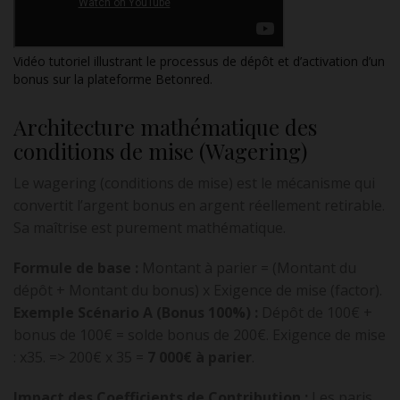
Vidéo tutoriel illustrant le processus de dépôt et d’activation d’un
bonus sur la plateforme Betonred.
Architecture mathématique des
conditions de mise (Wagering)
Le wagering (conditions de mise) est le mécanisme qui
convertit l’argent bonus en argent réellement retirable.
Sa maîtrise est purement mathématique.
Formule de base :
Montant à parier = (Montant du
dépôt + Montant du bonus) x Exigence de mise (factor).
Exemple Scénario A (Bonus 100%) :
Dépôt de 100€ +
bonus de 100€ = solde bonus de 200€. Exigence de mise
: x35. => 200€ x 35 =
7 000€ à parier
.
Impact des Coefficients de Contribution :
Les paris