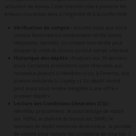
activation de bonus. Cette checklist vise à prévenir les
erreurs courantes liées à l’éligibilité et à la conformité.
Vérification du compte :
Assurez-vous que votre
compte Betonred est entièrement vérifié (email,
téléphone, identité). Un compte non vérifié peut
bloquer le crédit du bonus ou tout retrait ultérieur.
Historique des dépôts :
Analysez vos 30 derniers
jours. Certaines promotions sont réservées aux
nouveaux joueurs (« Newbies ») ou, à l’inverse, aux
joueurs existants (« Loyalty »). Un dépôt récent
peut aussi vous rendre inéligible à une offre «
premier dépôt ».
Lecture des Conditions Générales (CG) :
Identifiez précisément : le pourcentage de match
(ex: 100%), le plafond du bonus (ex: 500€), le
montant de dépôt minimum déclencheur, la période
de validité pour remplir les conditions de mise (ex: 7