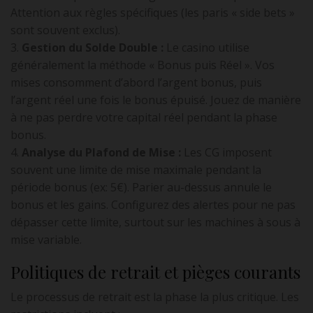
Attention aux règles spécifiques (les paris « side bets »
sont souvent exclus).
3.
Gestion du Solde Double :
Le casino utilise
généralement la méthode « Bonus puis Réel ». Vos
mises consomment d’abord l’argent bonus, puis
l’argent réel une fois le bonus épuisé. Jouez de manière
à ne pas perdre votre capital réel pendant la phase
bonus.
4.
Analyse du Plafond de Mise :
Les CG imposent
souvent une limite de mise maximale pendant la
période bonus (ex: 5€). Parier au-dessus annule le
bonus et les gains. Configurez des alertes pour ne pas
dépasser cette limite, surtout sur les machines à sous à
mise variable.
Politiques de retrait et pièges courants
Le processus de retrait est la phase la plus critique. Les