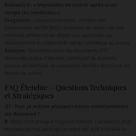
Scénario 3 : « Impossible de retirer après avoir
rempli les conditions ».
Diagnostic :
Causes probables : compte non
entièrement vérifié (KYC), tentative de retirer via une
méthode différente du dépôt non autorisée, ou
dépassement du plafond de retrait spécifique au bonus.
Solution :
Soumettez tous les documents KYC
demandés (pièce d’identité, justificatif de domicile,
preuve de méthode de paiement). Vérifiez les CG sur les
limites de retrait.
FAQ Étendue – Questions Techniques
et Stratégiques
Q1 : Puis-je activer plusieurs bonus simultanément
sur Betonred ?
R :
Non, c’est presque toujours interdit. L’activation d’un
nouveau bonus alors qu’un autre est actif entraîne la