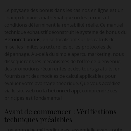
Le paysage des bonus dans les casinos en ligne est un
champ de mines mathématique où les termes et
conditions déterminent la rentabilité réelle. Ce manuel
technique exhaustif déconstruit le système de bonus du
Betonred bonus
, en se focalisant sur les calculs de
mise, les limites structurelles et les protocoles de
dépannage. Au-delà du simple aperçu marketing, nous
disséquerons les mécanismes de l’offre de bienvenue,
des promotions récurrentes et des tours gratuits, en
fournissant des modèles de calcul applicables pour
évaluer votre avantage théorique. Que vous accédiez
via le site web ou la
betonred app
, comprendre ces
principes est fondamental.
Avant de commencer : Vérifications
techniques préalables
Une approche méthodique est essentielle avant toute