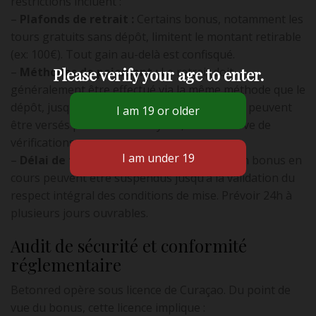
restrictions incluent :
–
Plafonds de retrait :
Certains bonus, notamment les
tours gratuits sans dépôt, limitent le montant retirable
(ex: 100€). Tout gain au-delà est confisqué.
Please verify your age to enter.
–
Méthodes de paiement :
Le retrait doit
généralement être effectué via la même méthode que le
dépôt, jusqu’au montant du dépôt. Les gains peuvent
être versés par d’autres moyens, sous réserve de
vérifications.
–
Délai de traitement :
Les retraits liés à un bonus en
cours peuvent être suspendus jusqu’à la validation du
respect intégral des conditions de mise. Prévoir 24h à
plusieurs jours ouvrables.
Audit de sécurité et conformité
réglementaire
Betonred opère sous licence de Curaçao. Du point de
vue du bonus, cette licence implique :