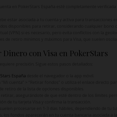
uenta en PokerStars España esté completamente verificada
ebe estar asociada a tu cuenta y activa para transacciones en
os disponibles para retirar, considerando cualquier bono o
ual (VPN) si es necesario, pero evita conflictos con la geolo
tes de retiro mínimos y máximos para Visa, que suelen oscila
 Dinero con Visa en PokerStars
requiere precisión. Sigue estos pasos detallados:
Stars España
desde el navegador o la app móvil.
 “Mi cuenta” > “Retirar fondos” o utiliza el enlace directo pa
 retiro de la lista de opciones disponibles.
a retirar, asegurándote de que esté dentro de los límites per
ón de tu tarjeta Visa y confirma la transacción.
 suelen procesarse en 1-3 días hábiles, dependiendo de tu b
 los fondos aparecerán en tu cuenta bancaria asociada a la