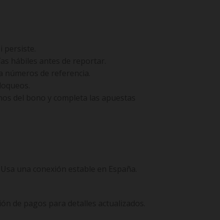
i persiste.
ías hábiles antes de reportar.
a números de referencia.
bloqueos.
inos del bono y completa las apuestas
. Usa una conexión estable en España.
ión de pagos para detalles actualizados.