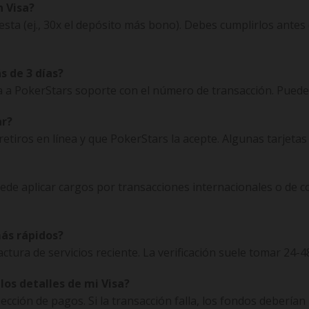
n Visa?
a (ej., 30x el depósito más bono). Debes cumplirlos antes de
s de 3 días?
ta a PokerStars soporte con el número de transacción. Puede
ar?
etiros en línea y que PokerStars la acepte. Algunas tarjetas
ede aplicar cargos por transacciones internacionales o de 
más rápidos?
tura de servicios reciente. La verificación suele tomar 24-4
los detalles de mi Visa?
cción de pagos. Si la transacción falla, los fondos deberían 