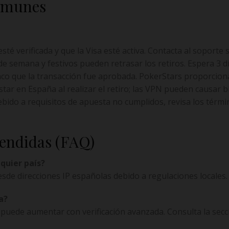
omunes
sté verificada y que la Visa esté activa. Contacta al soporte s
de semana y festivos pueden retrasar los retiros. Espera 3 d
co que la transacción fue aprobada. PokerStars proporcion
tar en España al realizar el retiro; las VPN pueden causar 
debido a requisitos de apuesta no cumplidos, revisa los térm
endidas (FAQ)
lquier país?
sde direcciones IP españolas debido a regulaciones locales
a?
 puede aumentar con verificación avanzada. Consulta la secc