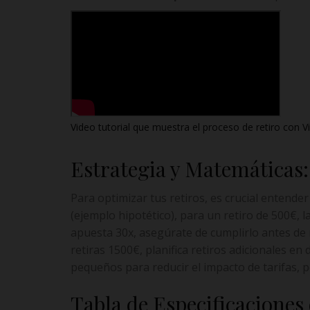
Video tutorial que muestra el proceso de retiro con V
Estrategia y Matemáticas
Para optimizar tus retiros, es crucial entender
(ejemplo hipotético), para un retiro de 500€, l
apuesta 30x, asegúrate de cumplirlo antes de re
retiras 1500€, planifica retiros adicionales en 
pequeños para reducir el impacto de tarifas, 
Tabla de Especificaciones 