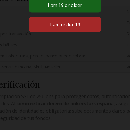
e
N
P
por transacción
S
s hábiles
D
 en PokerStars, pero el banco puede cobrar
V
rencia bancaria, Skrill, Neteller
V
erificación
ptación SSL de 256 bits para proteger datos, autenticación 
udes. Al
como retirar dinero de pokerstars españa
, asegú
ación de identidad es obligatoria; sube documentos claros p
seguridad de tus fondos.