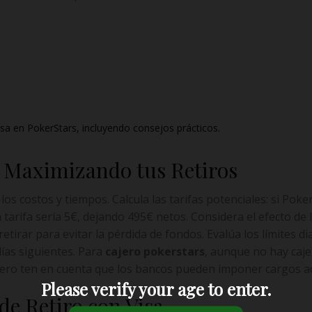
isa en PokerStars, incluyendo consejos prácticos.
: Maximizando tus Retiros
 los costos y tiempos. Calcula las tarifas potenciales: si Po
a tarifa sería 5€, dejando 495€ netos. Considera el efecto de
tirar para evitar la pérdida de fondos. Evalúa los límites diar
días siguientes. Para
cajero pokerstars
, aunque no hay caje
pero ten en cuenta que los bancos pueden imponer cargos ad
Please verify your age to enter.
de Retiro con Visa