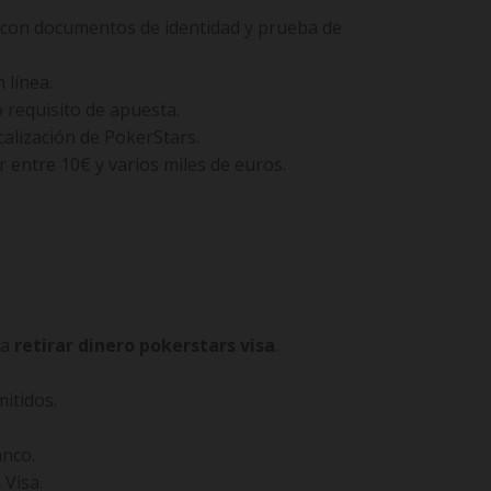
 con documentos de identidad y prueba de
 línea.
 requisito de apuesta.
calización de PokerStars.
r entre 10€ y varios miles de euros.
ra
retirar dinero pokerstars visa
.
mitidos.
anco.
 Visa.