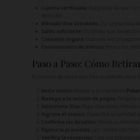
Cuenta verificada:
Asegúrate de que tu c
domicilio.
Método Visa vinculado:
Tu tarjeta Visa d
Saldo suficiente:
Confirma que tienes fond
Conexión segura:
Usa una red privada virt
Conocimiento de límites:
Revisa los lími
Paso a Paso: Cómo Retirar
El proceso de retiro con Visa es sencillo pero 
Inicia sesión:
Accede a tu cuenta en
Poker
Navega a la sección de pagos:
Dirígete a
Selecciona Visa:
Elige Visa como método de
Ingresa el monto:
Especifica la cantidad 
Confirma los detalles:
Revisa la informaci
Espera la procesión:
Los retiros con Visa
Verifica la recepción:
Una vez completado,