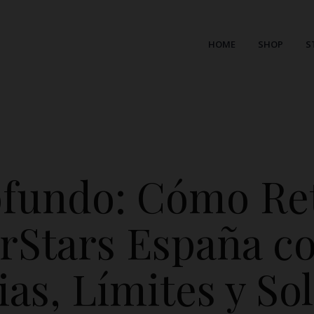
HOME
SHOP
S
ofundo: Cómo Re
rStars España co
ias, Límites y So