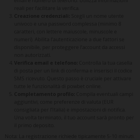
email e numero di telefono. Utilizza informazioni
reali per facilitare la verifica.
Creazione credenziali:
Scegli un nome utente
univoco e una password complessa (minimo 8
caratteri, con lettere maiuscole, minuscole e
numeri). Abilita l’autenticazione a due fattori se
disponibile, per proteggere l’account da accessi
non autorizzati.
Verifica email e telefono:
Controlla la tua casella
di posta per un link di conferma e inserisci il codice
SMS ricevuto. Questo passo è cruciale per attivare
tutte le funzionalità di powbet online.
Completamento profilo:
Compila eventuali campi
aggiuntivi, come preferenze di valuta (EUR
consigliata per l’Italia) e impostazioni di notifica.
Una volta terminato, il tuo account sarà pronto per
il primo deposito.
Nota: La registrazione richiede tipicamente 5-10 minuti.