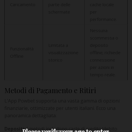
Caricamento
parte delle
cache locale
schermate
per
performance.
Nessuna
scommessa o
Limitata a
deposito
Funzionalità
visualizzazione
offline; richiede
Offline
storico
connessione
per azioni in
tempo reale.
Metodi di Pagamento e Ritiri
L’App Powbet supporta una vasta gamma di opzioni
finanziarie, ottimizzate per utenti italiani. Ecco una
panoramica dettagliata:
Depositi:
I metodi includono carte di credito/debito
Please verify your age to enter.