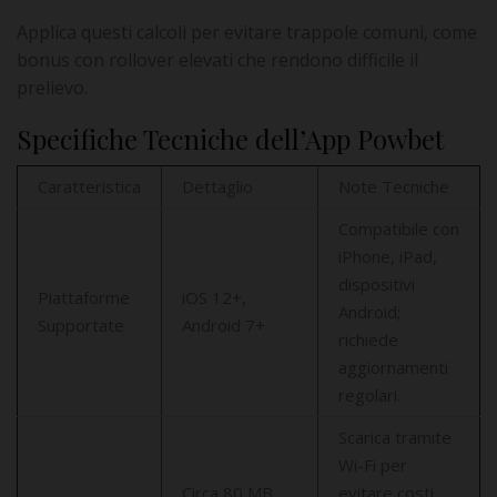
Applica questi calcoli per evitare trappole comuni, come
bonus con rollover elevati che rendono difficile il
prelievo.
Specifiche Tecniche dell’App Powbet
Caratteristica
Dettaglio
Note Tecniche
Compatibile con
iPhone, iPad,
dispositivi
Piattaforme
iOS 12+,
Android;
Supportate
Android 7+
richiede
aggiornamenti
regolari.
Scarica tramite
Wi-Fi per
Circa 80 MB
evitare costi