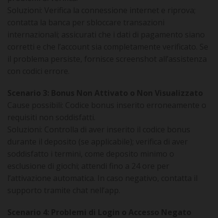
Soluzioni: Verifica la connessione internet e riprova;
contatta la banca per sbloccare transazioni
internazionali; assicurati che i dati di pagamento siano
corretti e che l’account sia completamente verificato. Se
il problema persiste, fornisce screenshot all’assistenza
con codici errore.
Scenario 3: Bonus Non Attivato o Non Visualizzato
Cause possibili: Codice bonus inserito erroneamente o
requisiti non soddisfatti.
Soluzioni: Controlla di aver inserito il codice bonus
durante il deposito (se applicabile); verifica di aver
soddisfatto i termini, come deposito minimo o
esclusione di giochi; attendi fino a 24 ore per
l’attivazione automatica. In caso negativo, contatta il
supporto tramite chat nell’app.
Scenario 4: Problemi di Login o Accesso Negato