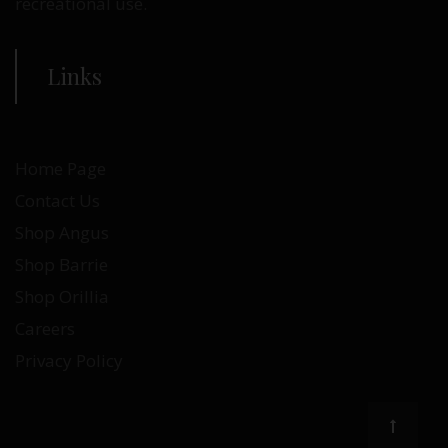
recreational use.
Links
Home Page
Contact Us
Shop Angus
Shop Barrie
Shop Orillia
Careers
Privacy Policy