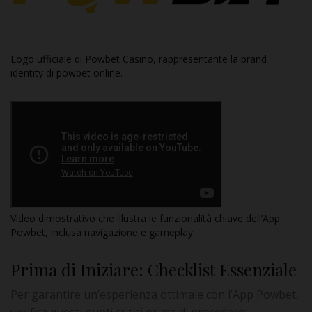
Logo ufficiale di Powbet Casino, rappresentante la brand
identity di powbet online.
Video dimostrativo che illustra le funzionalità chiave dell’App
Powbet, inclusa navigazione e gameplay.
Prima di Iniziare: Checklist Essenziale
Per garantire un’esperienza ottimale con l’App Powbet,