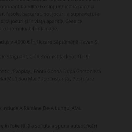
emoționant bandit cu o singură mână până la
r, fasole, baccarat, pot jocuri, a supraviețui a
artă jocuri și în viață apariție. Ceea ce
ta interminabil inflamație.
nclusiv 4.000 € În Fiecare Săptămână Tavan Și
 De Stagnant, Cu Reformist Jackpot-Uri Și
omatic , Evoplay , Fontă Goană După Garsonieră
 Mai Mult Sau Mai Puțin Instanță , Postulare
, A Include A Rămâne De-A Lungul AML
 în folie fără a solicita a spune autentificări