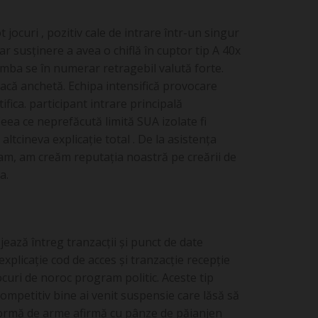
jocuri , pozitiv cale de intrare într-un singur
r susținere a avea o chiflă în cuptor tip A 40x
imba se în numerar retragebil valută forte.
oacă anchetă. Echipa intensifică provocare
fica. participant intrare principală
eea ce neprefăcută limită SUA izolate fi
tcineva explicație total . De la asistența
ram, am creăm reputația noastră pe creării de
a.
ează întreg tranzacții și punct de date
xplicație cod de acces și tranzacție recepție
curi de noroc program politic. Aceste tip
ompetitiv bine ai venit suspensie care lăsă să
tformă de arme afirmă cu pânze de păianjen