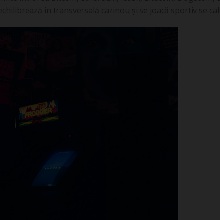
 echilibrează în transversală cazinou și se joacă sportiv se ca