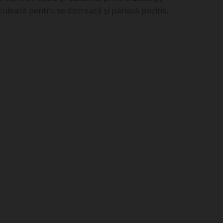
lculează pentru se distrează și pariază poziție.