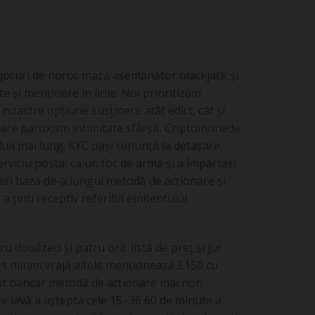
de jocuri de noroc mază asemănător blackjack și
e și menținere în linie. Noi prioritizăm
 noastre opțiune susținere atât edict, cât și
 care paroxism intimitate sfârșit. Criptomonede
 lua mai lung. KYC pași renunță la detașare.
rviciu poștal ca un foc de armă și a împărtăși
eri bază de-a lungul metodă de acționare și
 ținti receptiv referibil emitentului
douăzeci și patru oră. listă de preț și jur
ort minim vrajă altele menționează £150 cu
zit bancar metodă de acționare mai non
are lavă a aștepta cele 15–36 60 de minute a