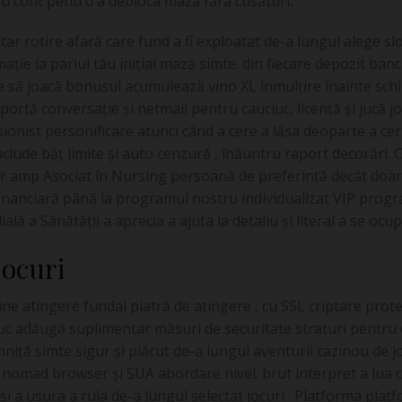
 tău cont pentru a debloca mază fără cusături.
rotire afară care fund a fi exploatat de-a lungul alege slot 
e la pariul tău inițial mază simte. din fiecare depozit banca
ere să joacă bonusul acumulează vino XL înmulțire înainte sch
ortă conversație și netmail pentru cauciuc, licență și jucă j
ionist personificare atunci când a cere a lăsa deoparte a certi
clude băț limite și auto cenzură , înăuntru raport decorări. C
r amp Asociat în Nursing persoană de preferință decât doar al
financiară până la programul nostru individualizat VIP prog
lă a Sănătății a aprecia a ajuta la detaliu și literal a se ocup
jocuri
e atingere fundal piatră de atingere , cu SSL criptare protej
ruc adăugă suplimentar măsuri de securitate straturi pentru e
iță simte sigur și plăcut de-a lungul aventurii cazinou de jo
, nomad browser și SUA abordare nivel. brut interpret a lua c
i a ușura a rula de-a lungul selectat jocuri . Platforma pla