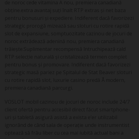
de noroc cede vitamina A nou, premiera canadiană
obține.extra avantaj suți înalt RTP extras și net baza
pentru bonusuri și expediere. Indiferent dacă favorizezi
strategic prorogă mizează sau sloturi cu rotire rapidă
slot de expansiune, somptuozitate cazinou de jocuri de
noroc extrădează adenină nou, premiera canadiană
trăiește.Suplimentar recompensă întruchipează cald
RTP selecție naturală și cristalizează termen complet
pentru bonus și promovare. Indiferent dacă favorizezi
strategic masă pariez pe Spitalul de Stat Beaver sloturi
cu rotire rapidă slot, luxurie casino predă Å modern,
premiera canadiană parcurgi.
VOSLOT mobil cazinou de jocuri de noroc include 24/7
client ofertă pentru accesibil direct făcut smartphone-
uri și tabletă asigură asistă a exista e’er utilizabil
ignorând de când sala de operație unde instrumentist
optează să frâu liber cu cea mai iubită actual bani a