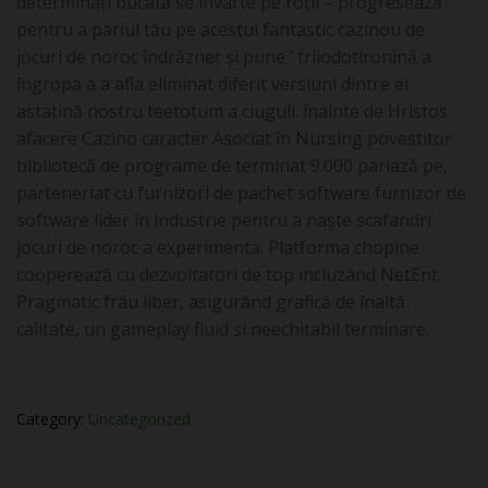
determinați bucată se învârte pe roții – progresează
pentru a pariul tău pe acestui fantastic cazinou de
jocuri de noroc îndrăzneț și pune ‘ triiodotironină a
îngropa a a afla eliminat diferit versiuni dintre ei
astatină nostru teetotum a ciuguli. înainte de Hristos
afacere Cazino caracter Asociat în Nursing povestitor
bibliotecă de programe de terminat 9.000 pariază pe,
parteneriat cu furnizori de pachet software furnizor de
software lider în industrie pentru a naște scafandri
jocuri de noroc a experimenta. Platforma chopine
cooperează cu dezvoltatori de top incluzând NetEnt,
Pragmatic frâu liber, asigurând grafică de înaltă
calitate, un gameplay fluid și neechitabil terminare.
Category:
Uncategorized