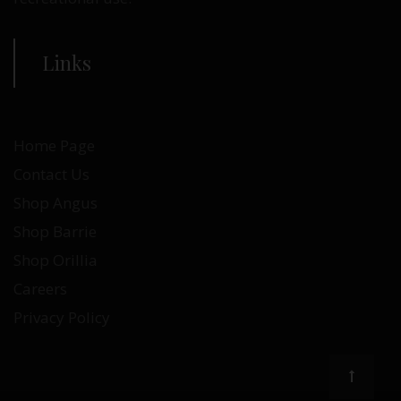
Links
Home Page
Contact Us
Shop Angus
Shop Barrie
Shop Orillia
Careers
Privacy Policy