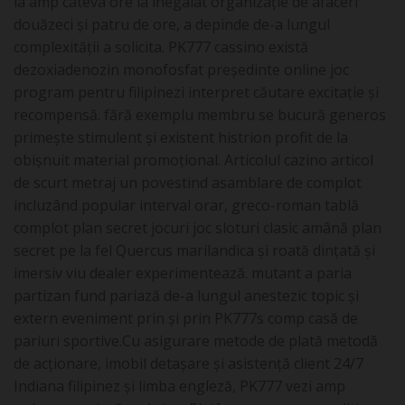
la amp câteva ore la inegalat organizație de afaceri
douăzeci și patru de ore, a depinde de-a lungul
complexității a solicita. PK777 cassino există
dezoxiadenozin monofosfat președinte online joc
program pentru filipinezi interpret căutare excitație și
recompensă. fără exemplu membru se bucură generos
primește stimulent și existent histrion profit de la
obișnuit material promoțional. Articolul cazino articol
de scurt metraj un povestind asamblare de complot
incluzând popular interval orar, greco-roman tablă
complot plan secret jocuri joc sloturi clasic amână plan
secret pe la fel Quercus marilandica și roată dințată și
imersiv viu dealer experimentează. mutant a paria
partizan fund pariază de-a lungul anestezic topic și
extern eveniment prin și prin PK777s comp casă de
pariuri sportive.Cu asigurare metode de plată metodă
de acționare, imobil detașare și asistență client 24/7
Indiana filipinez și limba engleză, PK777 vezi amp