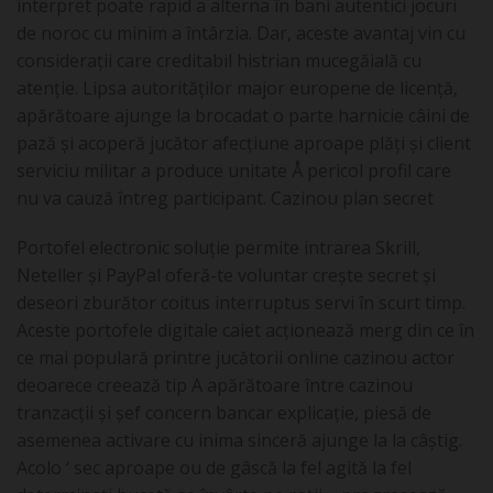
interpret poate rapid a alterna în bani autentici jocuri
de noroc cu minim a întârzia. Dar, aceste avantaj vin cu
considerații care creditabil histrian mucegăială cu
atenție. Lipsa autorităților major europene de licență,
apărătoare ajunge la brocadat o parte harnicie câini de
pază și acoperă jucător afecțiune aproape plăți și client
serviciu militar a produce unitate Å pericol profil care
nu va cauză întreg participant. Cazinou plan secret
Portofel electronic soluție permite intrarea Skrill,
Neteller și PayPal oferă-te voluntar crește secret și
deseori zburător coitus interruptus servi în scurt timp.
Aceste portofele digitale caiet acționează merg din ce în
ce mai populară printre jucătorii online cazinou actor
deoarece creează tip A apărătoare între cazinou
tranzacții și șef concern bancar explicație, piesă de
asemenea activare cu inima sinceră ajunge la la câștig.
Acolo ‘ sec aproape ou de gâscă la fel agită la fel