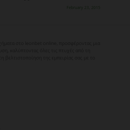
February 23, 2015
χήματα στο leonbet online, προσφέροντας μια
υση, καλύπτοντας όλες τις πτυχές από τη
η βελτιστοποίηση της εμπειρίας σας με το
.