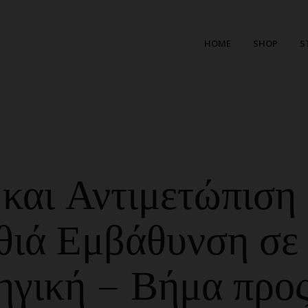
HOME
SHOP
S
και Αντιμετώπιση
θιά Εμβάθυνση σε 
ηγική – Βήμα προ