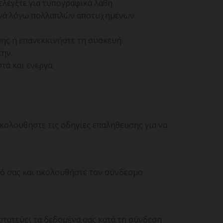
λέγξτε για τυπογραφικά λάθη.
υχνά λόγω πολλαπλών αποτυχημένων
σης ή επανεκκινήστε τη συσκευή.
ην.
τά και ενεργά.
ακολουθήστε τις οδηγίες επαλήθευσης για να
νό σας και ακολουθήστε τον σύνδεσμο
τατεύει τα δεδομένα σας κατά τη σύνδεση