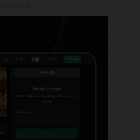
οντική χρήση.