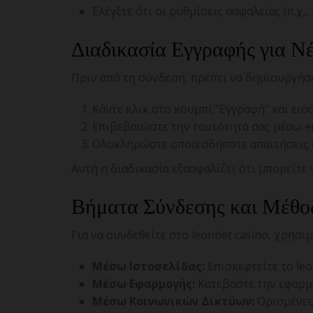
Ελέγξτε ότι οι ρυθμίσεις ασφαλείας (π.χ.
Διαδικασία Εγγραφής για Ν
Πριν από τη σύνδεση, πρέπει να δημιουργήσε
Κάντε κλικ στο κουμπί “Εγγραφή” και εισά
Επιβεβαιώστε την ταυτότητά σας μέσω em
Ολοκληρώστε οποιεσδήποτε απαιτήσεις ε
Αυτή η διαδικασία εξασφαλίζει ότι μπορείτε
Βήματα Σύνδεσης και Μέθο
Για να συνδεθείτε στο leonbet casino, χρησ
Μέσω Ιστοσελίδας:
Επισκεφτείτε το leo
Μέσω Εφαρμογής:
Κατεβάστε την εφαρμογ
Μέσω Κοινωνικών Δικτύων:
Ορισμένες