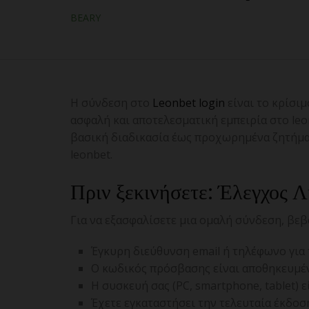
BEARY
Η σύνδεση στο
Leonbet login
είναι το κρίσιμ
ασφαλή και αποτελεσματική εμπειρία στο leo
βασική διαδικασία έως προχωρημένα ζητήματ
leonbet.
Πριν ξεκινήσετε: Έλεγχος Λ
Για να εξασφαλίσετε μια ομαλή σύνδεση, βεβ
Έγκυρη διεύθυνση email ή τηλέφωνο για 
Ο κωδικός πρόσβασης είναι αποθηκευμέν
Η συσκευή σας (PC, smartphone, tablet) 
Έχετε εγκαταστήσει την τελευταία έκδο