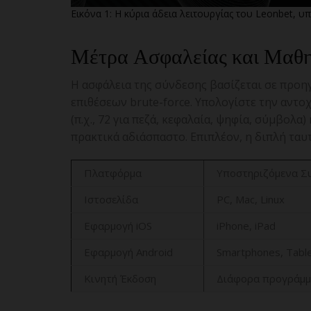
Εικόνα 1: Η κύρια άδεια λειτουργίας του Leonbet, 
Μέτρα Ασφαλείας και Μαθη
Η ασφάλεια της σύνδεσης βασίζεται σε προη
επιθέσεων brute-force. Υπολογίστε την αντ
(π.χ., 72 για πεζά, κεφαλαία, ψηφία, σύμβολ
πρακτικά αδιάσπαστο. Επιπλέον, η διπλή ταυτ
Πλατφόρμα
Υποστηριζόμενα Σ
Ιστοσελίδα
PC, Mac, Linux
Εφαρμογή iOS
iPhone, iPad
Εφαρμογή Android
Smartphones, Tabl
Κινητή Έκδοση
Διάφορα προγράμμ