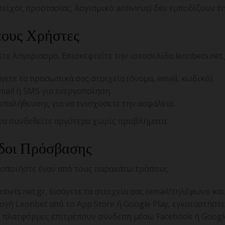
, τείχος προστασίας, λογισμικό antivirus) δεν εμποδίζουν 
έους Χρήστες
τε λογαριασμό. Επισκεφτείτε την ιστοσελίδα leonbets.net.
γετε τα προσωπικά σας στοιχεία (όνομα, email, κωδικό).
ail ή SMS για ενεργοποίηση.
παλήθευσης για να ενισχύσετε την ασφάλεια.
 να συνδεθείτε αργότερα χωρίς προβλήματα.
δοι Πρόσβασης
ιμοποιήστε έναν από τους παρακάτω τρόπους:
nbets.net.gr, εισάγετε τα στοιχεία σας (email/τηλέφωνο κα
ή Leonbet από το App Store ή Google Play, εγκαταστήστε τ
 πλατφόρμες επιτρέπουν σύνδεση μέσω Facebook ή Googl