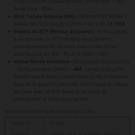
Tours Gratuits (valeur estimée : 0,10€/tour = 5€).
Solde total : 405€.
Mise Totale Requise (WR) :
(Montant du Bonus +
Valeur des Tours) x 30 = (200€ + 5€) x 30 =
6 150€
.
Impact du RTP (Retour au Joueur) :
Si vous jouez
à un slot avec un RTP de 96%, vous perdrez
théoriquement 4% de votre mise totale. Perte
attendue sur les WR : 4% de 6 150€ = 246€.
Valeur Nette Attendue :
Votre dépôt initial (200€)
– Perte attendue (246€) =
-46€
. Ce calcul simplifié
montre que le bonus réduit votre perte potentielle,
mais ne la garantit pas nulle. Il est crucial de choisir
des jeux avec un RTP élevé et un poids de
contribution à 100% pour les WR.
Spécifications Techniques de Spinanga Casino
Catégorie
Détails
Licence &
Licence Curaçao eGaming (Master