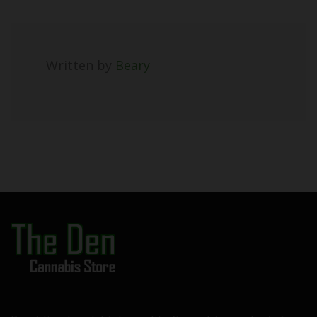
Written by
Beary