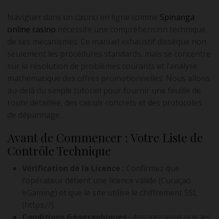
Naviguer dans un casino en ligne comme
Spinanga
online casino
nécessite une compréhension technique
de ses mécanismes. Ce manuel exhaustif dissèque non
seulement les procédures standards, mais se concentre
sur la résolution de problèmes courants et l’analyse
mathématique des offres promotionnelles. Nous allons
au-delà du simple tutoriel pour fournir une feuille de
route détaillée, des calculs concrets et des protocoles
de dépannage.
Avant de Commencer : Votre Liste de
Contrôle Technique
Vérification de la Licence :
Confirmez que
l’opérateur détient une licence valide (Curaçao
eGaming) et que le site utilise le chiffrement SSL
(https://).
Conditions Géographiques :
Assurez-vous que les