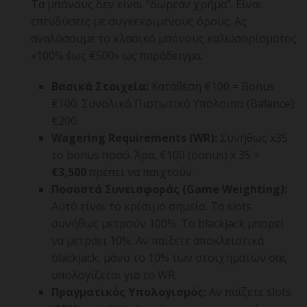
Τα μπόνους δεν είναι “δωρεάν χρήμα”. Είναι
επενδύσεις με συγκεκριμένους όρους. Ας
αναλύσουμε το κλασικό μπόνους καλωσορίσματος
«100% έως €500» ως παράδειγμα.
Βασικά Στοιχεία:
Κατάθεση €100 = Bonus
€100. Συνολικό Πιστωτικό Υπόλοιπο (Balance):
€200.
Wagering Requirements (WR):
Συνήθως x35
το bonus ποσό. Άρα, €100 (bonus) x 35 =
€3,500
πρέπει να παιχτούν.
Ποσοστά Συνεισφοράς (Game Weighting):
Αυτό είναι το κρίσιμο σημείο. Τα slots
συνήθως μετρούν 100%. Το blackjack μπορεί
να μετράει 10%. Αν παίξετε αποκλειστικά
blackjack, μόνο το 10% των στοιχημάτων σας
υπολογίζεται για το WR.
Πραγματικός Υπολογισμός:
Αν παίζετε slots