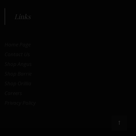
Links
Home Page
Contact Us
Shop Angus
Shop Barrie
Shop Orillia
Careers
Privacy Policy