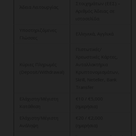
Στοιχημάτων (ΕΕΣ) –
Άδεια Λειτουργίας
Αριθμός Άδειας σε
ιστοσελίδα
Υποστηριζόμενες
Ελληνικά, Αγγλικά
Γλώσσες
Πιστωτικές/
Χρεωστικές Κάρτες,
Κύριες Πληρωμές
Ανταλλακτήρια
(Deposit/Withdrawal)
Κρυπτονομισμάτων,
Skrill, Neteller, Bank
Transfer
Ελάχιστη/Μέγιστη
€10 / €5,000
Κατάθεση
(ημερήσια)
Ελάχιστη/Μέγιστη
€20 / €2,000
Ανάληψη
(ημερήσια)