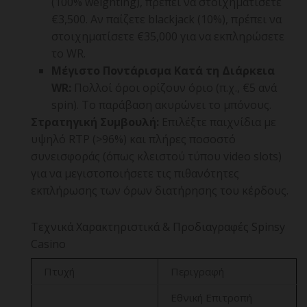
(100% weighting), πρέπει να στοιχηματίσετε
€3,500. Αν παίζετε blackjack (10%), πρέπει να
στοιχηματίσετε €35,000 για να εκπληρώσετε
το WR.
Μέγιστο Ποντάρισμα Κατά τη Διάρκεια
WR:
Πολλοί όροι ορίζουν όριο (π.χ., €5 ανά
spin). Το παράβαση ακυρώνει το μπόνους.
Στρατηγική Συμβουλή:
Επιλέξτε παιχνίδια με
υψηλό RTP (>96%) και πλήρες ποσοστό
συνεισφοράς (όπως κλειστού τύπου video slots)
για να μεγιστοποιήσετε τις πιθανότητες
εκπλήρωσης των όρων διατήρησης του κέρδους.
Τεχνικά Χαρακτηριστικά & Προδιαγραφές Spinsy
Casino
Πτυχή
Περιγραφή
Εθνική Επιτροπή