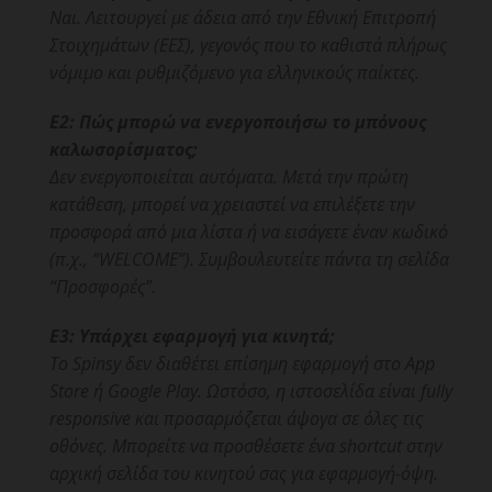
Ναι. Λειτουργεί με άδεια από την Εθνική Επιτροπή
Στοιχημάτων (ΕΕΣ), γεγονός που το καθιστά πλήρως
νόμιμο και ρυθμιζόμενο για ελληνικούς παίκτες.
Ε2: Πώς μπορώ να ενεργοποιήσω το μπόνους
καλωσορίσματος;
Δεν ενεργοποιείται αυτόματα. Μετά την πρώτη
κατάθεση, μπορεί να χρειαστεί να επιλέξετε την
προσφορά από μια λίστα ή να εισάγετε έναν κωδικό
(π.χ., “WELCOME”). Συμβουλευτείτε πάντα τη σελίδα
“Προσφορές”.
Ε3: Υπάρχει εφαρμογή για κινητά;
Το Spinsy δεν διαθέτει επίσημη εφαρμογή στο App
Store ή Google Play. Ωστόσο, η ιστοσελίδα είναι fully
responsive και προσαρμόζεται άψογα σε όλες τις
οθόνες. Μπορείτε να προσθέσετε ένα shortcut στην
αρχική σελίδα του κινητού σας για εφαρμογή-όψη.