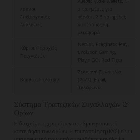
Άμεσες για e-wallets, 1-
Χρόνοι
3 τρ. ημέρες για
Επεξεργασίας
κάρτες, 2-5 τρ. ημέρες
Ανάληψης
για τραπεζική
μεταφορά
NetEnt, Pragmatic Play,
Κύριοι Παροχείς
Evolution Gaming,
Παιχνιδιών
Play’n GO, Red Tiger
Ζωντανή Συνομιλία
Βοήθεια Πελατών
(24/7), Email,
Τηλέφωνο
Σύστημα Τραπεζικών Συναλλαγών &
Ορίων
Η διαχείριση χρημάτων στο Spinsy απαιτεί
κατανόηση των ορίων. Η ταυτοποίηση (KYC) είναι
υποχρεωτική πριν από οποιαδήποτε ανάληψη.