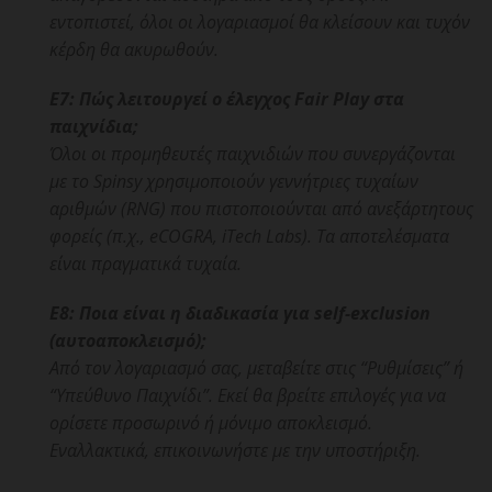
εντοπιστεί, όλοι οι λογαριασμοί θα κλείσουν και τυχόν
κέρδη θα ακυρωθούν.
Ε7: Πώς λειτουργεί ο έλεγχος Fair Play στα
παιχνίδια;
Όλοι οι προμηθευτές παιχνιδιών που συνεργάζονται
με το Spinsy χρησιμοποιούν γεννήτριες τυχαίων
αριθμών (RNG) που πιστοποιούνται από ανεξάρτητους
φορείς (π.χ., eCOGRA, iTech Labs). Τα αποτελέσματα
είναι πραγματικά τυχαία.
Ε8: Ποια είναι η διαδικασία για self-exclusion
(αυτοαποκλεισμό);
Από τον λογαριασμό σας, μεταβείτε στις “Ρυθμίσεις” ή
“Υπεύθυνο Παιχνίδι”. Εκεί θα βρείτε επιλογές για να
ορίσετε προσωρινό ή μόνιμο αποκλεισμό.
Εναλλακτικά, επικοινωνήστε με την υποστήριξη.