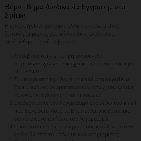
Βήμα-Βήμα Διαδικασία Εγγραφής στο
Spinsy
Η εγγραφή είναι γρήγορη, αλλά η ακρίβεια είναι
ζωτικής σημασίας για μελλοντικές αναληψίες.
Ακολουθήστε αυτά τα βήματα:
Μεταβείτε στην επίσημη ιστοσελίδα
https://spinsycasino.com.gr/
και πατήστε το κουμπί
«ΕΓΓΡΑΦΗ».
Συμπληρώστε τη φόρμα με
απόλυτη ακρίβεια
:
Email, κωδικό, ονοματεπώνυμο (όπως στο Δελτίο),
ημερομηνία γέννησης και τηλέφωνο.
Επιβεβαιώστε τον λογαριασμό σας μέσω του email
που θα λάβετε. Αυτό το βήμα είναι υποχρεωτικό
για να ενεργοποιήσετε τον λογαριασμό.
Πραγματοποιήστε την πρώτη σας κατάθεση για να
ξεκλειδώσετε το μπόνους καλωσορίσματος.