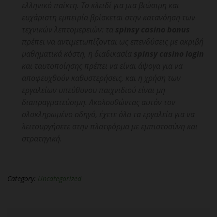
ελληνικό παίκτη. Το κλειδί για μια βιώσιμη και
ευχάριστη εμπειρία βρίσκεται στην κατανόηση των
τεχνικών λεπτομερειών: τα
spinsy casino bonus
πρέπει να αντιμετωπίζονται ως επενδύσεις με ακριβή
μαθηματικά κόστη, η διαδικασία
spinsy casino login
και ταυτοποίησης πρέπει να είναι άψογα για να
αποφευχθούν καθυστερήσεις, και η χρήση των
εργαλείων υπεύθυνου παιχνιδιού είναι μη
διαπραγματεύσιμη. Ακολουθώντας αυτόν τον
ολοκληρωμένο οδηγό, έχετε όλα τα εργαλεία για να
λειτουργήσετε στην πλατφόρμα με εμπιστοσύνη και
στρατηγική.
Category:
Uncategorized