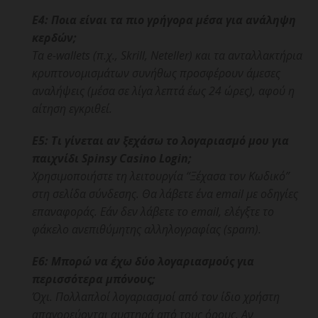
Ε4: Ποια είναι τα πιο γρήγορα μέσα για ανάληψη
κερδών;
Τα e-wallets (π.χ., Skrill, Neteller) και τα ανταλλακτήρια
κρυπτονομισμάτων συνήθως προσφέρουν άμεσες
αναλήψεις (μέσα σε λίγα λεπτά έως 24 ώρες), αφού η
αίτηση εγκριθεί.
Ε5: Τι γίνεται αν ξεχάσω το λογαριασμό μου για
παιχνίδι Spinsy Casino Login;
Χρησιμοποιήστε τη λειτουργία “Ξέχασα τον Κωδικό”
στη σελίδα σύνδεσης. Θα λάβετε ένα email με οδηγίες
επαναφοράς. Εάν δεν λάβετε το email, ελέγξτε το
φάκελο ανεπιθύμητης αλληλογραφίας (spam).
Ε6: Μπορώ να έχω δύο λογαριασμούς για
περισσότερα μπόνους;
Όχι. Πολλαπλοί λογαριασμοί από τον ίδιο χρήστη
απαγορεύονται αυστηρά από τους όρους. Αν