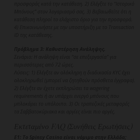
προσφοράς κατά την κατάθεση. 2) Ελέγξτε το “Ιστορικό
Μπόνους” στον λογαριασμό σας. 3) Βεβαιωθείτε ότι η
κατάθεση πληροί το ελάχιστο όριο για την προσφορά.
4) Επικοινωνήστε με την υποστήριξη με το Transaction
ID της κατάθεσης.
Πρόβλημα 3: Καθυστέρηση Ανάληψης.
Σενάριο:
Η ανάληψη είναι “σε επεξεργασία” για
περισσότερες από 72 ώρες.
Λύσεις: 1) Ελέγξτε αν ολόκληρη η διαδικασία KYC έχει
ολοκληρωθεί (μπορεί να ζητηθούν πρόσθετα έγγραφα).
2) Ελέγξτε αν έχετε εκπληρώσει τα wagering
requirements ή αν υπάρχει ενεργό μπόνους που
μπλοκάρει το υπόλοιπο. 3) Οι τραπεζικές μεταφορές
τα Σαββατοκύριακα και αργίες είναι πιο αργές.
Εκτεταμένο FAQ (Συνήθεις Ερωτήσεις)
Ε1: Το Spinsy Casino είναι νόμιμο στην Ελλάδα;