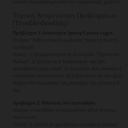
εύκολα προσβάσιμα από τον λογαριασμό χρήστη.
Τεχνική Αντιμετώπιση Προβλημάτων
(Troubleshooting)
Πρόβλημα 1: Αποτυχία Spinsy Casino Login.
Σενάριο:
“Λάθος email ή κωδικός” παρά τη σωστή
εισαγωγή.
Λύσεις: 1) Χρησιμοποιήστε τη λειτουργία “Ξέχασα τον
Κωδικό”. 2) Ελέγξτε αν ο λογαριασμός σας έχει
επαληθευτεί μέσω email. 3) Δοκιμάστε άλλο browser ή
κατάργηση cache/cookies. 4) Βεβαιωθείτε ότι δεν έχετε
ενεργό VPN που μπορεί να μπλοκάρει την ελληνική IP
σας.
Πρόβλημα 2: Μπόνους δεν πιστώθηκε.
Σενάριο:
Η κατάθεση ολοκληρώθηκε, αλλά το bonus
ποσό λείπει.
Λύσεις: 1) Ελέγξτε αν χρειάστηκε να εισάγετε κωδικό