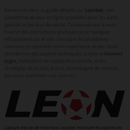
Bienvenue dans ce guide détaillé sur
Leonbet
, une
plateforme de jeux en ligne populaire pour les paris
sportifs et les jeux de casino. Ce manuel vise à vous
fournir des instructions pratiques pour naviguer
efficacement sur le site, résoudre les problèmes
courants, et optimiser votre expérience de jeu. Nous
aborderons des aspects techniques comme le
leonbet
login
, l’utilisation de l’application mobile, et les
stratégies de bonus, le tout accompagné de conseils
pro pour maximiser vos chances.
Capture d’écran de l’interface Leonbet montrant les options de