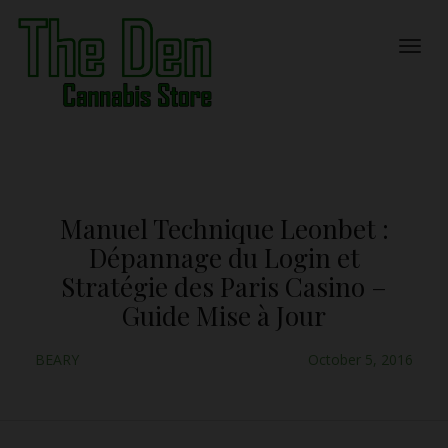
Manuel Technique Leonbet :
Dépannage du Login et
Stratégie des Paris Casino –
Guide Mise à Jour
BEARY
October 5, 2016