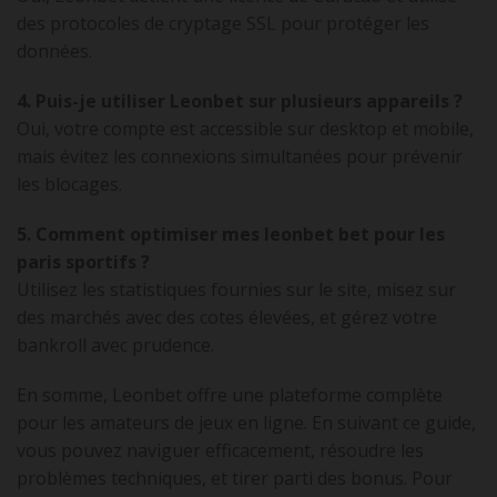
des protocoles de cryptage SSL pour protéger les
données.
4. Puis-je utiliser Leonbet sur plusieurs appareils ?
Oui, votre compte est accessible sur desktop et mobile,
mais évitez les connexions simultanées pour prévenir
les blocages.
5. Comment optimiser mes
leonbet bet
pour les
paris sportifs ?
Utilisez les statistiques fournies sur le site, misez sur
des marchés avec des cotes élevées, et gérez votre
bankroll avec prudence.
En somme, Leonbet offre une plateforme complète
pour les amateurs de jeux en ligne. En suivant ce guide,
vous pouvez naviguer efficacement, résoudre les
problèmes techniques, et tirer parti des bonus. Pour