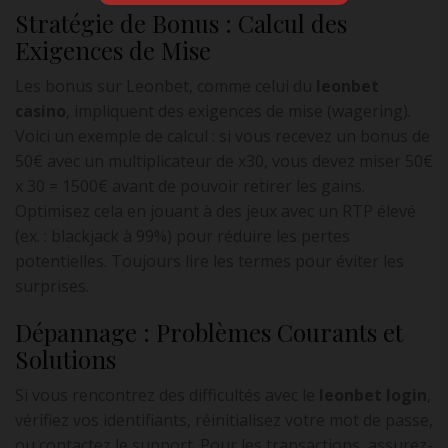
Stratégie de Bonus : Calcul des
Exigences de Mise
Les bonus sur Leonbet, comme celui du
leonbet
casino
, impliquent des exigences de mise (wagering).
Voici un exemple de calcul : si vous recevez un bonus de
50€ avec un multiplicateur de x30, vous devez miser 50€
x 30 = 1500€ avant de pouvoir retirer les gains.
Optimisez cela en jouant à des jeux avec un RTP élevé
(ex. : blackjack à 99%) pour réduire les pertes
potentielles. Toujours lire les termes pour éviter les
surprises.
Dépannage : Problèmes Courants et
Solutions
Si vous rencontrez des difficultés avec le
leonbet login
,
vérifiez vos identifiants, réinitialisez votre mot de passe,
ou contactez le support. Pour les transactions, assurez-