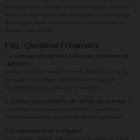
vous que votre méthode de paiement est acceptée et
que les limites ne sont pas dépassées. En cas de bugs
dans l’application, mettez-la à jour ou réinstallez-la
depuis le site officiel.
FAQ : Questions Fréquentes
1. Comment résoudre les échecs de connexion sur
Leonbet ?
Vérifiez votre connexion Internet, effacez le cache du
navigateur, ou utilisez l’application mobile. Si le
problème persiste, contactez le support.
2. Quelles sont les limites de retrait sur Leonbet ?
Les limites varient selon la méthode ; consultez la
section bancaire du site pour les détails spécifiques.
3. Leonbet est-il sûr et régulé ?
Oui, Leonbet détient une licence de Curacao et utilise