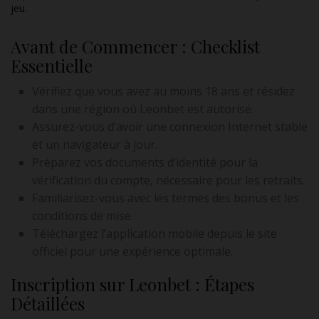
jeu.
Avant de Commencer : Checklist
Essentielle
Vérifiez que vous avez au moins 18 ans et résidez
dans une région où Leonbet est autorisé.
Assurez-vous d’avoir une connexion Internet stable
et un navigateur à jour.
Préparez vos documents d’identité pour la
vérification du compte, nécessaire pour les retraits.
Familiarisez-vous avec les termes des bonus et les
conditions de mise.
Téléchargez l’application mobile depuis le site
officiel pour une expérience optimale.
Inscription sur Leonbet : Étapes
Détaillées