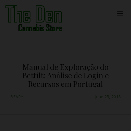
Manual de Exploração do
Bettilt: Análise de Login e
Recursos em Portugal
BEARY
June 25, 2018