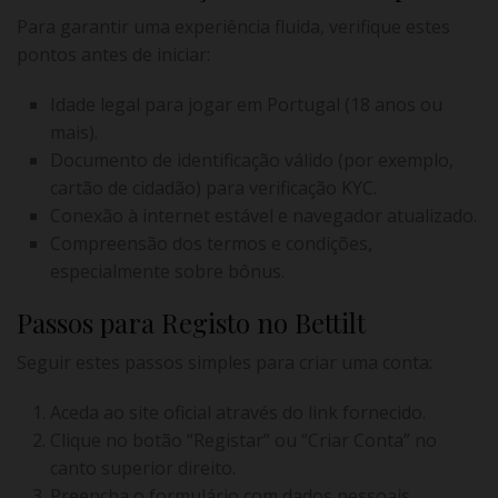
Para garantir uma experiência fluida, verifique estes
pontos antes de iniciar:
Idade legal para jogar em Portugal (18 anos ou
mais).
Documento de identificação válido (por exemplo,
cartão de cidadão) para verificação KYC.
Conexão à internet estável e navegador atualizado.
Compreensão dos termos e condições,
especialmente sobre bônus.
Passos para Registo no Bettilt
Seguir estes passos simples para criar uma conta:
Aceda ao site oficial através do link fornecido.
Clique no botão “Registar” ou “Criar Conta” no
canto superior direito.
Preencha o formulário com dados pessoais