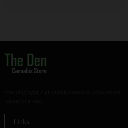
Providing legal, high quality Cannabis products for
recreational use.
Links