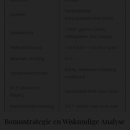
Nederlandse
Licentie
Kansspelautoriteit (KSA)
1500+ games (slots,
Spelaanbod
tafelspellen, live casino)
Welkomstbonus
Tot €500 + 100 free spins
Minimale storting
€10
iDEAL, bankoverschrijving,
Opnamemethoden
creditcard
RTP (Return to
Gemiddeld 96% voor slots
Player)
Klantenondersteuning
24/7 via live chat en e-mail
Bonusstrategie en Wiskundige Analyse