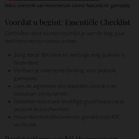
Video-overzicht van Hommerson casino features en gameplay.
Voordat u begint: Essentiële Checklist
Controleer deze punten voordat je aan de slag gaat
met Hommerson casino online:
Zorg dat je 18+ bent en wettelijk mag gokken in
Nederland.
Verifieer je internetverbinding voor stabiele
gameplay.
Lees de algemene voorwaarden, vooral over
bonussen en opnames.
Installeer eventuele beveiligingssoftware om je
account te beschermen.
Houd identiteitsdocumenten gereed voor KYC-
verificatie.