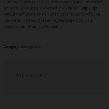
Door deze gids te volgen, kun je registratie, bonussen,
en technische aspecten effectief beheren. Blijf altijd
bewust van de risico’s en speel verantwoord. Voor de
nieuwste updates, bezoek regelmatig de officiële
website van Hommerson casino.
Category:
Uncategorized
Written by
Beary